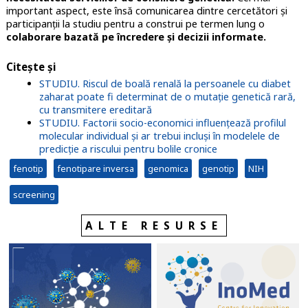
important aspect, este însă comunicarea dintre cercetători și
participanții la studiu pentru a construi pe termen lung o
colaborare bazată pe încredere și decizii informate.
Citește și
STUDIU. Riscul de boală renală la persoanele cu diabet
zaharat poate fi determinat de o mutație genetică rară,
cu transmitere ereditară
STUDIU. Factorii socio-economici influențează profilul
molecular individual și ar trebui incluși în modelele de
predicție a riscului pentru bolile cronice
fenotip
fenotipare inversa
genomica
genotip
NIH
screening
ALTE RESURSE