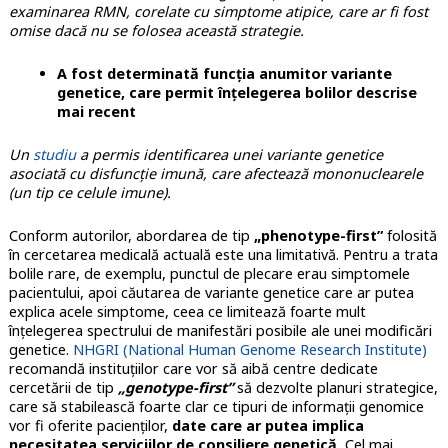
examinarea RMN, corelate cu simptome atipice, care ar fi fost
omise dacă nu se folosea această strategie.
A fost determinată funcția anumitor variante
genetice, care permit înțelegerea bolilor descrise
mai recent
Un
studiu
a permis identificarea unei variante genetice
asociată cu disfuncție imună, care afectează mononuclearele
(un tip ce celule imune).
Conform autorilor, abordarea de tip
„phenotype-first”
folosită
în cercetarea medicală actuală este una limitativă. Pentru a trata
bolile rare, de exemplu, punctul de plecare erau simptomele
pacientului, apoi căutarea de variante genetice care ar putea
explica acele simptome, ceea ce limitează foarte mult
înțelegerea spectrului de manifestări posibile ale unei modificări
genetice.
NHGRI (National Human Genome Research Institute)
recomandă instituțiilor care vor să aibă centre dedicate
cercetării de tip
„genotype-first”
să dezvolte planuri strategice,
care să stabilească foarte clar ce tipuri de informații genomice
vor fi oferite pacienților,
date care ar putea implica
necesitatea serviciilor de consiliere genetică.
Cel mai