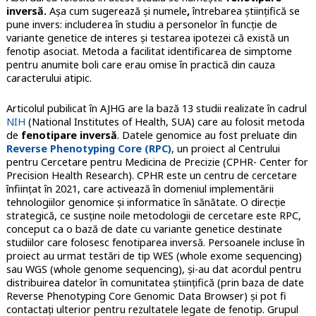
inversă.
Așa cum sugerează și numele
,
întrebarea științifică se
pune invers: includerea în studiu a personelor în funcție de
variante genetice de interes și testarea ipotezei că există un
fenotip asociat. Metoda a facilitat identificarea de simptome
pentru anumite boli care erau omise în practică din cauza
caracterului atipic.
Articolul pubilicat în AJHG are la bază 13 studii realizate în cadrul
NIH
(National Institutes of Health, SUA) care au folosit metoda
de
fenotipare inversă
. Datele genomice au fost preluate din
Reverse Phenotyping Core (RPC)
, un proiect al Centrului
pentru Cercetare pentru Medicina de Precizie (CPHR- Center for
Precision Health Research). CPHR este un centru de cercetare
înființat în 2021, care activează în domeniul implementării
tehnologiilor genomice și informatice în sănătate. O direcție
strategică, ce susține noile metodologii de cercetare este RPC,
conceput ca o bază de date cu variante genetice destinate
studiilor care folosesc fenotiparea inversă. Persoanele incluse în
proiect au urmat testări de tip WES (whole exome sequencing)
sau WGS (whole genome sequencing), și-au dat acordul pentru
distribuirea datelor în comunitatea științifică (prin baza de date
Reverse Phenotyping Core Genomic Data Browser) și pot fi
contactați ulterior pentru rezultatele legate de fenotip. Grupul