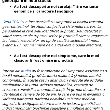
genotipării în noul studiu:
Au fost descoperite noi corelații între variante
genomice și caractere fenotipice
Gena TPSAB1
a fost asociată cu simptome la nivelul tractului
gastrointestinal, țesutului conjuctiv și sistemului nervos. La
persoanele la care s-au identificat duplicații s-au detectat și
valori crescute ale triptazei serice (o proteină care se regăsește
la nivelul mastocitelor, un tip de celulă a sistemului imun),
având și un risc mai mare de o a dezvolta o boală ereditară.
Au fost descoperite noi simptome, care în mod
clasic ar fi fost omise în practică
Într-un alt
studiu
au fost raportate noi simptome asociate cu o
boală metabolică gravă (aciduria malonică și metilmalonică
combinată). În aceste cazuri apar valori crescute ale acidului
metilmalonic în urină, acidoza metabolică, restricții de
creștere, convulsii și imunodeficiență. În grupul de studiu s-a
identificat o femeie de 66 de ani, la care s-a pus în evidență o
variantă patogenă, pacienta neavând un istoric medical
sugestiv. Investigațiile determinate de testarea genetică au
indicat modificări biochimie sugestive și multiple anomalii la