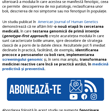
ulterioară a modului în care acestea se manifestă fenotipic, ceea
ce permite descoperirea de noi patologii, reclasificarea unor
boli, descrierea de noi simptome sau noi fenotipuri în populație.
Un studiu publicat în
American Journal of Human Genetics
demonstrează că ne aflăm într-
o nouă etapă în cercetarea
medicală
, în care
testarea genomică de primă intenție
(
genotype-first
approach
)
crește acuratețea modului în care
sunt caracterizate bolile umane, spre deosebire de strategia
clasică de a porni de la datele clinice. Rezultatele pot fi imediat
declinate în practică, facilitând, de exemplu,
identificarea
precoce a persoanelor cu boli rare, implementarea
screeningului genomic
și, în sens mai amplu,
transformarea
medicinei reactive care încă se practică astăzi, în
medicină
predictivă și preventivă
.
Abordarea folosită în acest studiu se numește
fenotipare