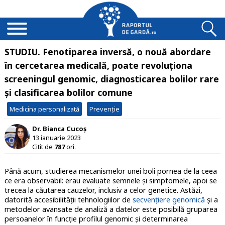
STUDIU. Fenotiparea inversă, o nouă abordare
în cercetarea medicală, poate revoluționa
screeningul genomic, diagnosticarea bolilor rare
și clasificarea bolilor comune
Medicina personalizată
Prevenție
Dr. Bianca Cucoș
13 ianuarie 2023
Citit de
787
ori.
Până acum, studierea mecanismelor unei boli pornea de la ceea
ce era observabil: erau evaluate semnele și simptomele, apoi se
trecea la căutarea cauzelor, inclusiv a celor genetice. Astăzi,
datorită accesibilității tehnologiilor de
secvențiere genomică
și a
metodelor avansate de analiză a datelor este posibilă gruparea
persoanelor în funcție profilul genomic și determinarea