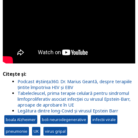
Citește și:
Podcast #știința360. Dr. Marius Geantă, despre terapiile
țintite împotriva HIV și EBV
Tabelecleucel, prima terapie celulară pentru sindromul
limfoproliferativ asociat infecției cu virusul Epstein-Barr,
aproape de aprobare în UE
Legătura dintre long-Covid și virusul Epstein Barr
boala Alzheimer
boli neurodegenerative
infectii virale
pneumonie
UK
virus gripal