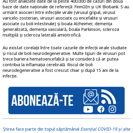
Au fost analizate date de la peste 400.000 de cazuri din două
baze de date naționale de referință: FinnGEn și UK Biobank. S-au
urmărit asocieri între infecțiile virale (virusul gripal, virusul
varicelo-zosterian, virusuri asociate cu encefalite și virusuri
asociate cu boli intestinale) și boala Alzheimer, demența
generalizată, demența vasculară, boala Parkinson, scleroza
multiplă și scleroza laterală amiotrofică.
Au existat corelații între toate cazurile de infecții virale studiate
și riscul de boli neurodegenerative. Multe tipuri de virusuri pot
trece bariera hematoencefalică și se consideră că ar putea
contribui la inflamația cerebrală. Riscul de boli
neurodegenerative a fost crescut chiar și după 15 ani de la
infecție.
Știrea face parte din topul săptămânal
Esențial COVID-19 și alte