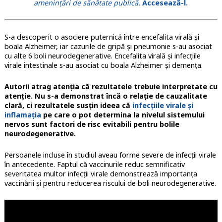
amenințări de sănătate publică.
Accesează-l.
S-a descoperit o asociere puternică între encefalita virală și
boala Alzheimer, iar cazurile de gripă și pneumonie s-au asociat
cu alte 6 boli neurodegenerative. Encefalita virală și infecțiile
virale intestinale s-au asociat cu boala Alzheimer și demența.
Autorii atrag atenția că rezultatele trebuie interpretate cu
atenție. Nu s-a demonstrat încă o relație de cauzalitate
clară, ci rezultatele susțin ideea că
infecțiile virale și
inflamația
pe care o pot determina la nivelul sistemului
nervos sunt factori de risc evitabili pentru bolile
neurodegenerative.
Persoanele incluse în studiul aveau forme severe de infecții virale
în antecedente. Faptul că vaccinurile reduc semnificativ
severitatea multor infecții virale demonstrează importanța
vaccinării și pentru reducerea riscului de boli neurodegenerative.