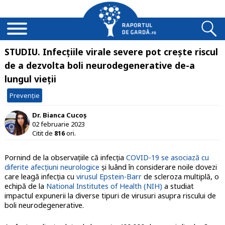
STUDIU. Infecțiile virale severe pot crește riscul
de a dezvolta boli neurodegenerative de-a
lungul vieții
Prevenție
Dr. Bianca Cucoș
02 februarie 2023
Citit de
816
ori.
Pornind de la observațiile că infecția
COVID-19 se asociază cu
diferite afecțiuni neurologice
și luând în considerare noile dovezi
care leagă infecția cu
virusul Epstein-Barr
de scleroza multiplă, o
echipă de la
National Institutes of Health (NIH)
a studiat
impactul expunerii la diverse tipuri de virusuri asupra riscului de
boli neurodegenerative.