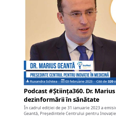
Ruxandra Schitea
03 februarie 2023 Citit de
320
o
Podcast #Știința360. Dr. Mariu
dezinformării în sănătate
În cadrul ediției de pe 31 ianuarie 2023 a emis
Geantă, Președintele Centrului pentru Inovație