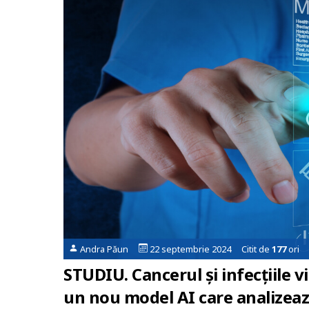
Andra Păun
22 septembrie 2024 Citit de
177
ori
STUDIU. Cancerul și infecțiile v
un nou model AI care analizează 