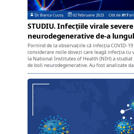
Dr. Bianca Cucoș
02 februarie 2023 Citit de
817
ori
STUDIU. Infecțiile virale severe
neurodegenerative de-a lungul 
Pornind de la observațiile că infecția COVID-19 
considerare noile dovezi care leagă infecția cu 
la National Institutes of Health (NIH) a studiat
de boli neurodegenerative. Au fost analizate da