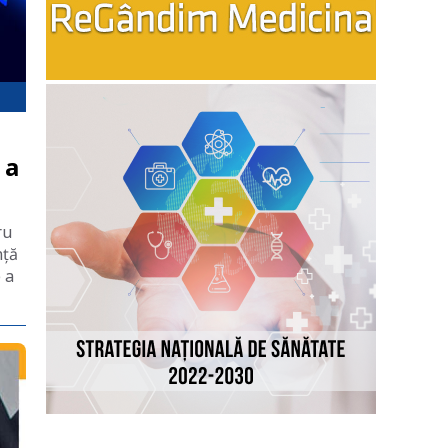
 a
ru
nță
 a