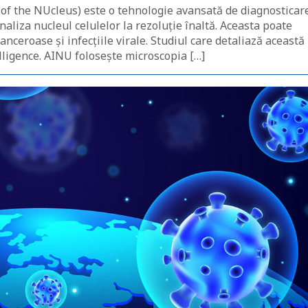
I of the NUcleus) este o tehnologie avansată de diagnosticar
analiza nucleul celulelor la rezoluție înaltă. Aceasta poate
 canceroase și infecțiile virale. Studiul care detaliază această
lligence. AINU folosește microscopia […]