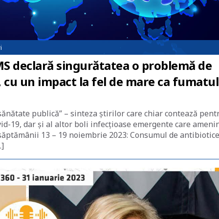
i
OMS declară singurătatea o problemă de
, cu un impact la fel de mare ca fumatul
sănătate publică” – sinteza știrilor care chiar contează pent
id-19, dar și al altor boli infecțioase emergente care ameni
le săptămânii 13 – 19 noiembrie 2023: Consumul de antibiotice
…]