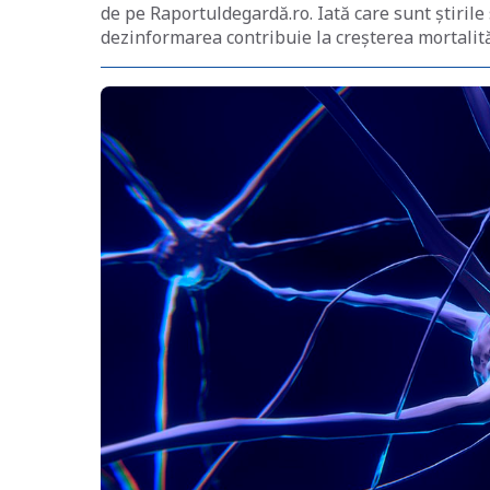
de pe Raportuldegardă.ro. Iată care sunt știril
dezinformarea contribuie la creșterea mortalită