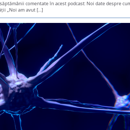
e săptămânii comentate în acest podcast: Noi date despre cu
ții „Noi am avut […]