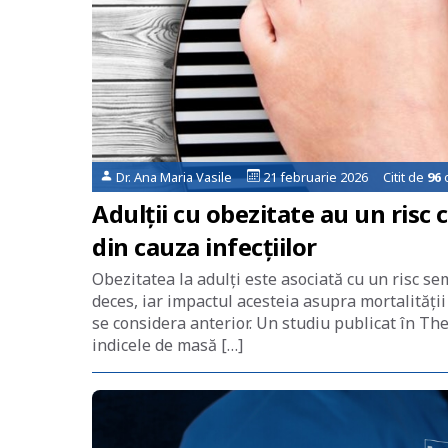
Dr. Ana Maria Vasile
21 februarie 2026 Citit de
96
o
Adulții cu obezitate au un risc
din cauza infecțiilor
Obezitatea la adulți este asociată cu un risc semn
deces, iar impactul acesteia asupra mortalității
se considera anterior. Un studiu publicat în The 
indicele de masă […]