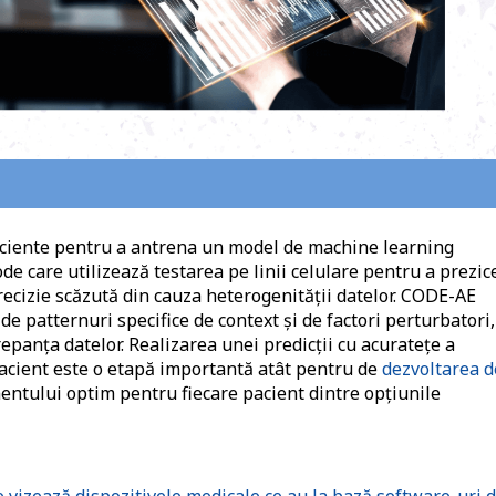
uficiente pentru a antrena un model de machine learning
e care utilizează testarea pe linii celulare pentru a prezic
precizie scăzută din cauza heterogenităţii datelor. CODE-AE
e patternuri specifice de context şi de factori perturbatori,
panţa datelor. Realizarea unei predicții cu acurateţe a
pacient este o etapă importantă atât pentru de
dezvoltarea d
mentului optim pentru fiecare pacient dintre opțiunile