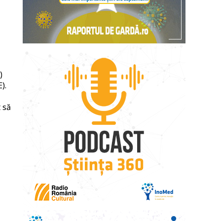
)
).
 să