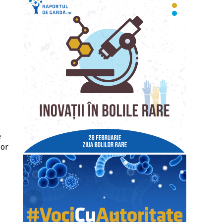
e
lor