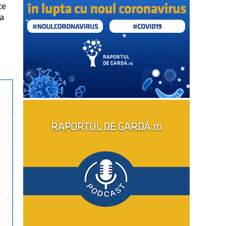
te
ia