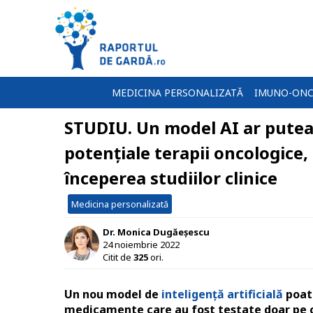
MEDICINA PERSONALIZATĂ
IMUNO-ONC
STUDIU. Un model AI ar putea 
potențiale terapii oncologice,
începerea studiilor clinice
Medicina personalizată
Dr. Monica Dugăeșescu
24 noiembrie 2022
Citit de
325
ori.
Un nou model de
inteligență artificială
poate
medicamente care au fost testate doar pe cult