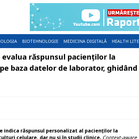
OLOGIA
BIOTEHNOLOGIE
MEDICINA DIGITALĂ
HEALTH LIT
evalua răspunsul pacienților la
 pe baza datelor de laborator, ghidând
 indica răspunsul personalizat al pacienţilor la
uri celulare, dar nu şi în studii clinice.
Context-aware