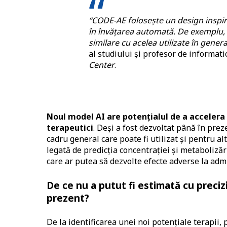
“CODE-AE folosește un design inspir
în învățarea automată.
De exemplu, 
similare cu acelea utilizate în gene
al studiului şi profesor de informati
Center
.
Noul model AI are potențialul de a acceler
terapeutici
. Deși a fost dezvoltat până în pre
cadru general care poate fi utilizat și pentru al
legată de predicția concentrației și metaboliză
care ar putea să dezvolte efecte adverse la admi
De ce nu a putut fi estimată cu precizi
prezent?
De la identificarea unei noi potențiale terapii