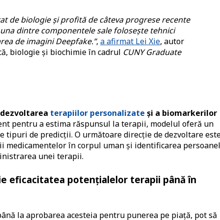
at de biologie și profită de câteva progrese recente
una dintre componentele sale folosește tehnici
rarea de imagini Deepfake.”
,
a afirmat Lei Xie
, autor
că, biologie şi biochimie în cadrul
CUNY Graduate
a dezvoltarea
terapiilor personalizate
și a biomarkerilor
zent pentru a estima răspunsul la terapii, modelul oferă un
te tipuri de predicții. O următoare direcție de dezvoltare est
rii medicamentelor în corpul uman și identificarea persoane
nistrarea unei terapii.
e eficacitatea potenţialelor terapii până în
, până la aprobarea acesteia pentru punerea pe piață, pot să