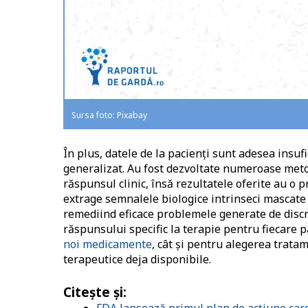
Sursa foto: Pixabay
În plus, datele de la pacienţi sunt adesea ins
generalizat. Au fost dezvoltate numeroase metod
răspunsul clinic, însă rezultatele oferite au o 
extrage semnalele biologice intrinseci mascate d
remediind eficace problemele generate de discre
răspunsului specific la terapie pentru fiecare 
noi medicamente
, cât și pentru alegerea trata
terapeutice deja disponibile.
Citeşte şi: