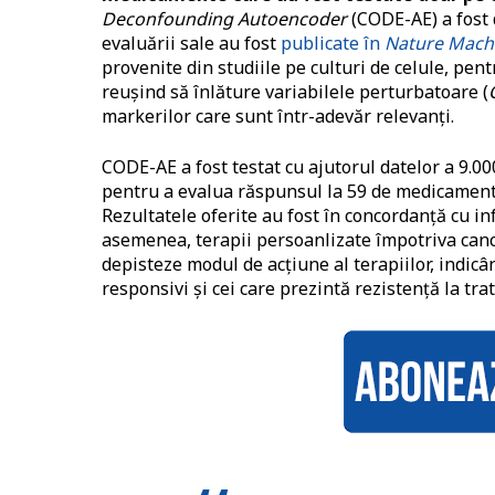
Deconfounding Autoencoder
(CODE-AE) a fost 
evaluării sale au fost
publicate în
Nature Machi
provenite din studiile pe culturi de celule, pen
reuşind să înlăture variabilele perturbatoare (
markerilor care sunt într-adevăr relevanţi.
CODE-AE a fost testat cu ajutorul datelor a 9.00
pentru a evalua răspunsul la 59 de medicament
Rezultatele oferite au fost în concordanţă cu in
asemenea, terapii persoanlizate împotriva canc
depisteze modul de acţiune al terapiilor, indicân
responsivi şi cei care prezintă rezistenţă la tr