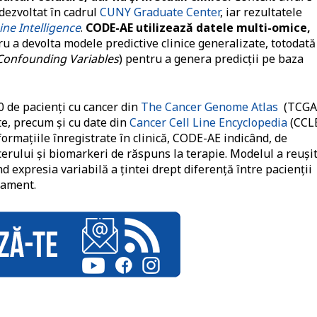
dezvoltat în cadrul
CUNY Graduate Center
, iar rezultatele
ne Intelligence
.
CODE-AE utilizează datele multi-omice,
tru a devolta modele predictive clinice generalizate, totodată
Confounding Variables
) pentru a genera predicţii pe baza
0 de pacienți cu cancer din
The Cancer Genome Atlas
(TCGA
e, precum şi cu date din
Cancer Cell Line Encyclopedia
(CCLE
formaţiile înregistrate în clinică, CODE-AE indicând, de
erului şi biomarkeri de răspuns la terapie. Modelul a reuşit
d expresia variabilă a ţintei drept diferenţă între pacienţii
atament.