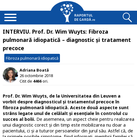
INTERVIU. Prof. Dr. Wim Wuyts: Fibroza
pulmonară idiopatică – diagnostic și tratament
precoce
Fibroza pulmonară idiopatică
Adriana Boată
26 octombrie 2018
Citit de
4466
ori.
Prof. Dr. Wim Wuyts, de la Universitatea din Leuven a
vorbit despre diagnosticul și tratamentul precoce în
fibroza pulmonară idiopatică. Aceste două aspecte sunt
strâns legate unul de celălalt și esențiale în controlul cu
succes al bolii.
De asemenea, un aspect cheie pentru realizarea
unui diagnostic corect și din timp este mobilizarea nu doar a
pacientului, ci și a tuturor persoanelor din jurul său. Astfel că, de
la primele posibile simptome, fiind informați, membrii familiei să