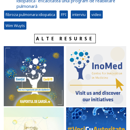
idiopatică- eficacitatea unui program de reabilitare
pulmonară
fibroza pulmonara idiopatica
FPI
interviu
video
Wim Wuyts
ALTE RESURSE