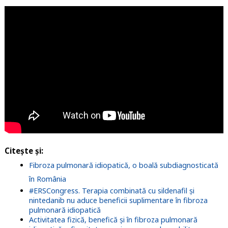
Citește și:
Fibroza pulmonară idiopatică, o boală subdiagnosticată
în România
#ERSCongress. Terapia combinată cu sildenafil și
nintedanib nu aduce beneficii suplimentare în fibroza
pulmonară idiopatică
Activitatea fizică, benefică și în fibroza pulmonară