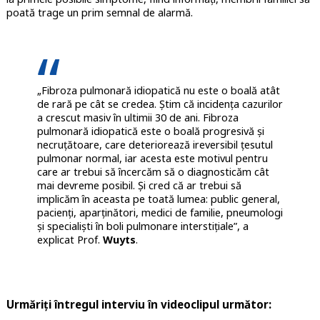
poată trage un prim semnal de alarmă.
„Fibroza pulmonară idiopatică nu este o boală atât
de rară pe cât se credea. Știm că incidența cazurilor
a crescut masiv în ultimii 30 de ani. Fibroza
pulmonară idiopatică este o boală progresivă și
necruțătoare, care deteriorează ireversibil țesutul
pulmonar normal, iar acesta este motivul pentru
care ar trebui să încercăm să o diagnosticăm cât
mai devreme posibil. Și cred că ar trebui să
implicăm în aceasta pe toată lumea: public general,
pacienți, aparținători, medici de familie, pneumologi
și specialiști în boli pulmonare interstițiale”, a
explicat Prof.
Wuyts
.
Urmăriți întregul interviu în videoclipul următor: