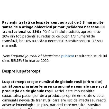
Pacienții tratați cu luspatercept au avut de 5.8 mai multe
șanse de a atinge obiectivul primar (scăderea necesarului
transfuzional cu 33%)
. Până la finalul studiului, aproximativ
20% din toți pacienții au redus cu cel puțin 1/3 numărul de
transfuzii, iar 10% au scăzut necesarul transfuzional cu 1/2 sau
mai mult.
New England Journal of Medicine
a
publicat
rezultatele studiului
clinic BELIEVE în martie 2020.
Despre luspatercept
Luspatercept
crește
numărul de globule roșii (eritrocite)
sănătoase prin interferarea cu anumite semnale care scad
producția de de globule roșii.
Astfel, este îmbunătățită
capacitatea pacienților de a produce propriile eritrocite și este
diminuată nevoia de transfuzii, care are risc de infecții sau reacții
adverse imunologice. În plus, pacienții care necesită transfuzii