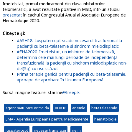
Imetelstat, primul medicament din clasa inhibitorilor
telomerazici, a avut rezultate pozitive în MSD, într-un studiu
prezentat
în cadrul Congresului Anual al Asociației Europene de
Hematologie 2020.
Citește și:
#ASH18. Luspatercept scade necesarul trasfuzional la
pacienții cu beta-talasemie și sindrom mielodisplazic
#EHA2020. Imetelstat, un inhibitor de telomerază,
determină cele mai lungi perioade de independență
transfuzională la pacienții cu sindrom mielodisplazic non-
del(5q) cu risc scăzut
Prima terapie genică pentru pacienții cu beta-talasemie,
aproape de aprobare în Uniunea Europeană
Sursă imagine feature: starline
@freepik
.
agent maturare eritroida
AHA18
anemie
beta talasemie
EMA - Agentia Europeana pentru Medicamente
hematologie
luspatercept
necesar transfuzii
nejm