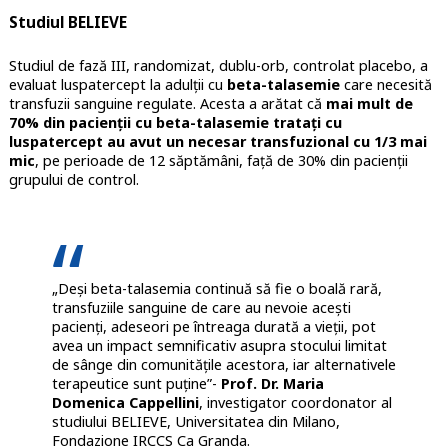
Studiul BELIEVE
Studiul de fază III, randomizat, dublu-orb, controlat placebo, a
evaluat luspatercept la adulții cu
beta-talasemie
care necesită
transfuzii sanguine regulate. Acesta a arătat că
mai mult de
70% din pacienții cu beta-talasemie tratați cu
luspatercept au avut un necesar transfuzional cu 1/3 mai
mic
, pe perioade de 12 săptămâni, față de 30% din pacienții
grupului de control.
„Deși beta-talasemia continuă să fie o boală rară,
transfuziile sanguine de care au nevoie acești
pacienți, adeseori pe întreaga durată a vieții, pot
avea un impact semnificativ asupra stocului limitat
de sânge din comunitățile acestora, iar alternativele
terapeutice sunt puține”-
Prof. Dr. Maria
Domenica Cappellini
, investigator coordonator al
studiului BELIEVE, Universitatea din Milano,
Fondazione IRCCS Ca Granda.