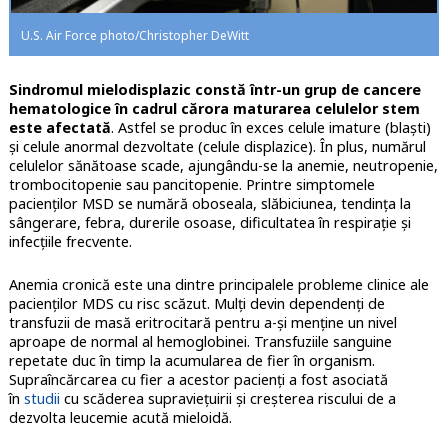
U.S. Air Force photo/Christopher DeWitt
Sindromul mielodisplazic constă într-un grup de cancere
hematologice în cadrul cărora maturarea celulelor stem
este afectată
. Astfel se produc în exces celule imature (blaști)
și celule anormal dezvoltate (celule displazice). În plus, numărul
celulelor sănătoase scade, ajungându-se la anemie, neutropenie,
trombocitopenie sau pancitopenie. Printre simptomele
pacienților MSD se numără oboseala, slăbiciunea, tendința la
sângerare, febra, durerile osoase, dificultatea în respirație și
infecțiile frecvente.
Anemia cronică este una dintre principalele probleme clinice ale
pacienților MDS cu risc scăzut. Mulți devin dependenți de
transfuzii de masă eritrocitară pentru a-și menține un nivel
aproape de normal al hemoglobinei. Transfuziile sanguine
repetate duc în timp la acumularea de fier în organism.
Supraîncărcarea cu fier a acestor pacienți a fost asociată
în
studii
cu scăderea supraviețuirii și creșterea riscului de a
dezvolta leucemie acută mieloidă.