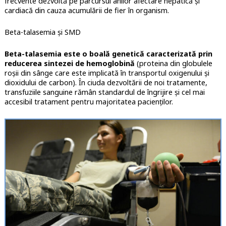
frecvente dezvoltă pe parcursul anilor afectare hepatică și
cardiacă din cauza acumulării de fier în organism.
Beta-talasemia și SMD
Beta-talasemia este o boală genetică caracterizată prin
reducerea sintezei de hemoglobină
(proteina din globulele
roșii din sânge care este implicată în transportul oxigenului și
dioxidului de carbon). În ciuda dezvoltării de noi tratamente,
transfuziile sanguine rămân standardul de îngrijire și cel mai
accesibil tratament pentru majoritatea pacienților.