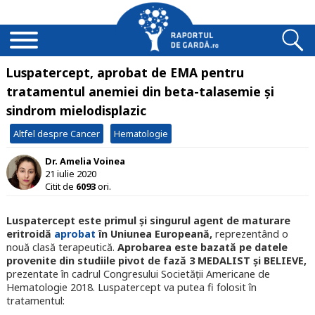
Luspatercept, aprobat de EMA pentru
tratamentul anemiei din beta-talasemie și
sindrom mielodisplazic
Altfel despre Cancer
Hematologie
Dr. Amelia Voinea
21 iulie 2020
Citit de
6093
ori.
Luspatercept este primul și singurul agent de maturare
eritroidă
aprobat
în Uniunea Europeană,
reprezentând o
nouă clasă terapeutică
.
Aprobarea este bazată pe datele
provenite din studiile pivot de fază 3 MEDALIST și BELIEVE,
prezentate în cadrul Congresului Societății Americane de
Hematologie 2018. Luspatercept va putea fi folosit în
tratamentul: