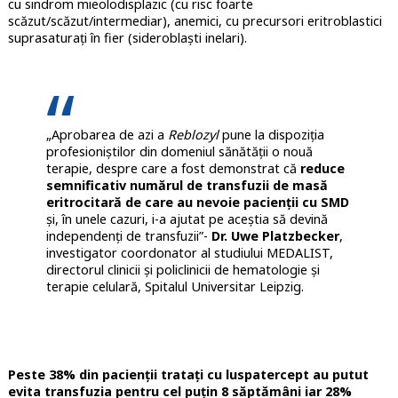
cu sindrom mieolodisplazic (cu risc foarte
scăzut/scăzut/intermediar), anemici, cu precursori eritroblastici
suprasaturați în fier (sideroblaști inelari).
„Aprobarea de azi a
Reblozyl
pune la dispoziția
profesioniștilor din domeniul sănătății o nouă
terapie, despre care a fost demonstrat că
reduce
semnificativ numărul de transfuzii de masă
eritrocitară de care au nevoie pacienții cu SMD
și, în unele cazuri, i-a ajutat pe aceștia să devină
independenți de transfuzii”-
Dr. Uwe Platzbecker
,
investigator coordonator al studiului MEDALIST,
directorul clinicii și policlinicii de hematologie și
terapie celulară, Spitalul Universitar Leipzig.
Peste 38% din pacienții tratați cu luspatercept au putut
evita transfuzia pentru cel puțin 8 săptămâni iar 28%