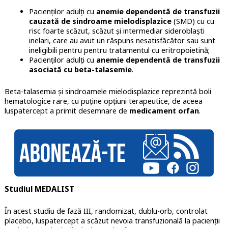
Pacienților adulți cu
anemie dependentă de transfuzii
cauzată de sindroame mielodisplazice
(SMD) cu cu
risc foarte scăzut, scăzut și intermediar sideroblaști
inelari, care au avut un răspuns nesatisfăcător sau sunt
ineligibili pentru pentru tratamentul cu eritropoietină;
Pacienților adulți cu
anemie dependentă de transfuzii
asociată cu beta-talasemie
.
Beta-talasemia și sindroamele mielodisplazice reprezintă boli
hematologice rare, cu puține opțiuni terapeutice, de aceea
luspatercept a primit desemnare de
medicament orfan
.
Studiul MEDALIST
În acest studiu de fază III, randomizat, dublu-orb, controlat
placebo, luspatercept a scăzut nevoia transfuzională la pacienții