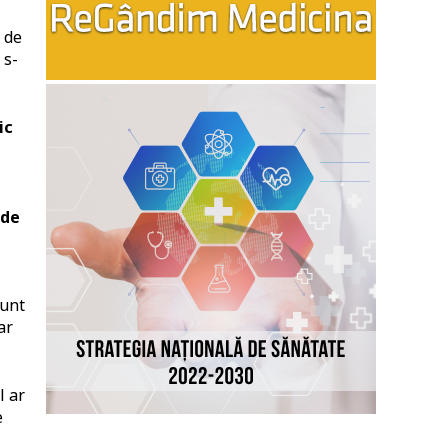
p de
 s-
ic
 de
sunt
ar
l ar
e