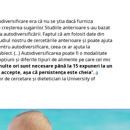
iversificare era că nu se știa dacă furniza
 creșterea sugarilor. Studiile anterioare s-au bazat
 autodiversificării. Faptul că am folosit date din
tudiul nostru de cercetările anterioare și poate ajuta
entru autodiversificare, ceea ce ar ajuta la
biect. (…) Autodiversificarea poate fi o modalitate
țiuni și diferite tipuri de alimente pe care cel mic
ulte ori sunt necesare până la 15 expuneri la un
l accepte, așa că persistența este cheia
”,
a
r de cercetare și dietetician la University of