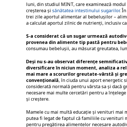
luni, din studiul MINT, care examinează modul î
creșterea și
sănătatea intestinului sugarilor
. Î
trei zile aportul alimentar al bebelușilor – ali
a calculat aportul zilnic de nutrienți, inclusiv c
S-a considerat că un sugar urmează autodive
provenea din alimente tip pastă pentru bebe
consumau bebelușii, au măsurat greutatea, lung
Deși nu s-au observat diferențe semnificativ
diversificare în niciun moment, analiza a re
mai mare a scorurilor greutate-vârstă și gre
convențională
, în ciuda unui aport energetic s
considerată normală pentru vârsta sa și dacă gr
necesare mai multe cercetări pentru a înțelege 
și creștere.
Mamele cu mai multă educație și venituri mai 
putea fi legat de faptul că familiile cu venitur
pentru pregătirea alimentelor necesare autodive