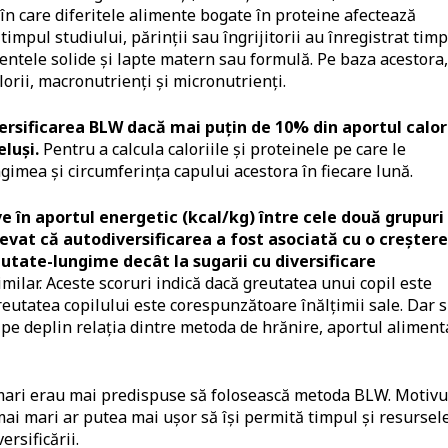
n care diferitele alimente bogate în proteine afectează
n timpul studiului, părinții sau îngrijitorii au înregistrat tim
mentele solide și lapte matern sau formulă. Pe baza acestora,
alorii, macronutrienți și micronutrienți.
rsificarea BLW dacă mai puțin de 10% din aportul calor
luși.
Pentru a calcula caloriile și proteinele pe care le
imea și circumferința capului acestora în fiecare lună.
e în aportul energetic (kcal/kg) între cele două grupuri
levat că autodiversificarea a fost asociată cu o creștere
utate-lungime decât la sugarii cu diversificare
imilar. Aceste scoruri indică dacă greutatea unui copil este
eutatea copilului este corespunzătoare înălțimii sale. Dar 
pe deplin relația dintre metoda de hrănire, aportul aliment
mari erau mai predispuse să folosească metoda BLW. Motivu
i mai mari ar putea mai ușor să își permită timpul și resursel
rsificării.