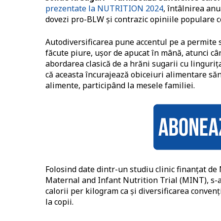
prezentate la NUTRITION 2024
, întâlnirea an
dovezi pro-BLW și contrazic opiniile populare c
Autodiversificarea pune accentul pe a permite s
făcute piure, ușor de apucat în mână, atunci câ
abordarea clasică de a hrăni sugarii cu linguri
că aceasta încurajează obiceiuri alimentare săn
alimente, participând la mesele familiei.
Folosind date dintr-un studiu clinic finanțat d
Maternal and Infant Nutrition Trial (MINT), s-
calorii per kilogram ca și diversificarea conven
la copii.