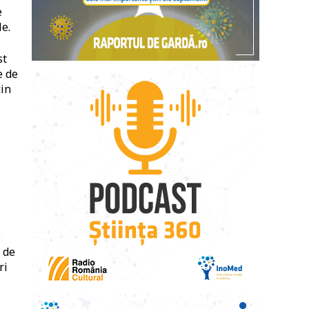
e
e.
st
e de
țin
e
 de
ri