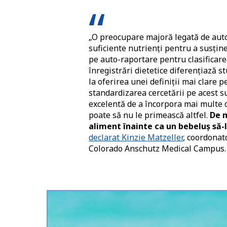
„O preocupare majoră legată de autod
suficiente nutrienți pentru a susține
pe auto-raportare pentru clasificarea
înregistrări dietetice diferențiază s
la oferirea unei definiții mai clare p
standardizarea cercetării pe acest su
excelentă de a încorpora mai multe op
poate să nu le primească altfel.
De m
aliment înainte ca un bebeluș să-
declarat Kinzie Matzeller
, coordonato
Colorado Anschutz Medical Campus.