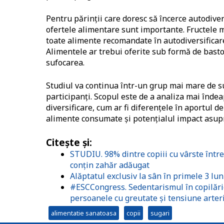
Pentru părinții care doresc să încerce autodivers
ofertele alimentare sunt importante. Fructele m
toate alimente recomandate în autodiversificare
Alimentele ar trebui oferite sub formă de bas
sufocarea.
Studiul va continua într-un grup mai mare de s
participanți. Scopul este de a analiza mai înde
diversificare, cum ar fi diferențele în aportul d
alimente consumate și potențialul impact asupr
Citește și:
STUDIU. 98% dintre copiii cu vârste între
conțin zahăr adăugat
Alăptatul exclusiv la sân în primele 3 lun
#ESCCongress. Sedentarismul în copilărie c
persoanele cu greutate și tensiune arter
alimentatie sanatoasa
copii
sugari