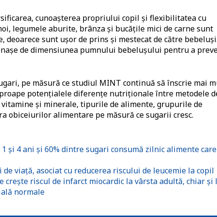
ificarea, cunoașterea propriului copil și flexibilitatea cu
oi, legumele aburite, brânza și bucățile mici de carne sunt
, deoarece sunt ușor de prins și mestecat de către bebeluși
tonașe de dimensiunea pumnului bebelușului pentru a prev
ugari, pe măsură ce studiul MINT continuă să înscrie mai m
aproape potențialele diferențe nutriționale între metodele d
e vitamine și minerale, tipurile de alimente, grupurile de
a obiceiurilor alimentare pe măsură ce sugarii cresc.
 1 și 4 ani și 60% dintre sugari consumă zilnic alimente care
i de viață, asociat cu reducerea riscului de leucemie la copil
rește riscul de infarct miocardic la vârsta adultă, chiar și 
ială normale