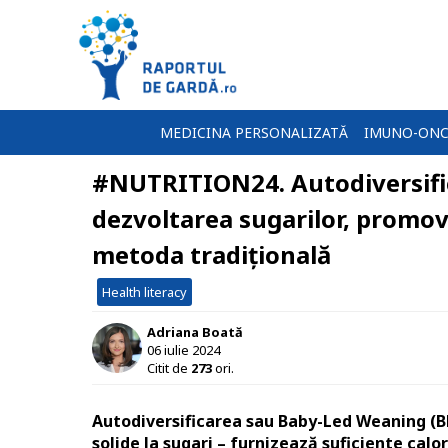
MEDICINA PERSONALIZATĂ
IMUNO-ONC
#NUTRITION24. Autodiversifica
dezvoltarea sugarilor, promov
metoda tradițională
Health literacy
Adriana Boată
06 iulie 2024
Citit de
273
ori.
Autodiversificarea sau Baby-Led Weaning (
solide la sugari – furnizează suficiente calo