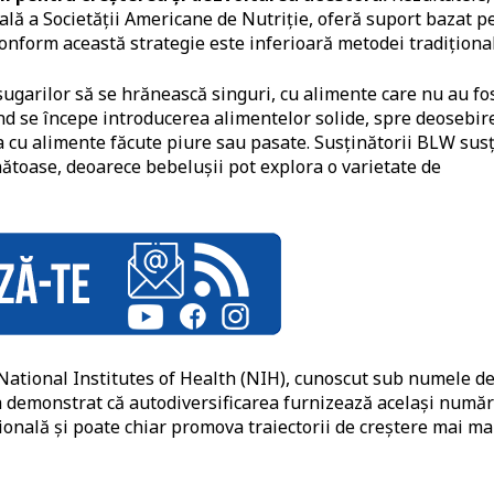
uală a Societății Americane de Nutriție, oferă suport bazat p
onform această strategie este inferioară metodei tradițional
ugarilor să se hrănească singuri, cu alimente care nu au fo
nd se începe introducerea alimentelor solide, spre deosebir
ța cu alimente făcute piure sau pasate. Susținătorii BLW sus
ătoase, deoarece bebelușii pot explora o varietate de
e National Institutes of Health (NIH), cunoscut sub numele d
a demonstrat că autodiversificarea furnizează același număr
țională și poate chiar promova traiectorii de creștere mai ma