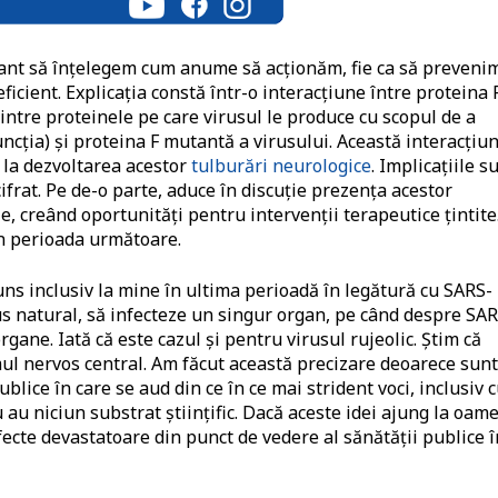
nt să înțelegem cum anume să acționăm, fie ca să preveni
eficient. Explicația constă într-o interacțiune între proteina 
intre proteinele pe care virusul le produce cu scopul de a
funcția) și proteina F mutantă a virusului. Această interacțiu
t la dezvoltarea acestor
tulburări neurologice
. Implicațiile s
frat. Pe de-o parte, aduce în discuție prezența acestor
e, creând oportunități pentru intervenții terapeutice țintite
n perioada următoare.
uns inclusiv la mine în ultima perioadă în legătură cu SARS-
irus natural, să infecteze un singur organ, pe când despre SA
gane. Iată că este cazul și pentru virusul rujeolic. Știm că
emul nervos central. Am făcut această precizare deoarece su
blice în care se aud din ce în ce mai strident voci, inclusiv 
 au niciun substrat științific. Dacă aceste idei ajung la oam
fecte devastatoare din punct de vedere al sănătății publice î