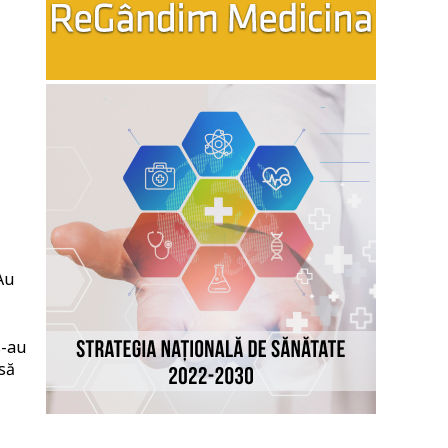
ă
Au
s-au
 să