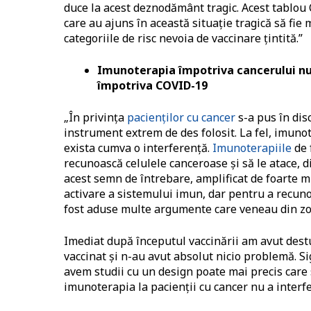
duce la acest deznodământ tragic. Acest tablou 
care au ajuns în această situație tragică să fie 
categoriile de risc nevoia de vaccinare țintită.”
Imunoterapia împotriva cancerului nu
împotriva COVID-19
„În privința
pacienților cu cancer
s-a pus în dis
instrument extrem de des folosit. La fel, imunot
exista cumva o interferență.
Imunoterapiile
de 
recunoască celulele canceroase și să le atace, d
acest semn de întrebare, amplificat de foarte 
activare a sistemului imun, dar pentru a recuno
fost aduse multe argumente care veneau din zo
Imediat după începutul vaccinării am avut dest
vaccinat și n-au avut absolut nicio problemă. S
avem studii cu un design poate mai precis care s
imunoterapia la pacienții cu cancer nu a interf