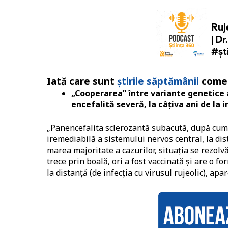
Iată care sunt
știrile săptămânii
comen
„Cooperarea” între variante genetice a
encefalită severă, la câțiva ani de la 
„Panencefalita sclerozantă subacută, după cum 
iremediabilă a sistemului nervos central, la dist
marea majoritate a cazurilor, situația se rezolvă,
trece prin boală, ori a fost vaccinată și are o f
la distanță (de infecția cu virusul rujeolic), ap