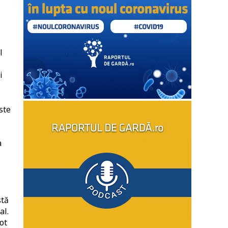
l
i
ste
a
stă
al.
ot