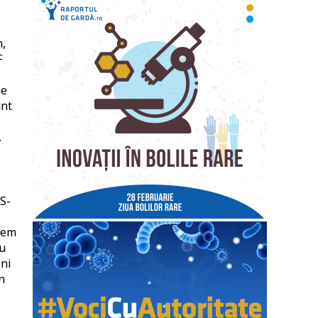
m,
F
ne
unt
.
RS-
ntem
cu
eni
n