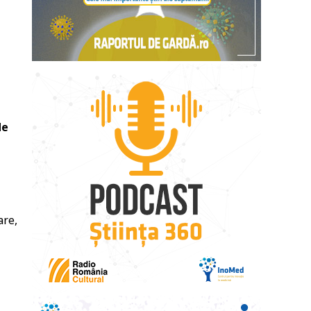
de
are,