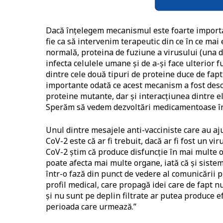
Dacă înțelegem mecanismul este foarte importa
fie ca să intervenim terapeutic din ce în ce mai 
normală, proteina de fuziune a virusului (una d
infecta celulele umane și de a-și face ulterior 
dintre cele două tipuri de proteine duce de fap
importante odată ce acest mecanism a fost desci
proteine mutante, dar și interacțiunea dintre el
Sperăm să vedem dezvoltări medicamentoase î
Unul dintre mesajele anti-vacciniste care au aj
CoV-2 este că ar fi trebuit, dacă ar fi fost un v
CoV-2 știm că produce disfuncție în mai multe or
poate afecta mai multe organe, iată că și sist
într-o fază din punct de vedere al comunicării pu
profil medical, care propagă idei care de fapt nu
și nu sunt pe deplin filtrate ar putea produce e
perioada care urmează.”