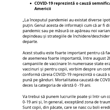
COVID-19 reprezintă o cauză semnificati
Americii
„La începutul pandemiei au existat diverse ipote
puțin. Genul acesta de informații cum că ar fi di
pandemic sau pe măsură ce apăreau noi variante
depindeau și strategiile de închidere/deschidere
departe.
Acest studiu este foarte important pentru că f
de asemenea foarte importantă, între august 20
campaniile de vaccinare în numeroase state erau
vaccinuri și pentru copii, vorbim despre un con
conformă căreia COVID-19 reprezintă o cauză sem
pună pe gânduri. Mortalitatea cauzată de COVID
deces la categoria de vârstă 0 -19 ani.
Va trebui să punem lucrurile poate și într-un co
0-19 ani și, în general, exceptând zona de traum
Sunt copii, din păcate, care se nasc cu boli ered