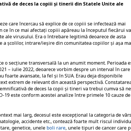
vă de deces la copiii și tinerii din Statele Unite ale
ze care încercau să explice de ce copiii se infectează mai
n ce în ce mai afectați copiii apăreau la începutul fiecărui va
 ale virusului. Era o întrebare legitimă deoarece de asta
 a școlilor, intrare/ieșire din comunitatea copiilor și așa ma
ace o secțiune transversală la un anumit moment. Perioada e
21 – iulie 2022, deoarece vorbim despre un interval în care
 foarte avansate, la fel și în SUA. Erau deja disponibile
text extrem de relevant din această perspectivă. Constatare
nificativă de deces la copii și tineri va trebui cumva să ne
-19 este conform acestei analize între primele 10 cauze de
ntext mai larg, decesul este excepțional la categoria de vâr
atologie, accidente etc., contează foarte mult riscul individu
itare, genetice, unele
boli rare
, unele tipuri de cancer care p