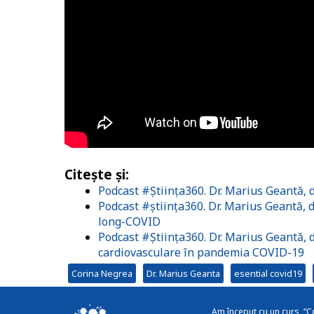
Citește și:
Podcast #Știința360. Dr. Marius Geantă, 
Podcast #știința360. Dr. Marius Geantă,
long-COVID
Podcast #Știința360. Dr. Marius Geantă, d
cardiovasculare în pandemia COVID-19
Corina Negrea
Dr. Marius Geanta
esential covid19
Am început cu un curs, “C