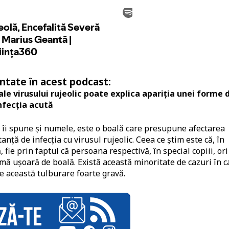
tate în acest podcast:
le virusului rujeolic poate explica apariția unei forme 
infecția acută
îi spune și numele, este o boală care presupune afectarea
anță de infecția cu virusul rujeolic. Ceea ce știm este că, în
 fie prin faptul că persoana respectivă, în special copiii, ori
ormă ușoară de boală. Există această minoritate de cazuri în c
are această tulburare foarte gravă.