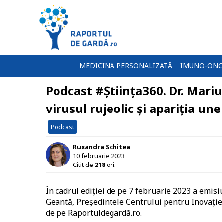
MEDICINA PERSONALIZATĂ
IMUNO-ONC
Podcast #Știința360. Dr. Mari
virusul rujeolic și apariția un
Podcast
Ruxandra Schitea
10 februarie 2023
Citit de
218
ori.
În cadrul ediției de pe 7 februarie 2023 a emis
Geantă, Președintele Centrului pentru Inovație
de pe Raportuldegardă.ro.