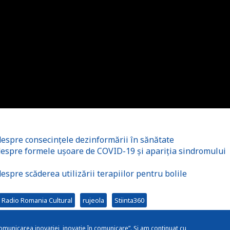
despre consecințele dezinformării în sănătate
 despre formele ușoare de COVID-19 și apariția sindromului
espre scăderea utilizării terapiilor pentru bolile
Radio Romania Cultural
rujeola
Stiinta360
omunicarea inovației, inovație în comunicare”. Și am continuat cu