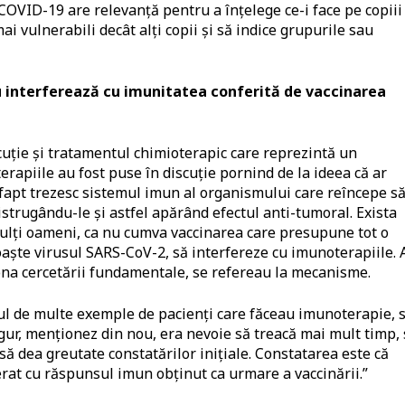
COVID-19 are relevanță pentru a înțelege ce-i face pe copiii
mai vulnerabili decât alți copii și să indice grupurile sau
 interferează cu imunitatea conferită de vaccinarea
cuție și tratamentul chimioterapic care reprezintă un
erapiile au fost puse în discuție pornind de la ideea că ar
fapt trezesc sistemul imun al organismului care reîncepe s
istrugându-le și astfel apărând efectul anti-tumoral. Exista
mulți oameni, ca nu cumva vaccinarea care presupune tot o
aște virusul SARS-CoV-2, să interfereze cu imunoterapiile. 
na cercetării fundamentale, se refereau la mecanisme.
ul de multe exemple de pacienți care făceau imunoterapie, 
igur, menționez din nou, era nevoie să treacă mai mult timp,
ă dea greutate constatărilor inițiale. Constatarea este că
erat cu răspunsul imun obținut ca urmare a vaccinării.”