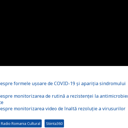
 despre formele ușoare de COVID-19 și apariția sindromului
despre monitorizarea de rutină a rezistenței la antimicrobi
te
espre monitorizarea video de înaltă rezoluție a virusurilor
Radio Romania Cultural
Stiinta360