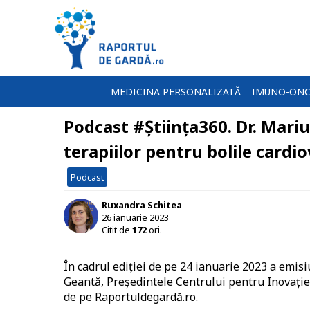
MEDICINA PERSONALIZATĂ
IMUNO-ONC
Podcast #Știința360. Dr. Mariu
terapiilor pentru bolile card
Podcast
Ruxandra Schitea
26 ianuarie 2023
Citit de
172
ori.
În cadrul ediției de pe 24 ianuarie 2023 a emis
Geantă, Președintele Centrului pentru Inovație
de pe Raportuldegardă.ro.