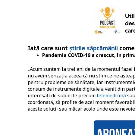
Iată care sunt
știrile săptămânii
comen
Pandemia COVID-19 a crescut, în primă
„Acum suntem la trei ani de la momentul fazei in
nu avem senzația aceea că nu știm ce ne așteapt
pentru probleme de sănătate, iar instrumentele
consum de instrumente digitale a venit din par
interesați de subiecte precum
telemedicină
sa
coordonată, să profite de acel moment favorabil
aceste soluții sau măcar acolo unde este nevoie