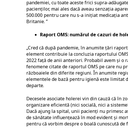
pandemiei, cu toate aceste frici supra-adăugate
pacienților, mai ales dacă aveau senzația apar
500.000 pentru care nu s-a inițiat medicația an
Britanie. ”
Raport OMS: numărul de cazuri de holer
„Cred că după pandemie, în anumite țări raporta
element contribuie la concluzia raportului OMS
2022 față de anii anteriori. Probabil avem și o 
fenomene citate de raportul OMS pe care nu pr
războaiele din diferite regiuni. În anumite regiun
elementele de bază pentru igienă este limitat d
departe.
Decesele asociate holerei vin din cauză că în zon
organizare eficientă (nici socială, nici a siste
Dacă ajung la spital, unii pacienți nu primesc 
de sănătate influențează în mod evident și mort
pentru că vorbim despre o boală cunoscută de fo