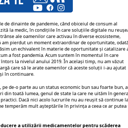
ele de dinainte de pandemie, când obiceiul de consum al
tă la medic, în condițiile în care soluțiile digitale nu reuș
strânse ale oamenilor care activau în diverse ecosisteme,
ă am pierdut un moment extraordinar de oportunitate, odat
sim un echivalent în materie de oportunitate și catalizare 
șa cum a fost pandemia. Acum suntem în momentul în care
întors la nivelul anului 2019. În același timp, nu am văzut
argă care să le arate oamenilor că aceste soluții i-au ajutat
 și în continuare.
re, pe de-o parte au un status economic bun sau foarte bun, 
ri din toată lumea, genul de state la care ne uităm în genera
 practici. Dacă nici acolo lucrurile nu au reușit să continue l
 ne temperăm mult așteptările în privința a ceea ce ar putea 
educere a utilizării medicamentelor pentru scăderea