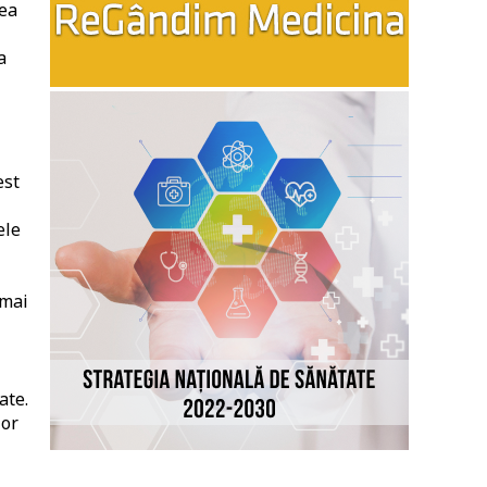
tea
a
est
ele
 mai
ate.
lor