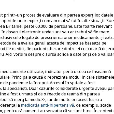
ut printr-un proces de evaluare din partea experților, datele
 opiniile unor experți cum am mai văzut în alte situații. Sur
a Britanie, peste 60.000 de persoane. Este foarte relevant
i în dosarul electronic unde sunt sau ar trebui să fie toate
nclusiv cele legate de prescrierea unor medicamente și extr
e metode de a evalua genul acesta de impact se bazează pe
ud fie medici, fie pacienți, fiecare dintre ei cu o marjă de er
ru. Aici vorbim despre o sursă solidă a datelor și de o valida
de medicamente utilizate, indicator pentru ceea ce înseamnă
culare. Principala cauză o reprezintă modul în care sistemel
e de pandemie la început. Accesul în spitale a fost
ie, la specialiști. Doar cazurile considerate urgente aveau pa
ine a fost urmată și de o reacție de teamă din partea
ebui să merg la medic>>, iar de multe ori acest lucru a
aderența la
medicația anti-hipertensivă
, de exemplu, scade
m, pentru că oamenii au senzația că se simt bine. În context