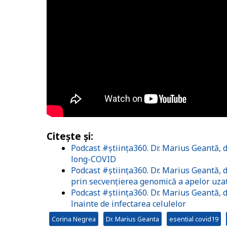
Citește și:
Podcast #știința360. Dr. Marius Geantă,
long-COVID
Podcast #știința360. Dr. Marius Geantă, 
prin secvențierea genomică a apelor uza
Podcast #știința360. Dr. Marius Geantă, d
înainte de infectarea celulelor
Corina Negrea
Dr. Marius Geanta
esential covid19