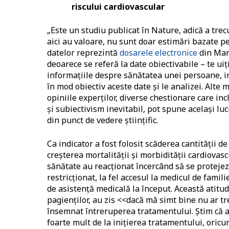
riscului cardiovascular
„Este un studiu publicat în Nature, adică a trec
aici au valoare, nu sunt doar estimări bazate pe
datelor reprezintă
dosarele electronice
din Mare
deoarece se referă la date obiectivabile – te uiț
informațiile despre sănătatea unei persoane, i
în mod obiectiv aceste date și le analizei. Alt
opiniile experților, diverse chestionare care incl
și subiectivism inevitabil, pot spune același luc
din punct de vedere științific.
Ca indicator a fost folosit scăderea cantității 
creșterea mortalității și morbidității cardiovas
sănătate au reacționat încercând să se protejez
restricționat, la fel accesul la medicul de famil
de asistență medicală la început. Această atitud
pagienților, au zis <<dacă mă simt bine nu ar tr
însemnat întreruperea tratamentului. Știm că 
foarte mult de la inițierea tratamentului, oricu