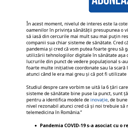
În acest moment, nivelul de interes este la cot
oamenilor în privința sănătății presupunea o vizi
să iasă din cercurile mai mult sau mai puțin re
companii sua chiar sisteme de sănătate. Cred c
pandemia și cred că vom putea foarte greu să gă
utilizării tehnologiilor digitale în sănătate a
lucrurile din punct de vedere populațional s-au 
foarte multe inițiative coordonate sau la scară l
atunci când le era mai greu și că pot fi utilizate
Studiul despre care vorbim se uită la 6 țări ca
sisteme de sănătate bine puse la punct, sunt ță
pentru a identifica modele de
inovație
, de bune
nivel rezonabil atunci cred că și noi trebuie să
telemedicina în România.”
Pandemia COVID-19 s-a asociat cu o r