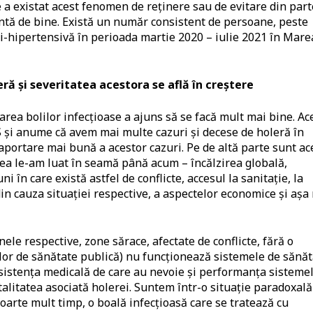
 a existat acest fenomen de reținere sau de evitare din par
entă de bine. Există un număr consistent de persoane, peste
ti-hipertensivă în perioada martie 2020 – iulie 2021 în Mare
ă şi severitatea acestora se află în creştere
rea bolilor infecțioase a ajuns să se facă mult mai bine. Ac
 și anume că avem mai multe cazuri și decese de holeră în
raportare mai bună a acestor cazuri. Pe de altă parte sunt ac
ea le-am luat în seamă până acum – încălzirea globală,
i în care există astfel de conflicte, accesul la sanitație, la
in cauza situației respective, a aspectelor economice și așa
ele respective, zone sărace, afectate de conflicte, fără o
melor de sănătate publică) nu funcționează sistemele de sănăt
asistența medicală de care au nevoie și performanța sisteme
alitatea asociată holerei. Suntem într-o situație paradoxală
arte mult timp, o boală infecțioasă care se tratează cu