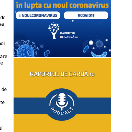
 de
sa
agi
oare
re
e de
rte
ul