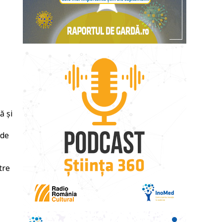
ă și
 de
tre