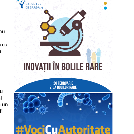
eau
ă cu
a
au
l
a un
fi