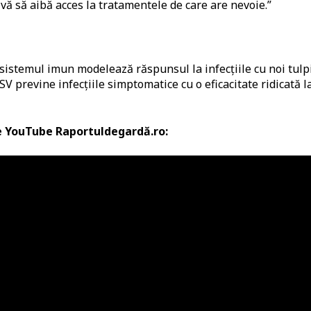
vă să aibă acces la tratamentele de care are nevoie.”
 sistemul imun modelează răspunsul la infecţiile cu noi tulp
 previne infecţiile simptomatice cu o eficacitate ridicată l
de YouTube Raportuldegardă.ro: