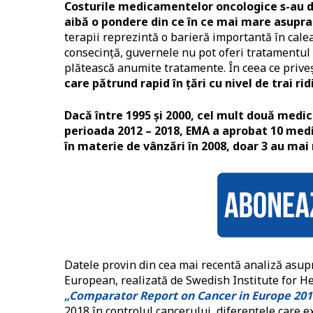
Costurile medicamentelor oncologice s-au du
aibă o pondere din ce în ce mai mare asupra 
terapii reprezintă o barieră importantă în calea
consecință, guvernele nu pot oferi tratamentul po
plătească anumite tratamente. În ceea ce priv
care pătrund rapid în țări cu nivel de trai rid
Dacă între 1995 și 2000, cel mult două medi
perioada 2012 – 2018, EMA a aprobat 10 med
în materie de vânzări în 2008, doar 3 au mai 
Datele provin din cea mai recentă analiză asupr
European, realizată de Swedish Institute for He
„Comparator Report on Cancer in Europe 201
2018 în controlul cancerului, diferențele care e