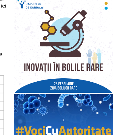
iei
u