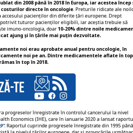
blat din 2008 până în 2018 în Europa, iar acestea încep 
costurilor directe în oncologie
. Preturile ridicate ale noil
 accesului pacienților din diferite țări europene. Drept
trivit tuturor pacienților eligibili, iar aceștia trebuie să
ește imuno-oncologia, doar
10-20% dintre noile medicame
icat ajung și în țările mai puțin dezvoltate.
camente noi erau aprobate anual pentru oncologie, în
icamente noi pe an.
Dintre medicamentele aflate în top
rămas în top în 2018.
a progreselor înregistrate în controlul cancerului la nivel
alth Economics (IHE), care în ianuarie 2020 a lansat raportu
9”
. Raportul cuprinde progresele înregistrate din 1995 până
xistă la nivelul țărilor europene, dar și provocările următoar