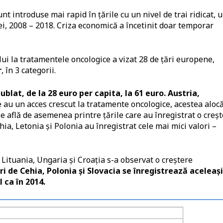
nt introduse mai rapid în țările cu un nivel de trai ridicat, 
i, 2008 – 2018. Criza economică a încetinit doar temporar
lui la tratamentele oncologice a vizat 28 de țări europene,
r
, în 3 categorii.
lat, de la 28 euro per capita, la 61 euro. Austria,
re au un acces crescut la tratamente oncologice, acestea aloc
 se află de asemenea printre țările care au înregistrat o creș
ia, Letonia și Polonia au înregistrat cele mai mici valori –
 Lituania, Ungaria și Croația s-a observat o creștere
i de Cehia, Polonia și Slovacia se înregistrează aceleași
l ca în 2014.