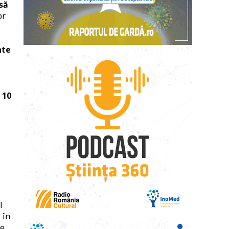
să
or
nte
 10
l
 în
e.