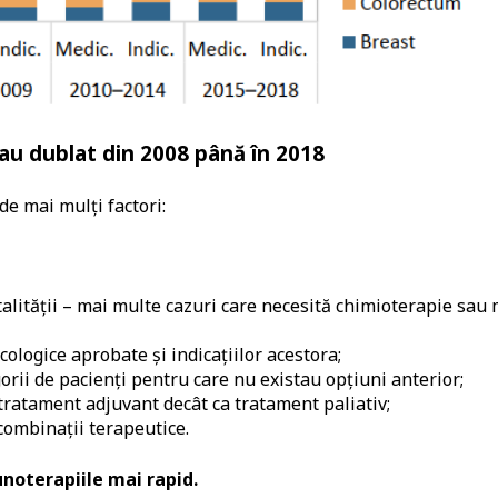
au dublat din 2008 până în 2018
de mai mulți factori:
alității – mai multe cazuri care necesită chimioterapie sau 
ogice aprobate și indicațiilor acestora;
rii de pacienți pentru care nu existau opțiuni anterior;
ratament adjuvant decât ca tratament paliativ;
combinații terapeutice.
unoterapiile mai rapid.