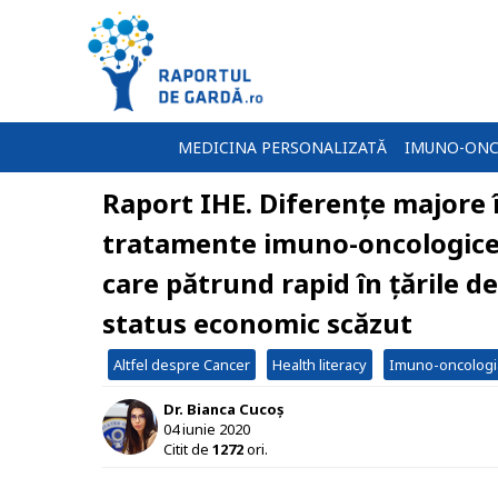
MEDICINA PERSONALIZATĂ
IMUNO-ONC
Raport IHE. Diferențe majore î
tratamente imuno-oncologice
care pătrund rapid în țările de
status economic scăzut
Altfel despre Cancer
Health literacy
Imuno-oncologi
Dr. Bianca Cucoș
04 iunie 2020
Citit de
1272
ori.