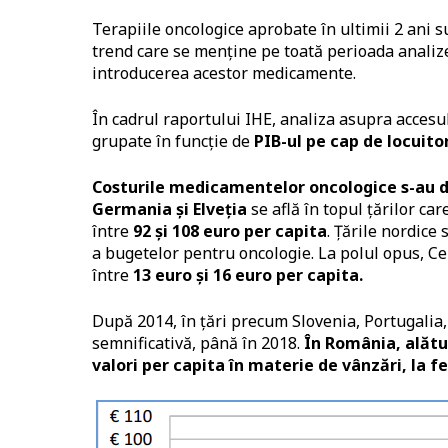
Terapiile oncologice aprobate în ultimii 2 ani su
trend care se menține pe toată perioada analize
introducerea acestor medicamente.
În cadrul raportului IHE, analiza asupra accesu
grupate în funcție de
PIB-ul pe cap de locuito
Costurile medicamentelor oncologice s-au dub
Germania și Elveția
se află în topul țărilor ca
între
92 și 108 euro per capita
. Țările nordice
a bugetelor pentru oncologie. La polul opus, Ceh
între
13 euro și 16 euro per capita.
După 2014, în țări precum Slovenia, Portugalia,
semnificativă, până în 2018.
În România, alătur
valori per capita în materie de vânzări, la fe