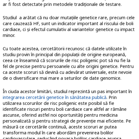
ar fi fost detectate prin metodele tradiționale de testare.
Studiul a arătat că nu doar mutațiile genetice rare, precum cele
care cauzează HF, sunt un indicator important al riscului de boli
cardiace, ci și efectul cumulativ al variantelor genetice cu impact
minor.
Cu toate acestea, cercetătorii recunosc că datele utilizate în
studiu provin în principal din populații de origine europeană,
ceea ce înseamnă că scorurile de risc poligenic pot să nu fie la
fel de precise pentru persoanele cu alte origini genetice. Pentru
ca aceste scoruri să devină cu adevărat universale, este nevoie
de o diversificare mai mare a seturilor de date genomice.
În ciuda acestor limitări, studiul reprezintă un pas important în
integrarea cercetării genetice în sănătatea publică
. Prin
utilizarea scorurilor de risc poligenic este posibil să fie
identificate riscuri pentru boli cardiace care altfel ar rămâne
ascunse, oferind astfel noi oportunități pentru medicina
personalizată și pentru strategii de prevenție mai eficiente. Pe
măsură ce cercetările continuă, aceste scoruri ar putea
transforma modul în care abordăm prevenirea bolilor
cardiovasculare, reducând povara bolilor cardiace asupra