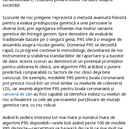
societății.
Scorurile de risc poligenic reprezintă o metodă avansată folosită
pentru a evalua predispoziția genetică a unei persoane la
diverse boli, prin agregarea influenței mai multor variante
genetice din întregul genom. Spre deosebire de evaluările
tradiționale bazate pe o singură genă, PRS oferă o imagine de
ansamblu asupra riscului genetic. Domeniul PRS se dezvoltă
rapid, cu progrese continue în metodologii, dezvoltarea de noi
instrumente și stabilirea standardelor de raportare și a bazelor
de date. Aceste scoruri au demonstrat un potențial promițător
pentru utilizarea în clinică, unii algoritmi PRS arătând o putere
predictivă comparabilă cu factorii de risc clinici deja bine
cunoscuți. De exemplu, modelele PRS pentru boala coronariană
pot prezice riscul într-un mod similar cu nivelurile de colesterol
LDL, iar anumiți algoritmi PRS pentru boala coronariană și
c
ancerul de sân
au fost capabili să identifice indivizi cu niveluri de
risc echivalente cu cele ale persoanelor purtătoare de mutații
genetice rare, cu risc ridicat.
Având în vedere interesul tot mai mare și numărul mare de
algoritmi PRS disponibili—unele boli având peste 100 de modele
PRS distincte—cercetătorii se bazează din ce în ce mai mult pe