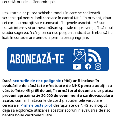
cercetătorii de la Genomics plc.
Rezultatele
ar putea schimba modul în care se realizează
screeningul pentru boli cardiace în cadrul NHS
. În prezent, doar
cei care au mutații rare cunoscute în genele asociate HF sunt
tratați intensiv și primesc măsuri speciale de prevenție, însă noul
studiu sugerează că și cei cu risc poligenic ridicat ar trebui să fie
luați în considerare pentru a primi aceeași îngrijire.
Dacă
scorurile de risc poligenic
(PRS) ar fi incluse în
evaluările de sănătate efectuate de NHS pentru adulții cu
vârste între 45 și 65 de ani, în următorul deceniu s-ar putea
preveni aproximativ 20.000 de evenimente cardiovasculare
acute,
cum ar fi atacurile de cord și accidentele vasculare
cerebrale.
Primele teste pilot
desfășurate de NHS au început
deja să exploreze utilizarea acestor scoruri în evaluările de risc
pentru bolile cardiovasculare.