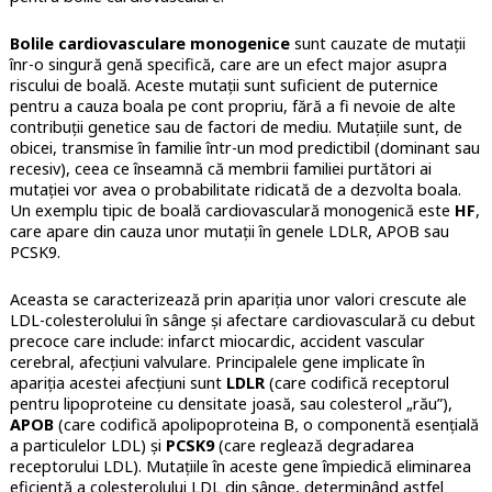
Bolile cardiovasculare monogenice
sunt cauzate de mutații
înr-o singură genă specifică, care are un efect major asupra
riscului de boală. Aceste mutații sunt suficient de puternice
pentru a cauza boala pe cont propriu, fără a fi nevoie de alte
contribuții genetice sau de factori de mediu. Mutațiile sunt, de
obicei, transmise în familie într-un mod predictibil (dominant sau
recesiv), ceea ce înseamnă că membrii familiei purtători ai
mutației vor avea o probabilitate ridicată de a dezvolta boala.
Un exemplu tipic de boală cardiovasculară monogenică este
HF
,
care apare din cauza unor mutații în genele
LDLR
,
APOB
sau
PCSK9
.
Aceasta se caracterizează prin
apariția unor valori crescute ale
LDL-colesterolului în sânge și afectare cardiovasculară cu debut
precoce care include: infarct miocardic, accident vascular
cerebral, afecțiuni valvulare. Principalele gene implicate în
apariția acestei afecțiuni sunt
LDLR
(care codifică receptorul
pentru lipoproteine cu densitate joasă, sau colesterol „rău”),
APOB
(care codifică apolipoproteina B, o componentă esențială
a particulelor LDL) și
PCSK9
(care reglează degradarea
receptorului LDL). Mutațiile în aceste gene împiedică eliminarea
eficientă a colesterolului LDL din sânge, determinând astfel