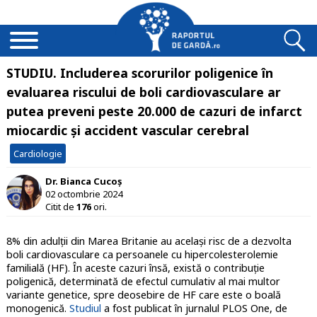
STUDIU. Includerea scorurilor poligenice în
evaluarea riscului de boli cardiovasculare ar
putea preveni peste 20.000 de cazuri de infarct
miocardic și accident vascular cerebral
Cardiologie
Dr. Bianca Cucoș
02 octombrie 2024
Citit de
176
ori.
8% din adulții din Marea Britanie au același risc de a dezvolta
boli cardiovasculare ca persoanele cu hipercolesterolemie
familială (HF). În aceste cazuri însă, există o contribuție
poligenică, determinată de efectul cumulativ al mai multor
variante genetice, spre deosebire de HF care este o boală
monogenică.
Studiul
a fost publicat în jurnalul PLOS One, de