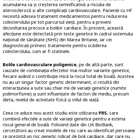
acumularea sa și creșterea semnificativă a riscului de
ateroscleroză și alte complicații cardiovasculare. Pacienții cu HF
necesită adesea tratament medicamentos pentru reducerea
colesterolului pe tot parcursul vieții, pentru a preveni
dezvoltarea precoce a bolilor cardiace.
În prezent, această
afecțiune este detectată prin teste genetice în cadrul sistemului
național de sănătate (NHS) din Marea Britanie, iar cei
diagnosticați primesc tratamente pentru scăderea
colesterolului, cum ar fi statinele.
Bolile cardiovasculare poligenice
, pe de altă parte, sunt
cauzate de combinația efectelor mai multor variante genetice,
fiecare având o contribuție mică la riscul total de boală. Acestea
nu au un singur factor genetic determinant, ci rezultă din
interacțiunea a sute sau chiar mii de variații genetice (numite
polimorfisme) și sunt influențate de factori de mediu, precum
dieta, nivelul de activitate fizică și stilul de viață.
Ceea ce aduce nou acest studiu este utilizarea
PRS
, care
combină efectele a sute de variații genetice pentru a estima
riscul general de boală. Folosind date din UK BioBank,
cercetătorii au creat modele de risc care au identificat persoane
ce prezintă un risc genetic ridicat de boli cardiace, dar care nu