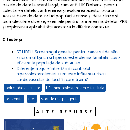
bazele de date la scară largă, cum ar fi UK Biobank, pentru
colectarea datelor, antrenarea și evaluarea acestor scoruri.
Aceste baze de date includ populații extinse și date clinice și
biomoleculare diverse, esențiale pentru rafinarea modelelor PRS
și explorarea aplicabilității acestora în diferite contexte.
Citește și
STUDIU. Screeningul genetic pentru cancerul de sân,
sindromul Lynch și hipercolesterolemia familială, cost-
eficient la populația de sub 40 an
Diferențe majore între țări în controlul
hipercolesterolemiei. Cum este influențat riscul
cardiovascular de locul în care trăim?
boli cardiovasculare
HF - hipercolesterolemie familiala
preventie
PRS
scor de risc poligenic
ALTE RESURSE