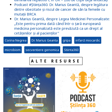
Podcast #Știința360. Dr. Marius Geantă, despre legătura
dintre obezitate și riscul de cancer de sân la femeile cu
mutații BRCA
Dr. Marius Geantă, despre Legea Medicinei Personalizate:
„Este pentru prima dată când într-o țară europeană
medicina personalizată este prevăzută ca un drept al
cetățenilor și al pacienților”
Corina Negrea
Dr. Marius Geanta
gripa
infarct miocardic
microbiom
secventiere genomica
Stiinta360
ALTE RESURSE