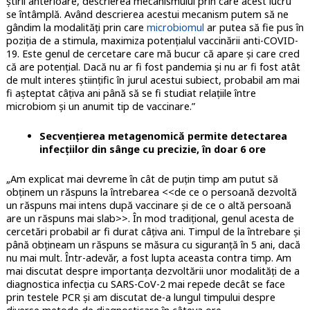
știrii anterioare, descrierea mecanismului prin care acest lucru
se întâmplă. Având descrierea acestui mecanism putem să ne
gândim la modalități prin care
microbiomul
ar putea să fie pus în
poziția de a stimula, maximiza potențialul vaccinării anti-COVID-
19. Este genul de cercetare care mă bucur că apare și care cred
că are potențial. Dacă nu ar fi fost pandemia și nu ar fi fost atât
de mult interes științific în jurul acestui subiect, probabil am mai
fi așteptat câțiva ani până să se fi studiat relațiile între
microbiom și un anumit tip de vaccinare.”
Secvențierea metagenomică permite detectarea
infecțiilor din sânge cu precizie, în doar 6 ore
„Am explicat mai devreme în cât de puțin timp am putut să
obținem un răspuns la întrebarea <<de ce o persoană dezvoltă
un răspuns mai intens după vaccinare și de ce o altă persoană
are un răspuns mai slab>>. În mod tradițional, genul acesta de
cercetări probabil ar fi durat câțiva ani. Timpul de la întrebare și
până obțineam un răspuns se măsura cu siguranță în 5 ani, dacă
nu mai mult. Într-adevăr, a fost lupta aceasta contra timp. Am
mai discutat despre importanța dezvoltării unor modalități de a
diagnostica infecția cu SARS-CoV-2 mai repede decât se face
prin testele PCR și am discutat de-a lungul timpului despre