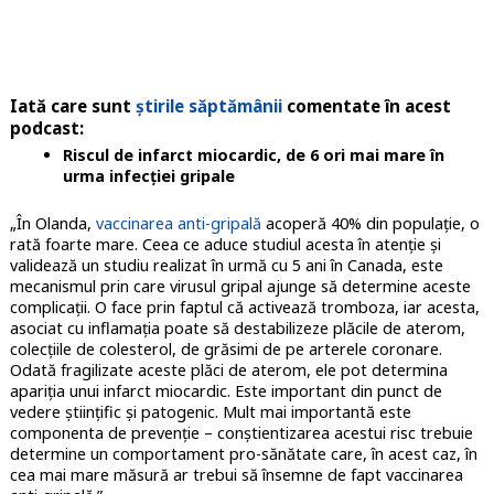
Iată care sunt
știrile săptămânii
comentate în acest
podcast:
Riscul de infarct miocardic, de 6 ori mai mare în
urma infecției gripale
„În Olanda,
vaccinarea anti-gripală
acoperă 40% din populație, o
rată foarte mare. Ceea ce aduce studiul acesta în atenție și
validează un studiu realizat în urmă cu 5 ani în Canada, este
mecanismul prin care virusul gripal ajunge să determine aceste
complicații. O face prin faptul că activează tromboza, iar acesta,
asociat cu inflamația poate să destabilizeze plăcile de aterom,
colecțiile de colesterol, de grăsimi de pe arterele coronare.
Odată fragilizate aceste plăci de aterom, ele pot determina
apariția unui infarct miocardic. Este important din punct de
vedere științific și patogenic. Mult mai importantă este
componenta de prevenție – conștientizarea acestui risc trebuie
determine un comportament pro-sănătate care, în acest caz, în
cea mai mare măsură ar trebui să însemne de fapt vaccinarea