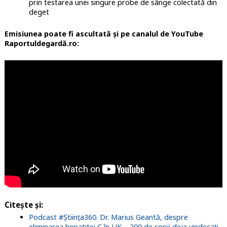
prin testarea unei singure probe de sânge colectată din
deget
Emisiunea poate fi ascultată și pe canalul de YouTube
Raportuldegardă.ro:
Citește și:
Podcast #Știința360. Dr. Marius Geantă, despre
eliminarea hepatitei C în UK – 200 de copii deja vindecați