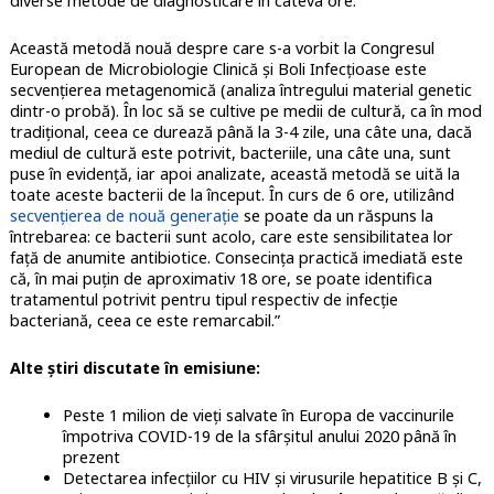
diverse metode de diagnosticare în câteva ore.
Această metodă nouă despre care s-a vorbit la Congresul
European de Microbiologie Clinică și Boli Infecțioase este
secvențierea metagenomică (analiza întregului material genetic
dintr-o probă). În loc să se cultive pe medii de cultură, ca în mod
tradițional, ceea ce durează până la 3-4 zile, una câte una, dacă
mediul de cultură este potrivit, bacteriile, una câte una, sunt
puse în evidență, iar apoi analizate, această metodă se uită la
toate aceste bacterii de la început. În curs de 6 ore, utilizând
secvențierea de nouă generație
se poate da un răspuns la
întrebarea: ce bacterii sunt acolo, care este sensibilitatea lor
față de anumite antibiotice. Consecința practică imediată este
că, în mai puțin de aproximativ 18 ore, se poate identifica
tratamentul potrivit pentru tipul respectiv de infecție
bacteriană, ceea ce este remarcabil.”
Alte știri discutate în emisiune:
Peste 1 milion de vieți salvate în Europa de vaccinurile
împotriva COVID-19 de la sfârșitul anului 2020 până în
prezent
Detectarea infecțiilor cu HIV și virusurile hepatitice B și C,