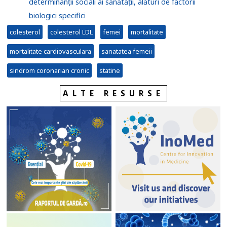
determinanții sociali ai sănătății, alături de factorii
biologici specifici
colesterol
colesterol LDL
femei
mortalitate
mortalitate cardiovasculara
sanatatea femeii
sindrom coronarian cronic
statine
ALTE RESURSE