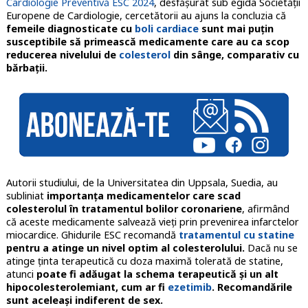
Cardiologie Preventivă ESC 2024
, desfășurat sub egida Societății
Europene de Cardiologie, cercetătorii au ajuns la concluzia că
femeile diagnosticate cu
boli cardiace
sunt mai puțin
susceptibile să primească medicamente care au ca scop
reducerea nivelului de
colesterol
din sânge, comparativ cu
bărbații.
Autorii studiului, de la Universitatea din Uppsala, Suedia, au
subliniat
importanța medicamentelor care scad
colesterolul în tratamentul bolilor coronariene
, afirmând
că aceste medicamente salvează vieți prin prevenirea infarctelor
miocardice. Ghidurile ESC recomandă
tratamentul cu statine
pentru a atinge un nivel optim al colesterolului.
Dacă nu se
atinge ținta terapeutică cu doza maximă tolerată de statine,
atunci
poate fi adăugat la schema terapeutică și un alt
hipocolesterolemiant, cum ar fi
ezetimib
. Recomandările
sunt aceleași indiferent de sex.