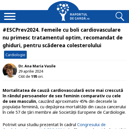
#ESCPrev2024. Femeile cu boli cardiovasculare
nu primesc tratamentul optim, recomandat de
ghiduri, pentru scăderea colesterolului
Cardiologie
Dr. Ana Maria Vasile
29 aprilie 2024
Citit de
195
ori.
Mortalitatea de cauză cardiovasculară este mai crescută
în rândul persoanelor de sex feminin comparativ cu cele
de sex masculin
, cauzând aproximativ 45% din decesele la
populația feminină, cu depășirea mortalității din cauza cancerului
în cele 57 de țări membre ale Societății Europene de Cardiologie.
Potrivit unui studiu prezentat în cadrul
Congresului de