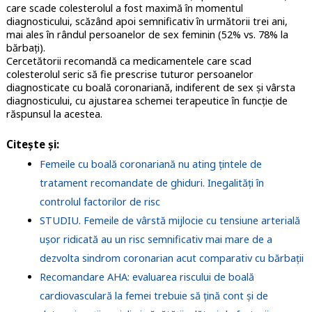
care scade colesterolul a fost maximă în momentul
diagnosticului, scăzând apoi semnificativ în următorii trei ani,
mai ales în rândul persoanelor de sex feminin (52% vs. 78% la
bărbați).
Cercetătorii recomandă ca medicamentele care scad
colesterolul seric să fie prescrise tuturor persoanelor
diagnosticate cu boală coronariană, indiferent de sex și vârsta
diagnosticului, cu ajustarea schemei terapeutice în funcție de
răspunsul la acestea.
Citește și:
Femeile cu boală coronariană nu ating țintele de
tratament recomandate de ghiduri. Inegalități în
controlul factorilor de risc
STUDIU. Femeile de vârstă mijlocie cu tensiune arterială
ușor ridicată au un risc semnificativ mai mare de a
dezvolta sindrom coronarian acut comparativ cu bărbații
Recomandare AHA: evaluarea riscului de boală
cardiovasculară la femei trebuie să țină cont și de