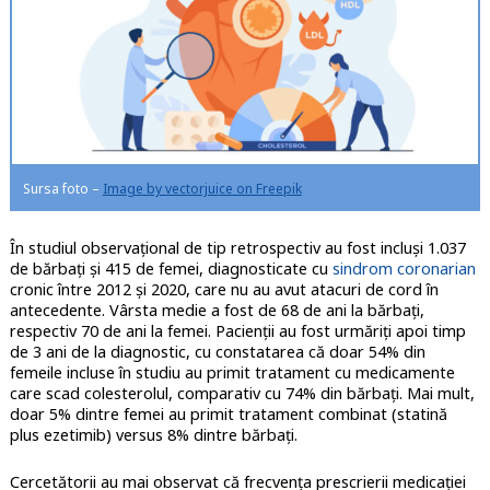
Sursa foto –
Image by vectorjuice on Freepik
În studiul observațional de tip retrospectiv au fost incluși 1.037
de bărbați și 415 de femei, diagnosticate cu
sindrom coronarian
cronic între 2012 și 2020, care nu au avut atacuri de cord în
antecedente. Vârsta medie a fost de 68 de ani la bărbați,
respectiv 70 de ani la femei. Pacienții au fost urmăriți apoi timp
de 3 ani de la diagnostic, cu constatarea că doar 54% din
femeile incluse în studiu au primit tratament cu medicamente
care scad colesterolul, comparativ cu 74% din bărbați. Mai mult,
doar 5% dintre femei au primit tratament combinat (statină
plus ezetimib) versus 8% dintre bărbați.
Cercetătorii au mai observat că frecvența prescrierii medicației