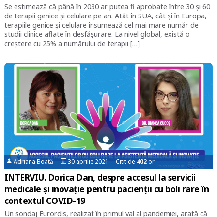
Se estimează că până în 2030 ar putea fi aprobate între 30 și 60
de terapii genice și celulare pe an. Atât în SUA, cât și în Europa,
terapiile genice și celulare însumează cel mai mare număr de
studii clinice aflate în desfășurare. La nivel global, există o
creștere cu 25% a numărului de terapii […]
Adriana Boată
30 aprilie 2021 Citit de
402
ori
INTERVIU. Dorica Dan, despre accesul la servicii
medicale și inovație pentru pacienții cu boli rare în
contextul COVID-19
Un sondaj Eurordis, realizat în primul val al pandemiei, arată că