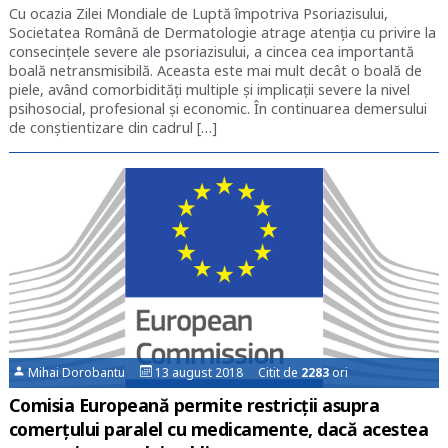
Cu ocazia Zilei Mondiale de Luptă împotriva Psoriazisului,
Societatea Română de Dermatologie atrage atenția cu privire la
consecinţele severe ale psoriazisului, a cincea cea importantă
boală netransmisibilă. Aceasta este mai mult decât o boală de
piele, având comorbidităţi multiple şi implicaţii severe la nivel
psihosocial, profesional şi economic. În continuarea demersului
de conştientizare din cadrul […]
Mihai Dorobantu
13 august 2018 Citit de
2283
ori
Comisia Europeană permite restricții asupra
comerțului paralel cu medicamente, dacă acestea