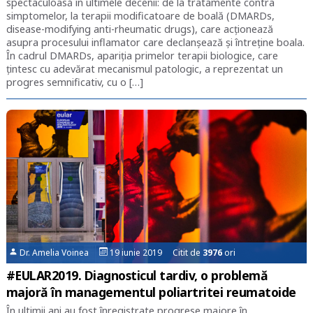
spectaculoasă în ultimele decenii: de la tratamente contra
simptomelor, la terapii modificatoare de boală (DMARDs,
disease-modifying anti-rheumatic drugs), care acționează
asupra procesului inflamator care declanșează și întreține boala.
În cadrul DMARDs, apariția primelor terapii biologice, care
țintesc cu adevărat mecanismul patologic, a reprezentat un
progres semnificativ, cu o […]
Dr. Amelia Voinea
19 iunie 2019 Citit de
3976
ori
#EULAR2019. Diagnosticul tardiv, o problemă
majoră în managementul poliartritei reumatoide
În ultimii ani au fost înregistrate progrese majore în