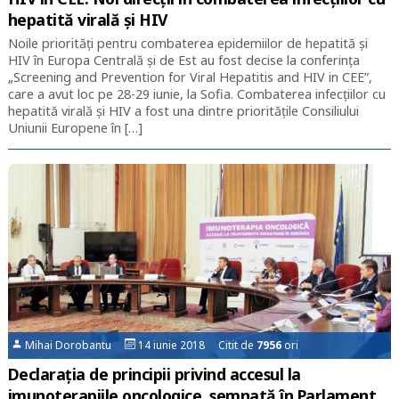
hepatită virală și HIV
Noile priorități pentru combaterea epidemiilor de hepatită și
HIV în Europa Centrală și de Est au fost decise la conferința
„Screening and Prevention for Viral Hepatitis and HIV in CEE”,
care a avut loc pe 28-29 iunie, la Sofia. Combaterea infecțiilor cu
hepatită virală și HIV a fost una dintre prioritățile Consiliului
Uniunii Europene în […]
Mihai Dorobantu
14 iunie 2018 Citit de
7956
ori
Declarația de principii privind accesul la
imunoterapiile oncologice, semnată în Parlament