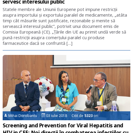
servesc interesului public
Statele membre ale Uniunii Europene pot impune restricții
asupra importului și exportului paralel de medicamente, „atâta
timp cât măsurile sunt justificate, rezonabile și menite să
servească interesul public”, potrivit unui document emis de
Comisia Europeană (CE). „Țările din UE au primit undă verde să
pună restricții asupra comerțului paralel cu produse
farmaceutice dacă se confruntă […]
Mihai Dorobantu
03 iulie 2018 Citit de
5323
ori
Screening and Prevention for Viral Hepatitis and
HIV in CEE: Noi direcții în combaterea infecțiilor cu