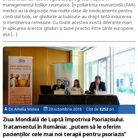
managementul bolilor reumatice. În poliartrita reumatoidă (PAR)
medicii au la dispoziție mai multe clase de medicamente pentru
controlul bolii, iar ghidurile actualizate au drept țintă inducerea
și menținerea remisiunii. Cu toate acestea există diferențe mari
în aplicarea acestor ghiduri și bune practici între țările europene,
așa […]
Dr. Amelia Voinea
29 octombrie 2018 Citit de
8252
ori
Ziua Mondială de Luptă împotriva Psoriazisului.
Tratamentul în România: „putem să le oferim
pacienţilor cele mai noi terapii pentru psoriazis”