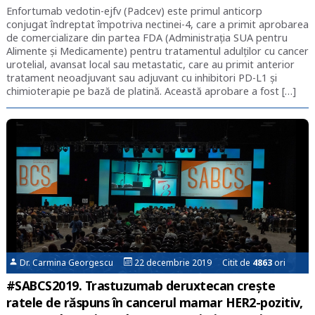
Enfortumab vedotin-ejfv (Padcev) este primul anticorp
conjugat îndreptat împotriva nectinei-4, care a primit aprobarea
de comercializare din partea FDA (Administrația SUA pentru
Alimente și Medicamente) pentru tratamentul adulților cu cancer
urotelial, avansat local sau metastatic, care au primit anterior
tratament neoadjuvant sau adjuvant cu inhibitori PD-L1 și
chimioterapie pe bază de platină. Această aprobare a fost […]
Dr. Carmina Georgescu
22 decembrie 2019 Citit de
4863
ori
#SABCS2019. Trastuzumab deruxtecan crește
ratele de răspuns în cancerul mamar HER2-pozitiv,