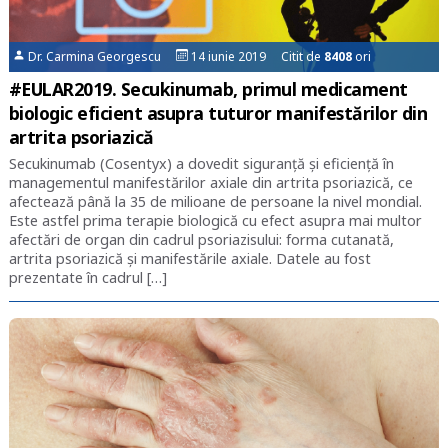
Dr. Carmina Georgescu
14 iunie 2019 Citit de
8408
ori
#EULAR2019. Secukinumab, primul medicament
biologic eficient asupra tuturor manifestărilor din
artrita psoriazică
Secukinumab (Cosentyx) a dovedit siguranță și eficiență în
managementul manifestărilor axiale din artrita psoriazică, ce
afectează până la 35 de milioane de persoane la nivel mondial.
Este astfel prima terapie biologică cu efect asupra mai multor
afectări de organ din cadrul psoriazisului: forma cutanată,
artrita psoriazică și manifestările axiale. Datele au fost
prezentate în cadrul […]