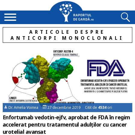
ARTICOLE DESPRE
ANTICORPI MONOCLONALI
Dr. Amelia Voinea
27 decembrie 2019 Citit de
4534
ori
Enfortumab vedotin-ejfv, aprobat de FDA în regim
accelerat pentru tratamentul adulților cu cancer
urotelial avansat