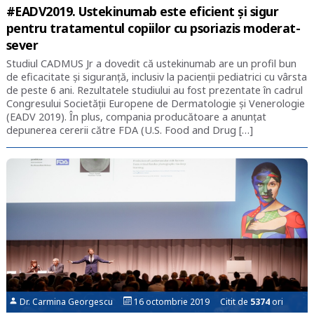
#EADV2019. Ustekinumab este eficient și sigur
pentru tratamentul copiilor cu psoriazis moderat-
sever
Studiul CADMUS Jr a dovedit că ustekinumab are un profil bun
de eficacitate și siguranță, inclusiv la pacienții pediatrici cu vârsta
de peste 6 ani. Rezultatele studiului au fost prezentate în cadrul
Congresului Societății Europene de Dermatologie și Venerologie
(EADV 2019). În plus, compania producătoare a anunțat
depunerea cererii către FDA (U.S. Food and Drug […]
Dr. Carmina Georgescu
16 octombrie 2019 Citit de
5374
ori