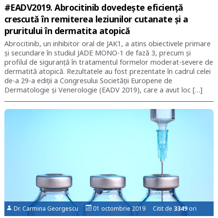
#EADV2019. Abrocitinib dovedește eficiență
crescută în remiterea leziunilor cutanate și a
pruritului în dermatita atopică
Abrocitinib, un inhibitor oral de JAK1, a atins obiectivele primare
și secundare în studiul JADE MONO-1 de fază 3, precum și
profilul de siguranță în tratamentul formelor moderat-severe de
dermatită atopică. Rezultatele au fost prezentate în cadrul celei
de-a 29-a ediții a Congresului Societății Europene de
Dermatologie și Venerologie (EADV 2019), care a avut loc […]
Dr. Carmina Georgescu
01 octombrie 2019 Citit de
3349
ori