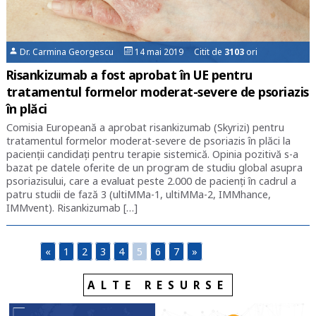
Dr. Carmina Georgescu
14 mai 2019 Citit de
3103
ori
Risankizumab a fost aprobat în UE pentru
tratamentul formelor moderat-severe de psoriazis
în plăci
Comisia Europeană a aprobat risankizumab (Skyrizi) pentru
tratamentul formelor moderat-severe de psoriazis în plăci la
pacienții candidați pentru terapie sistemică. Opinia pozitivă s-a
bazat pe datele oferite de un program de studiu global asupra
psoriazisului, care a evaluat peste 2.000 de pacienți în cadrul a
patru studii de fază 3 (ultiMMa-1, ultiMMa-2, IMMhance,
IMMvent). Risankizumab […]
«
1
2
3
4
5
6
7
»
ALTE RESURSE