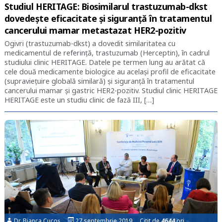
Studiul HERITAGE: Biosimilarul trastuzumab-dkst
dovedește eficacitate și siguranță în tratamentul
cancerului mamar metastazat HER2-pozitiv
Ogivri (trastuzumab-dkst) a dovedit similaritatea cu
medicamentul de referință, trastuzumab (Herceptin), în cadrul
studiului clinic HERITAGE. Datele pe termen lung au arătat că
cele două medicamente biologice au același profil de eficacitate
(supraviețuire globală similară) și siguranță în tratamentul
cancerului mamar și gastric HER2-pozitiv. Studiul clinic HERITAGE
HERITAGE este un studiu clinic de fază III, […]
Dr. Bianca Cucoș
27 septembrie 2019 Citit de
4644
ori