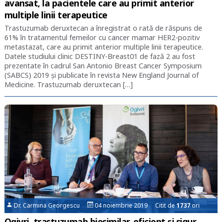
avansat, la pacientele care au primit anterior
multiple linii terapeutice
Trastuzumab deruxtecan a înregistrat o rată de răspuns de
61% în tratamentul femeilor cu cancer mamar HER2-pozitiv
metastazat, care au primit anterior multiple linii terapeutice.
Datele studiului clinic DESTINY-Breast01 de fază 2 au fost
prezentate în cadrul San Antonio Breast Cancer Symposium
(SABCS) 2019 și publicate în revista New England Journal of
Medicine. Trastuzumab deruxtecan […]
Dr. Carmina Georgescu
04 noiembrie 2019 Citit de
1737
ori
Ogivri, trastuzumab biosimilar, eficient și sigur