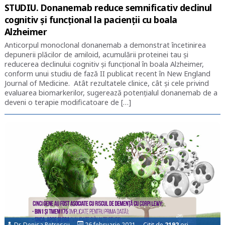
STUDIU. Donanemab reduce semnificativ declinul
cognitiv și funcțional la pacienții cu boala
Alzheimer
Anticorpul monoclonal donanemab a demonstrat încetinirea
depunerii plăcilor de amiloid, acumulării proteinei tau și
reducerea declinului cognitiv și funcțional în boala Alzheimer,
conform unui studiu de fază II publicat recent în New England
Journal of Medicine. Atât rezultatele clinice, cât și cele privind
evaluarea biomarkerilor, sugerează potențialul donanemab de a
deveni o terapie modificatoare de […]
Dr. Denisa Petrescu
26 februarie 2021 Citit de
2192
ori