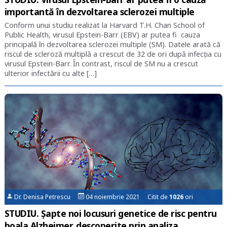
importantă în dezvoltarea sclerozei multiple
Conform unui studiu realizat la Harvard T.H. Chan School of
Public Health, virusul Epstein-Barr (EBV) ar putea fi cauza
principală în dezvoltarea sclerozei multiple (SM). Datele arată că
riscul de scleroză multiplă a crescut de 32 de ori după infecția cu
virusul Epstein-Barr. În contrast, riscul de SM nu a crescut
ulterior infectării cu alte […]
Dr. Denisa Petrescu
04 noiembrie 2021 Citit de
1026
ori
STUDIU. Șapte noi locusuri genetice de risc pentru
boala Alzheimer, descoperite prin analiza