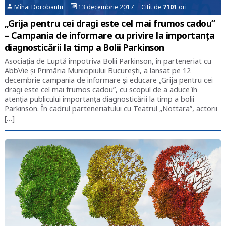
Mihai Dorobantu
13 decembrie 2017 Citit de
7101
ori
„Grija pentru cei dragi este cel mai frumos cadou”
– Campania de informare cu privire la importanța
diagnosticării la timp a Bolii Parkinson
Asociația de Luptă împotriva Bolii Parkinson, în parteneriat cu
AbbVie și Primăria Municipiului București, a lansat pe 12
decembrie campania de informare și educare „Grija pentru cei
dragi este cel mai frumos cadou”, cu scopul de a aduce în
atenția publicului importanța diagnosticării la timp a bolii
Parkinson. În cadrul parteneriatului cu Teatrul „Nottara”, actorii
[…]