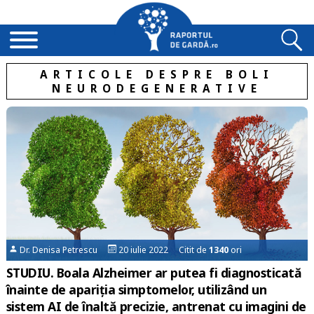
ARTICOLE DESPRE BOLI
NEURODEGENERATIVE
Dr. Denisa Petrescu
20 iulie 2022 Citit de
1340
ori
STUDIU. Boala Alzheimer ar putea fi diagnosticată
înainte de apariția simptomelor, utilizând un
sistem AI de înaltă precizie, antrenat cu imagini de