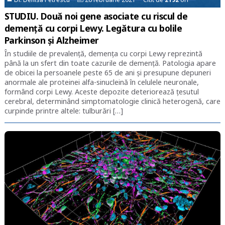
STUDIU. Două noi gene asociate cu riscul de
demență cu corpi Lewy. Legătura cu bolile
Parkinson și Alzheimer
În studiile de prevalență, demența cu corpi Lewy reprezintă
până la un sfert din toate cazurile de demență. Patologia apare
de obicei la persoanele peste 65 de ani și presupune depuneri
anormale ale proteinei alfa-sinucleină în celulele neuronale,
formând corpi Lewy. Aceste depozite deteriorează țesutul
cerebral, determinând simptomatologie clinică heterogenă, care
curpinde printre altele: tulburări […]