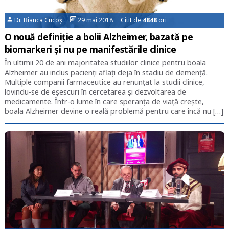
Dr. Bianca Cucoș
29 mai 2018 Citit de
4848
ori
O nouă definiție a bolii Alzheimer, bazată pe
biomarkeri și nu pe manifestările clinice
În ultimii 20 de ani majoritatea studiilor clinice pentru boala
Alzheimer au inclus pacienți aflați deja în stadiu de demență.
Multiple companii farmaceutice au renunțat la studii clinice,
lovindu-se de eșescuri în cercetarea și dezvoltarea de
medicamente. Într-o lume în care speranța de viață crește,
boala Alzheimer devine o reală problemă pentru care încă nu […]