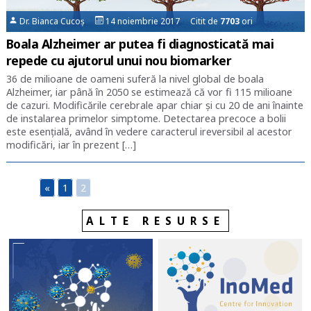
Dr. Bianca Cucoș
14 noiembrie 2017 Citit de
7703
ori
Boala Alzheimer ar putea fi diagnosticată mai
repede cu ajutorul unui nou biomarker
36 de milioane de oameni suferă la nivel global de boala
Alzheimer, iar până în 2050 se estimează că vor fi 115 milioane
de cazuri. Modificările cerebrale apar chiar și cu 20 de ani înainte
de instalarea primelor simptome. Detectarea precoce a bolii
este esențială, având în vedere caracterul ireversibil al acestor
modificări, iar în prezent […]
«
1
2
ALTE RESURSE