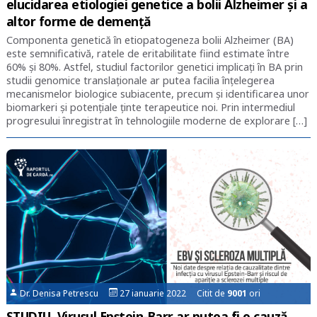
elucidarea etiologiei genetice a bolii Alzheimer și a
altor forme de demență
Componenta genetică în etiopatogeneza bolii Alzheimer (BA)
este semnificativă, ratele de eritabilitate fiind estimate între
60% și 80%. Astfel, studiul factorilor genetici implicați în BA prin
studii genomice translaționale ar putea facilia înțelegerea
mecanismelor biologice subiacente, precum și identificarea unor
biomarkeri și potențiale ținte terapeutice noi. Prin intermediul
progresului înregistrat în tehnologiile moderne de explorare […]
Dr. Denisa Petrescu
27 ianuarie 2022 Citit de
9001
ori
STUDIU. Virusul Epstein-Barr ar putea fi o cauză