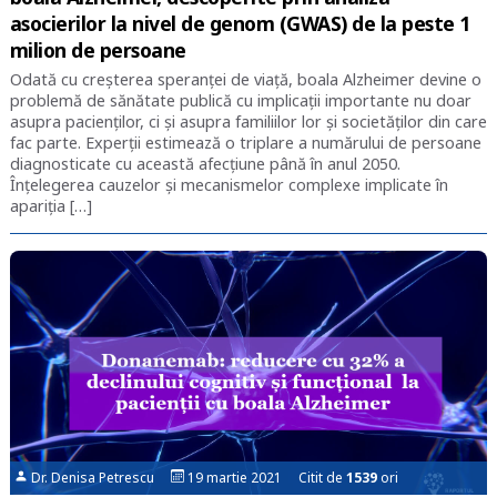
asocierilor la nivel de genom (GWAS) de la peste 1
milion de persoane
Odată cu creșterea speranței de viață, boala Alzheimer devine o
problemă de sănătate publică cu implicații importante nu doar
asupra pacienților, ci și asupra familiilor lor și societăților din care
fac parte. Experții estimează o triplare a numărului de persoane
diagnosticate cu această afecțiune până în anul 2050.
Înțelegerea cauzelor și mecanismelor complexe implicate în
apariția […]
Dr. Denisa Petrescu
19 martie 2021 Citit de
1539
ori