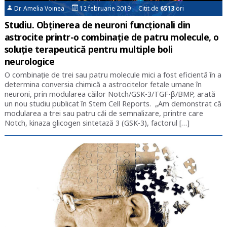
Dr. Amelia Voinea
12 februarie 2019 Citit de
6513
ori
Studiu. Obținerea de neuroni funcționali din
astrocite printr-o combinație de patru molecule, o
soluție terapeutică pentru multiple boli
neurologice
O combinație de trei sau patru molecule mici a fost eficientă în a
determina conversia chimică a astrocitelor fetale umane în
neuroni, prin modularea căilor Notch/GSK-3/TGF-β/BMP, arată
un nou studiu publicat în Stem Cell Reports. „Am demonstrat că
modularea a trei sau patru căi de semnalizare, printre care
Notch, kinaza glicogen sintetază 3 (GSK-3), factorul […]