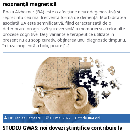
rezonanță magnetică
Boala Alzheimer (BA) este o afecțiune neurodegenerativă și
reprezintă cea mai frecventă formă de demență. Morbiditatea
asociată BA este semnificativă, fiind caracterizată de o
deteriorare progresivă și ireversibilă a memoriei și a celorlalte
procese cognitive. Deși variantele terapeutice utilizate în
prezent nu au scop curativ, obținerea unui diagnostic timpuriu,
în faza incipientă a bolii, poate […]
Dr. Denisa Petrescu
03 mai 2022 Citit de
864
ori
STUDIU GWAS: noi dovezi științifice contribuie la