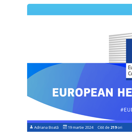
Adriana Boată
19 martie 2024 Citit de
219
ori