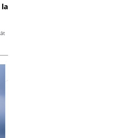
 la
cât