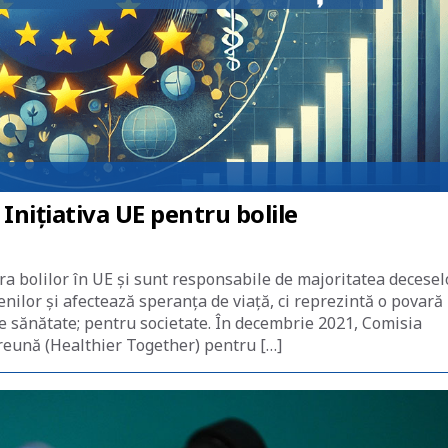
nițiativa UE pentru bolile
a bolilor în UE și sunt responsabile de majoritatea decesel
nilor și afectează speranța de viață, ci reprezintă o povară
de sănătate; pentru societate. În decembrie 2021, Comisia
reună (Healthier Together) pentru […]