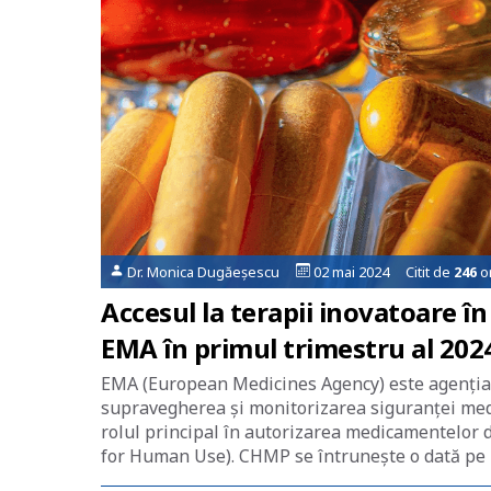
Dr. Monica Dugăeșescu
02 mai 2024 Citit de
246
or
Accesul la terapii inovatoare î
EMA în primul trimestru al 202
EMA (European Medicines Agency) este agenția 
supravegherea și monitorizarea siguranței medi
rolul principal în autorizarea medicamentelo
for Human Use). CHMP se întrunește o dată pe l