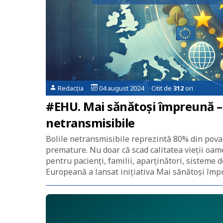
Redacția
04 august 2024 Citit de
312
ori
#EHU. Mai sănătoși împreună – I
netransmisibile
Bolile netransmisibile reprezintă 80% din povar
premature. Nu doar că scad calitatea vieții oame
pentru pacienți, familii, aparținători, sisteme 
Europeană a lansat inițiativa Mai sănătoși împ