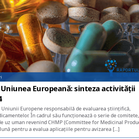
i
n Uniunea Europeană: sinteza activității
4
Uniunii Europene responsabilă de evaluarea științifică,
camentelor. În cadrul său funcționează o serie de comitete,
r de uz uman revenind CHMP (Committee for Medicinal Produ
ună pentru a evalua aplicațiile pentru avizarea […]