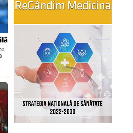
ilă
pa
ă