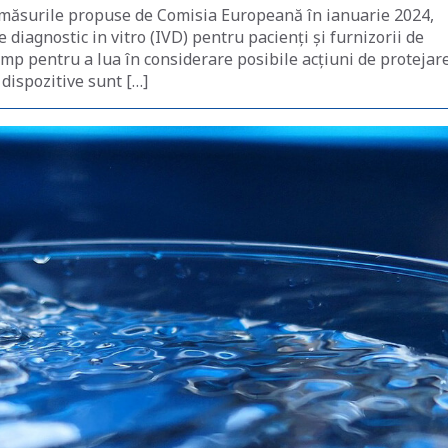
 măsurile propuse de Comisia Europeană în ianuarie 2024,
 diagnostic in vitro (IVD) pentru pacienți și furnizorii de
mp pentru a lua în considerare posibile acțiuni de protejar
 dispozitive sunt […]