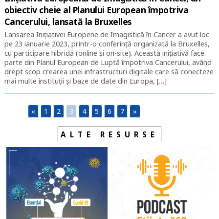
obiectiv cheie al Planului European împotriva
Cancerului, lansată la Bruxelles
Lansarea Inițiativei Europene de Imagistică în Cancer a avut loc
pe 23 ianuarie 2023, printr-o conferință organizată la Bruxelles,
cu participare hibridă (online și on-site). Această inițiativă face
parte din Planul European de Luptă împotriva Cancerului, având
drept scop crearea unei infrastructuri digitale care să conecteze
mai multe instituții și baze de date din Europa, […]
«
1
2
3
4
5
6
7
»
ALTE RESURSE