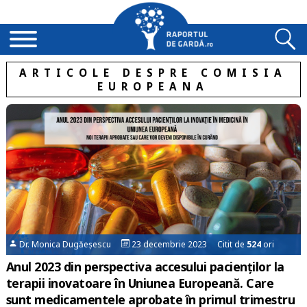
ARTICOLE DESPRE COMISIA
EUROPEANA
Dr. Monica Dugăeșescu
23 decembrie 2023 Citit de
524
ori
Anul 2023 din perspectiva accesului pacienţilor la
terapii inovatoare în Uniunea Europeană. Care
sunt medicamentele aprobate în primul trimestru