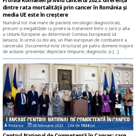
dintre rata mortalității prin cancer în România și
media UE este în creștere
Numărul tot mai mare de pacienți oncologici diagnosticați,
precum și inegalitățile cu privire la tratament între o țară și alta
a Uniunii Europene au determinat Comisia Europeană să
lanseze, în urmă cu doi ani, un Plan european de combatere a
cancerului. Documentul este structurat pe patru domenii majore
de acțiune: prevenție; depistare timpurie; diagnostic și […]
Redacția
08 februarie 2023 Citit de
1024
ori
Centrul Național de Competență în Cancer: care