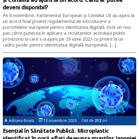
deveni disponibil?
Pe 8 noiembrie, Parlamentul European și Consiliul UE au ajuns la
un acord final privind regulamentul de introducere a
portofelelor europene pentru identitatea digitală. Este un nou
pas către punerea în aplicare a rezultatelor acordului politic
provizoriu la care s-a ajuns pe 29 iunie 2023 cu privire la un
cadru juridic pentru identitatea digitală europeană, […]
Adriana Boată
13 noiembrie 2023 Citit de
212
ori
Esențial în Sănătate Publică. Microplastic
identificat în norii aflați deasupra munților Japoniei