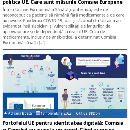
politica UE. Care sunt măsurile Comisiei Europene
Într-o Uniune Europeană a Sănătății puternică, este de
neconceput ca pacienții să rămână fără medicamentele de care
au nevoie. Pandemia COVID-19, dar și războiul din Ucraina au
evidențiat însă slăbiciuni și vulnerabilități ale lanțurilor de
aprovizionare și de dependență la nivelul UE. Criza de
medicamente, inclusiv de antibiotice, a determinat Comisia
Europeană să ia în […]
Adriana Boată
13 noiembrie 2023 Citit de
382
ori
Portofelul UE pentru identitatea digitală: Comisia
și Consiliul au ajuns la un acord. Când ar putea