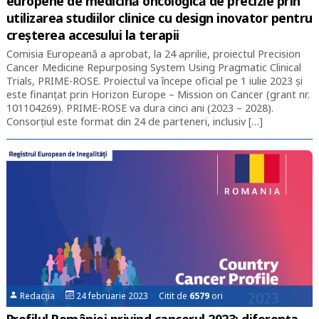
europene de medicină oncologică de precizie prin
utilizarea studiilor clinice cu design inovator pentru
creșterea accesului la terapii
Comisia Europeană a aprobat, la 24 aprilie, proiectul Precision
Cancer Medicine Repurposing System Using Pragmatic Clinical
Trials, PRIME-ROSE. Proiectul va începe oficial pe 1 iulie 2023 și
este finanțat prin Horizon Europe – Mission on Cancer (grant nr.
101104269). PRIME-ROSE va dura cinci ani (2023 – 2028).
Consorțiul este format din 24 de parteneri, inclusiv […]
Redacția
24 februarie 2023 Citit de
6579
ori
Profilul României privind cancerul 2023: diferența