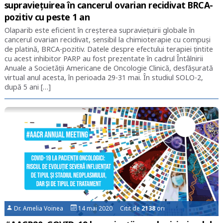
supraviețuirea în cancerul ovarian recidivat BRCA-
pozitiv cu peste 1 an
Olaparib este eficient în creșterea supraviețuirii globale în
cancerul ovarian recidivat, sensibil la chimioterapie cu compuși
de platină, BRCA-pozitiv. Datele despre efectului terapiei țintite
cu acest inhibitor PARP au fost prezentate în cadrul Întâlnirii
Anuale a Societății Americane de Oncologie Clinică, desfășurată
virtual anul acesta, în perioada 29-31 mai. În studiul SOLO-2,
după 5 ani […]
Dr. Amelia Voinea
14 mai 2020 Citit de
2138
ori