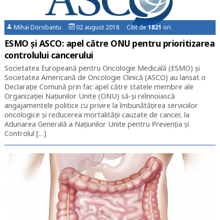
Mihai Dorobantu
02 august 2018 Citit de
1821
ori
ESMO și ASCO: apel către ONU pentru prioritizarea
controlului cancerului
Societatea Europeană pentru Oncologie Medicală (ESMO) și
Societatea Americană de Oncologie Clinică (ASCO) au lansat o
Declarație Comună prin fac apel către statele membre ale
Organizației Națiunilor Unite (ONU) să-și reînnoiască
angajamentele politice cu privire la îmbunătățirea serviciilor
oncologice și reducerea mortalității cauzate de cancer, la
Adunarea Generală a Națiunilor Unite pentru Prevenția și
Controlul […]