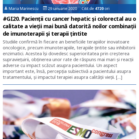
Maria Marinescu
29 ianuarie 2020 Citit de
4720
ori
#GI20. Pacienții cu cancer hepatic și colorectal au o
calitate a vieții mai bună datorită noilor combinații
de imunoterapii și terapii țintite
Studiile confirmă în fiecare an beneficiile terapiilor inovatoare
oncologice, precum imunoterapiile, terapiile țintite sau inhibitorii
enzimatici. Acestea își dovedesc superioritatea prin creșterea
supraviețuirii, obținerea unor rate de răspuns mai mari și reacții
adverse cu impact scăzut asupra pacientului. Un aspect
important este, însă, percepția subiectivă a pacientului asupra
tratamentului, și impactul terapiei asupra calității vieții. […]