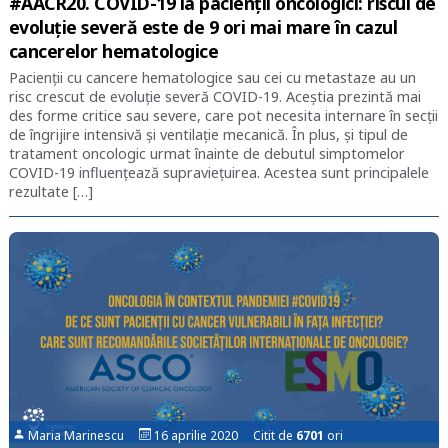
#AACR20. COVID-19 la pacienții oncologici: riscul de
evoluție severă este de 9 ori mai mare în cazul
cancerelor hematologice
Pacienții cu cancere hematologice sau cei cu metastaze au un
risc crescut de evoluție severă COVID-19. Aceștia prezintă mai
des forme critice sau severe, care pot necesita internare în secții
de îngrijire intensivă și ventilație mecanică. În plus, și tipul de
tratament oncologic urmat înainte de debutul simptomelor
COVID-19 influențează supraviețuirea. Acestea sunt principalele
rezultate […]
Maria Marinescu
16 aprilie 2020 Citit de
6701
ori