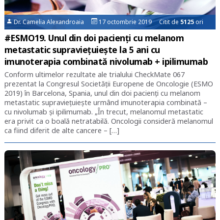
Dr. Camelia Alexandroaia
17 octombrie 2019 Citit de
5125
ori
#ESMO19. Unul din doi pacienţi cu melanom
metastatic supraviețuiește la 5 ani cu
imunoterapia combinată nivolumab + ipilimumab
Conform ultimelor rezultate ale trialului CheckMate 067
prezentat la Congresul Societății Europene de Oncologie (ESMO
2019) în Barcelona, Spania, unul din doi pacienţi cu melanom
metastatic supravieţuieşte urmând imunoterapia combinată –
cu nivolumab şi ipilimumab. „În trecut, melanomul metastatic
era privit ca o boală netratabilă. Oncologii consideră melanomul
ca fiind diferit de alte cancere – […]