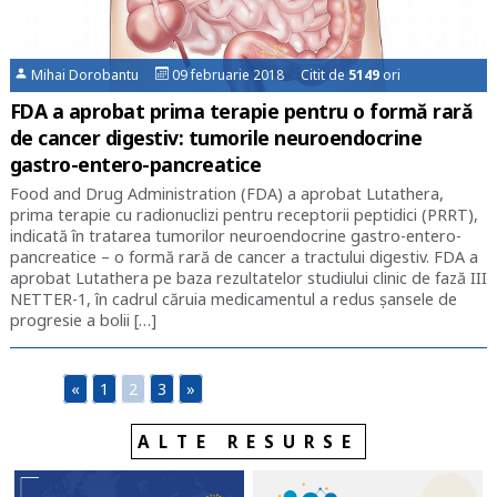
Mihai Dorobantu
09 februarie 2018 Citit de
5149
ori
FDA a aprobat prima terapie pentru o formă rară
de cancer digestiv: tumorile neuroendocrine
gastro-entero-pancreatice
Food and Drug Administration (FDA) a aprobat Lutathera,
prima terapie cu radionuclizi pentru receptorii peptidici (PRRT),
indicată în tratarea tumorilor neuroendocrine gastro-entero-
pancreatice – o formă rară de cancer a tractului digestiv. FDA a
aprobat Lutathera pe baza rezultatelor studiului clinic de fază III
NETTER-1, în cadrul căruia medicamentul a redus șansele de
progresie a bolii […]
«
1
2
3
»
ALTE RESURSE