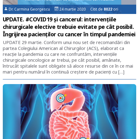
Dr. Carmina Georgescu
24 martie 2020 Citit de
8022
ori
UPDATE. #COVID19 și cancerul: intervențiile
chirurgicale elective trebuie evitate pe cât posibil.
Îngrijirea pacienților cu cancer în timpul pandemiei
UPDATE 29 martie. Conform unui nou set de recomandări din
partea Colegiului American al Chirurgilor (ACS), elaborat ca
reacție la pandemia cu care ne confruntăm, intervențiile
chirurgicale oncologice ar trebui, pe cât posibil, amânate,
întrucât spitalele sunt obligate să aloce resurse din ce în ce mai
mari pentru numărul în continuă creștere de pacienți cu […]