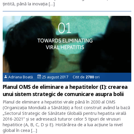
țintită, până la inovația […]
Adriana Boată
25 august 2017 Citit de
2780
ori
Planul OMS de eliminare a hepatitelor (I): crearea
unui sistem strategic de comunicare asupra bolii
Planul de eliminare a hepatitei virale până în 2030 al OMS
(Organizația Mondială a Sănătății) a fost construit având la bază
„Sectorul Strategic de Sănătate Globală pentru hepatita virală
2016-2021” și se adresează tuturor celor 5 tipuri de virusuri
hepatitice (A, B, C, D și E). Hotărârea de a lua acțiune la nivel
global în ceea […]