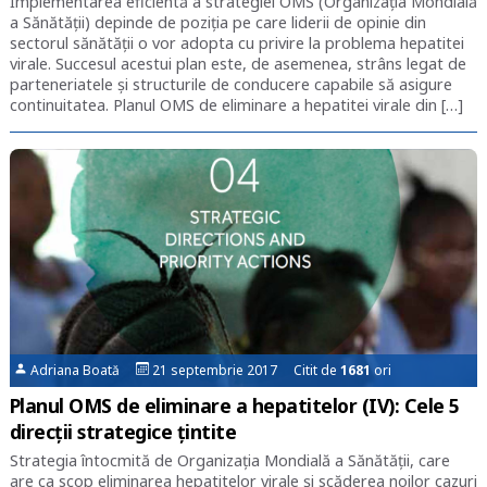
Implementarea eficientă a strategiei OMS (Organizația Mondială
a Sănătății) depinde de poziția pe care liderii de opinie din
sectorul sănătății o vor adopta cu privire la problema hepatitei
virale. Succesul acestui plan este, de asemenea, strâns legat de
parteneriatele și structurile de conducere capabile să asigure
continuitatea. Planul OMS de eliminare a hepatitei virale din […]
Adriana Boată
21 septembrie 2017 Citit de
1681
ori
Planul OMS de eliminare a hepatitelor (IV): Cele 5
direcții strategice țintite
Strategia întocmită de Organizația Mondială a Sănătății, care
are ca scop eliminarea hepatitelor virale și scăderea noilor cazuri