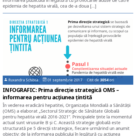
informarea publicului în legătură cu provocările aduse de către
epidemia de hepatita virală, cea de-a doua […]
Ruxandra Schitea
01 septembrie 2017 Citit de
3054
ori
INFOGRAFIC: Prima direcție strategică OMS –
informarea pentru acțiunea țintită
În vederea eradicării hepatitei, Organizația Mondială a Sănătății
(OMS) a elaborat „Sectorul Strategic de Sănătate Globală
pentru hepatita virală 2016-2021”. Principalele ținte la momentul
actual sunt virusurile B și C. Această strategie globală este
structurată pe 5 direcții strategice, fiecare urmărind un anumit
obiectiv: de la informarea publicului în legătură cu acțiunea