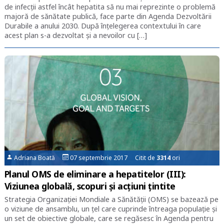
de infecții astfel încât hepatita să nu mai reprezinte o problemă
majoră de sănătate publică, face parte din Agenda Dezvoltării
Durabile a anului 2030. După înțelegerea contextului în care
acest plan s-a dezvoltat și a nevoilor cu […]
Adriana Boată
07 septembrie 2017 Citit de
3314
ori
Planul OMS de eliminare a hepatitelor (III):
Viziunea globală, scopuri și acțiuni țintite
Strategia Organizației Mondiale a Sănătății (OMS) se bazează pe
o viziune de ansamblu, un țel care cuprinde întreaga populație și
un set de obiective globale, care se regăsesc în Agenda pentru