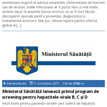
amenințare majoră la adresa umanitătii. Determinate de bacterii
sau de virusuri, bolile infecțioase ar fi putut face și mai multe
victime dacă, la anumite borne istorice, nu ar fi fost făcute
descoperiri epocale pentru prevenția, diagnosticul și
tratamentul acestora. Mai jos, câteva repere pentru efortul
global al […]
Adriana Boată
11 octombrie 2017 Citit de
5702
ori
Ministerul Sănătății lansează primul program de
screening pentru hepatitele virale B, C și D
Vești bune pentru pacienții români care suferă de hepatită.