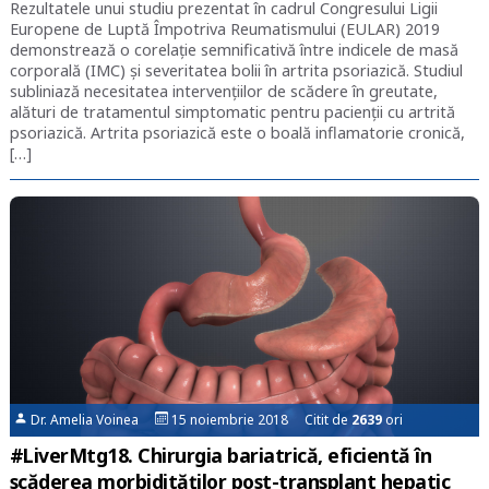
Rezultatele unui studiu prezentat în cadrul Congresului Ligii
Europene de Luptă Împotriva Reumatismului (EULAR) 2019
demonstrează o corelație semnificativă între indicele de masă
corporală (IMC) și severitatea bolii în artrita psoriazică. Studiul
subliniază necesitatea intervențiilor de scădere în greutate,
alături de tratamentul simptomatic pentru pacienții cu artrită
psoriazică. Artrita psoriazică este o boală inflamatorie cronică,
[…]
Dr. Amelia Voinea
15 noiembrie 2018 Citit de
2639
ori
#LiverMtg18. Chirurgia bariatrică, eficientă în
scăderea morbidităților post-transplant hepatic