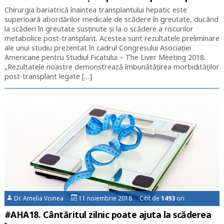
Chirurgia bariatrică înaintea transplantului hepatic este
superioară abordărilor medicale de scădere în greutate, ducând
la scăderi în greutate susținute și la o scădere a riscurilor
metabolice post-transplant. Acestea sunt rezultatele preliminare
ale unui studiu prezentat în cadrul Congresului Asociației
Americane pentru Studiul Ficatului – The Liver Meeting 2018.
„Rezultatele noastre demonstrează îmbunătățirea morbidităților
post-transplant legate […]
Dr. Amelia Voinea
11 noiembrie 2018 Citit de
1493
ori
#AHA18. Cântăritul zilnic poate ajuta la scăderea