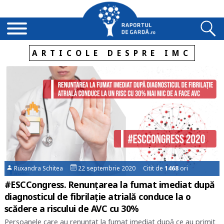
ARTICOLE DESPRE IMC
Ruxandra Schitea
22 septembrie 2020 Citit de
1468
ori
#ESCCongress. Renunțarea la fumat imediat după
diagnosticul de fibrilație atrială conduce la o
scădere a riscului de AVC cu 30%
Persoanele care au renunțat la fumat imediat după ce au primit