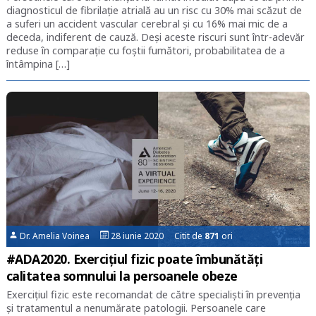
diagnosticul de fibrilație atrială au un risc cu 30% mai scăzut de
a suferi un accident vascular cerebral și cu 16% mai mic de a
deceda, indiferent de cauză. Deși aceste riscuri sunt într-adevăr
reduse în comparație cu foștii fumători, probabilitatea de a
întâmpina […]
Dr. Amelia Voinea
28 iunie 2020 Citit de
871
ori
#ADA2020. Exercițiul fizic poate îmbunătăți
calitatea somnului la persoanele obeze
Exercițiul fizic este recomandat de către specialiști în prevenția
și tratamentul a nenumărate patologii. Persoanele care