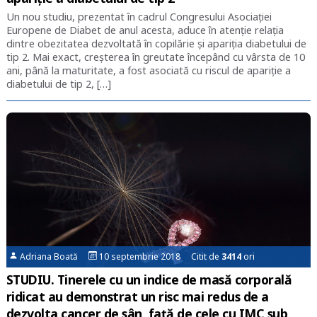
Un nou studiu, prezentat în cadrul Congresului Asociației
Europene de Diabet de anul acesta, aduce în atenție relația
dintre obezitatea dezvoltată în copilărie și apariția diabetului de
tip 2. Mai exact, creșterea în greutate începând cu vârsta de 10
ani, până la maturitate, a fost asociată cu riscul de apariție a
diabetului de tip 2, […]
Adriana Boată
10 septembrie 2018 Citit de
3414
ori
STUDIU. Tinerele cu un indice de masă corporală
ridicat au demonstrat un risc mai redus de a
dezvolta cancer de sân, față de cele cu IMC sub