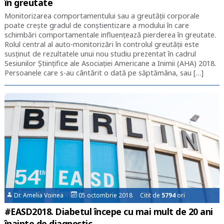
în greutate
Monitorizarea comportamentului sau a greutății corporale
poate crește gradul de conștientizare a modului în care
schimbări comportamentale influențează pierderea în greutate.
Rolul central al auto-monitorizări în controlul greutății este
susținut de rezultatele unui nou studiu prezentat în cadrul
Sesiunilor Științifice ale Asociației Americane a Inimii (AHA) 2018.
Persoanele care s-au cântărit o dată pe săptămâna, sau […]
Dr. Amelia Voinea
05 octombrie 2018 Citit de
5794
ori
#EASD2018. Diabetul începe cu mai mult de 20 ani
înainte de diagnostic