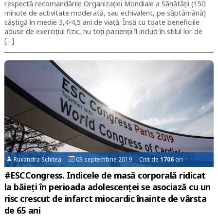
respectă recomandările Organizației Mondiale a Sănătății (150
minute de activitate moderată, sau echivalent, pe săptămână)
câștigă în medie 3,4-4,5 ani de viață. Însă cu toate beneficiile
aduse de exercițiul fizic, nu toți pacienții îl includ în stilul lor de
[…]
Ruxandra Schitea
03 septembrie 2019 Citit de
1706
ori
#ESCCongress. Indicele de masă corporală ridicat
la băieți în perioada adolescenței se asociază cu un
risc crescut de infarct miocardic înainte de vârsta
de 65 ani