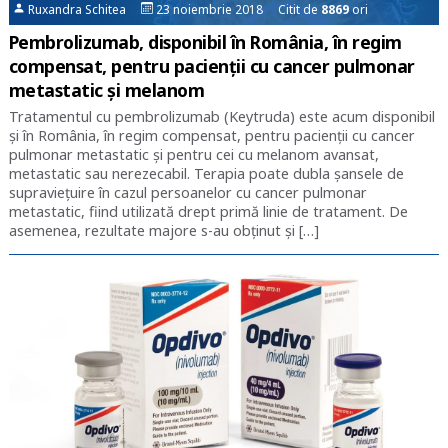
Ruxandra Schitea
23 noiembrie 2018 Citit de
8869
ori
Pembrolizumab, disponibil în România, în regim
compensat, pentru pacienții cu cancer pulmonar
metastatic și melanom
Tratamentul cu pembrolizumab (Keytruda) este acum disponibil
și în România, în regim compensat, pentru pacienții cu cancer
pulmonar metastatic și pentru cei cu melanom avansat,
metastatic sau nerezecabil. Terapia poate dubla șansele de
supraviețuire în cazul persoanelor cu cancer pulmonar
metastatic, fiind utilizată drept primă linie de tratament. De
asemenea, rezultate majore s-au obținut și […]