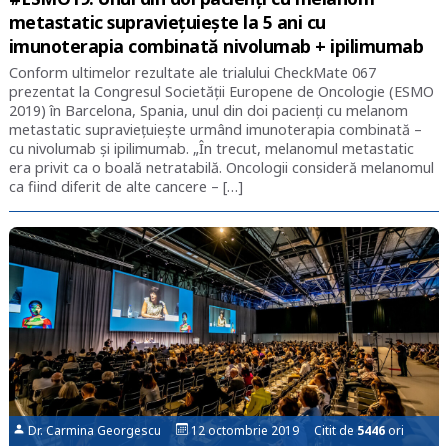
metastatic supraviețuiește la 5 ani cu
imunoterapia combinată nivolumab + ipilimumab
Conform ultimelor rezultate ale trialului CheckMate 067
prezentat la Congresul Societății Europene de Oncologie (ESMO
2019) în Barcelona, Spania, unul din doi pacienţi cu melanom
metastatic supravieţuieşte urmând imunoterapia combinată –
cu nivolumab şi ipilimumab. „În trecut, melanomul metastatic
era privit ca o boală netratabilă. Oncologii consideră melanomul
ca fiind diferit de alte cancere – […]
Dr. Carmina Georgescu
12 octombrie 2019 Citit de
5446
ori