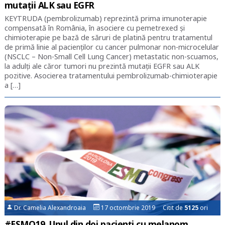
mutații ALK sau EGFR
KEYTRUDA (pembrolizumab) reprezintă prima imunoterapie
compensată în România, în asociere cu pemetrexed și
chimioterapie pe bază de săruri de platină pentru tratamentul
de primă linie al pacienților cu cancer pulmonar non-microcelular
(NSCLC – Non-Small Cell Lung Cancer) metastatic non-scuamos,
la adulţi ale căror tumori nu prezintă mutații EGFR sau ALK
pozitive. Asocierea tratamentului pembrolizumab-chimioterapie
a […]
Dr. Camelia Alexandroaia
17 octombrie 2019 Citit de
5125
ori
#ESMO19. Unul din doi pacienţi cu melanom