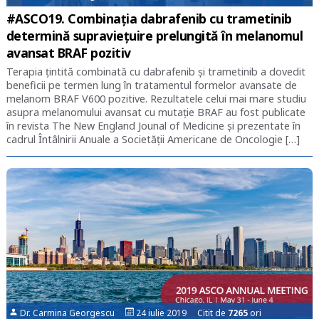
#ASCO19. Combinația dabrafenib cu trametinib
determină supraviețuire prelungită în melanomul
avansat BRAF pozitiv
Terapia țintită combinată cu dabrafenib și trametinib a dovedit
beneficii pe termen lung în tratamentul formelor avansate de
melanom BRAF V600 pozitive. Rezultatele celui mai mare studiu
asupra melanomului avansat cu mutație BRAF au fost publicate
în revista The New England Jounal of Medicine și prezentate în
cadrul Întâlnirii Anuale a Societății Americane de Oncologie […]
Dr. Carmina Georgescu
24 iulie 2019 Citit de
7265
ori