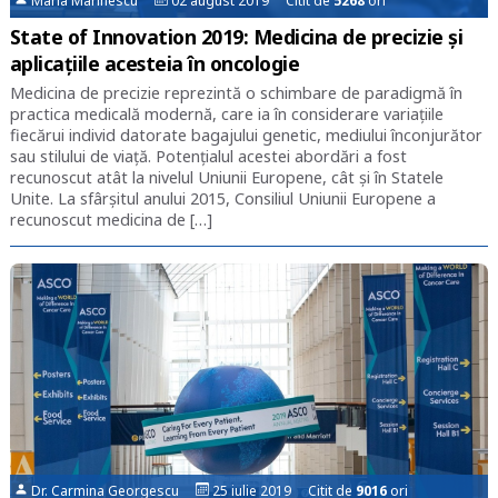
Maria Marinescu
02 august 2019 Citit de
5268
ori
State of Innovation 2019: Medicina de precizie și
aplicațiile acesteia în oncologie
Medicina de precizie reprezintă o schimbare de paradigmă în
practica medicală modernă, care ia în considerare variațiile
fiecărui individ datorate bagajului genetic, mediului înconjurător
sau stilului de viață. Potențialul acestei abordări a fost
recunoscut atât la nivelul Uniunii Europene, cât și în Statele
Unite. La sfârșitul anului 2015, Consiliul Uniunii Europene a
recunoscut medicina de […]
Dr. Carmina Georgescu
25 iulie 2019 Citit de
9016
ori