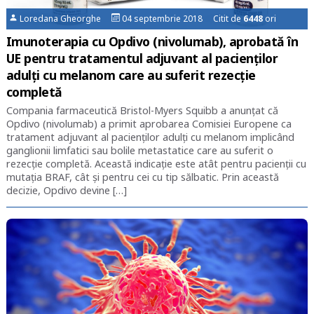
Loredana Gheorghe
04 septembrie 2018 Citit de
6448
ori
Imunoterapia cu Opdivo (nivolumab), aprobată în
UE pentru tratamentul adjuvant al pacienților
adulți cu melanom care au suferit rezecție
completă
Compania farmaceutică Bristol-Myers Squibb a anunțat că
Opdivo (nivolumab) a primit aprobarea Comisiei Europene ca
tratament adjuvant al pacienților adulți cu melanom implicând
ganglionii limfatici sau bolile metastatice care au suferit o
rezecție completă. Această indicație este atât pentru pacienții cu
mutația BRAF, cât și pentru cei cu tip sălbatic. Prin această
decizie, Opdivo devine […]