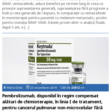
BRAF, vemurafenib, aduce beneficii pe termen lung în ceea ce
privește supraviețuirea generală, supraviețuirea fără progresie a
bolii și rata generală de răspuns, în comparație cu vemurafenib
în monoterapie pentru pacienții cu melanom metastatic, pozitiv
pentru mutația BRAF V600. Datele provin dintr-o analiză finală,
după 5 ani, a […]
Maria Dida
23 octombrie 2019 Citit de
23612
ori
Pembrolizumab, disponibil în regim compensat
alături de chimioterapie, în linia I de tratament,
pentru cancerul pulmonar non-microcelular fără