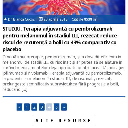
Dr. Bianca Cucoș
20 aprilie 2018 Citit de
8538
ori
STUDIU. Terapia adjuvantă cu pembrolizumab
pentru melanomul în stadiul III, rezecat reduce
riscul de recurență a bolii cu 43% comparativ cu
placebo
O nouă imunoterapie, pembrolizumab, și-a dovedit eficiența în
melanomul de stadiu III, cu risc înalt și ar putea să se alăture în
curând medicamentelor deja aprobate pentru această indicație:
ipilimumab și nivolumab. Terapia adjuvantă cu pembrolizumab,
la pacienții cu melanom în stadiul III, de risc înalt, rezecat,
prelungește semnificativ supraviețuirea fără progresie a bolii,
reducând […]
«
1
2
3
4
5
»
ALTE RESURSE