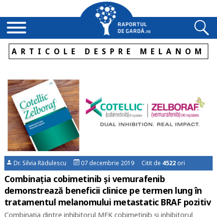
ARTICOLE DESPRE MELANOM
Dr. Silvia Rădulescu
07 decembrie 2019 Citit de
4522
ori
Combinația cobimetinib și vemurafenib
demonstrează beneficii clinice pe termen lung în
tratamentul melanomului metastatic BRAF pozitiv
Combinația dintre inhibitorul MEK cobimetinib și inhibitorul