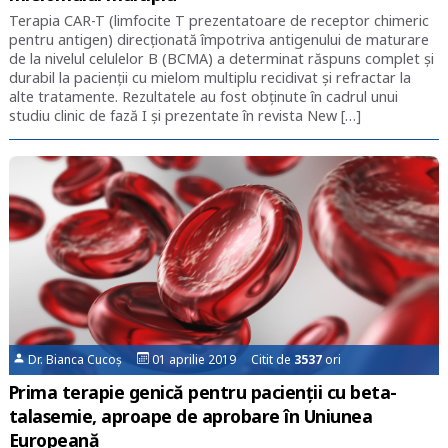
Terapia CAR-T (limfocite T prezentatoare de receptor chimeric
pentru antigen) direcționată împotriva antigenului de maturare
de la nivelul celulelor B (BCMA) a determinat răspuns complet și
durabil la pacienții cu mielom multiplu recidivat și refractar la
alte tratamente. Rezultatele au fost obținute în cadrul unui
studiu clinic de fază I și prezentate în revista New […]
Dr. Bianca Cucoș
01 aprilie 2019 Citit de
3537
ori
Prima terapie genică pentru pacienții cu beta-
talasemie, aproape de aprobare în Uniunea
Europeană