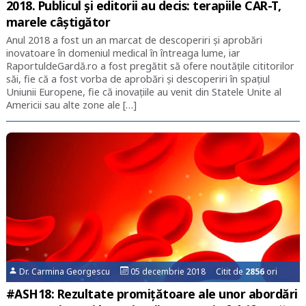
2018. Publicul și editorii au decis: terapiile CAR-T,
marele câștigător
Anul 2018 a fost un an marcat de descoperiri și aprobări
inovatoare în domeniul medical în întreaga lume, iar
RaportuldeGardă.ro a fost pregătit să ofere noutățile cititorilor
săi, fie că a fost vorba de aprobări și descoperiri în spațiul
Uniunii Europene, fie că inovațiile au venit din Statele Unite al
Americii sau alte zone ale […]
Dr. Carmina Georgescu
05 decembrie 2018 Citit de
2856
ori
#ASH18: Rezultate promițătoare ale unor abordări