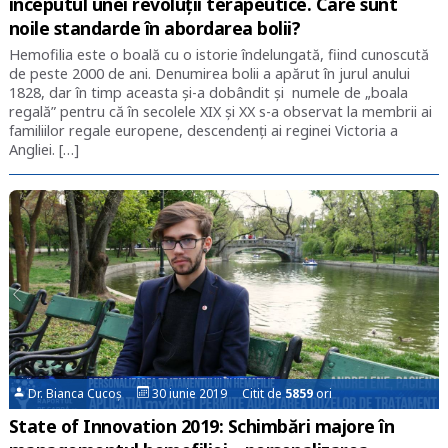
începutul unei revoluții terapeutice. Care sunt
noile standarde în abordarea bolii?
Hemofilia este o boală cu o istorie îndelungată, fiind cunoscută
de peste 2000 de ani. Denumirea bolii a apărut în jurul anului
1828, dar în timp aceasta și-a dobândit și numele de „boala
regală” pentru că în secolele XIX și XX s-a observat la membrii ai
familiilor regale europene, descendenți ai reginei Victoria a
Angliei. […]
Dr. Bianca Cucoș
30 iunie 2019 Citit de
5859
ori
State of Innovation 2019: Schimbări majore în