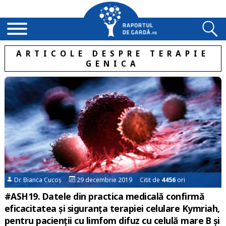
ARTICOLE DESPRE TERAPIE
GENICA
Dr. Bianca Cucoș
29 decembrie 2019 Citit de
4456
ori
#ASH19. Datele din practica medicală confirmă
eficacitatea și siguranța terapiei celulare Kymriah,
pentru pacienții cu limfom difuz cu celulă mare B și