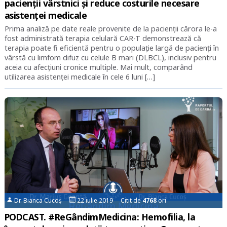
pacienții vârstnici și reduce costurile necesare
asistenței medicale
Prima analiză pe date reale provenite de la pacienții cărora le-a
fost administrată terapia celulară CAR-T demonstrează că
terapia poate fi eficientă pentru o populație largă de pacienți în
vârstă cu limfom difuz cu celule B mari (DLBCL), inclusiv pentru
aceia cu afecțiuni cronice multiple. Mai mult, comparând
utilizarea asistenței medicale în cele 6 luni […]
Dr. Bianca Cucoș
22 iulie 2019 Citit de
4768
ori
PODCAST. #ReGândimMedicina: Hemofilia, la