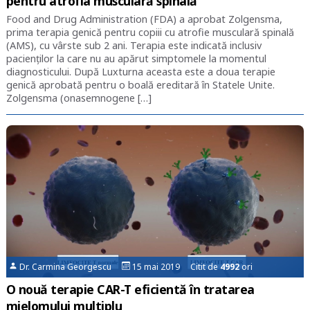
pentru atrofia musculară spinală
Food and Drug Administration (FDA) a aprobat Zolgensma,
prima terapia genică pentru copiii cu atrofie musculară spinală
(AMS), cu vârste sub 2 ani. Terapia este indicată inclusiv
pacienților la care nu au apărut simptomele la momentul
diagnosticului. După Luxturna aceasta este a doua terapie
genică aprobată pentru o boală ereditară în Statele Unite.
Zolgensma (onasemnogene […]
Dr. Carmina Georgescu
15 mai 2019 Citit de
4992
ori
O nouă terapie CAR-T eficientă în tratarea
mielomului multiplu