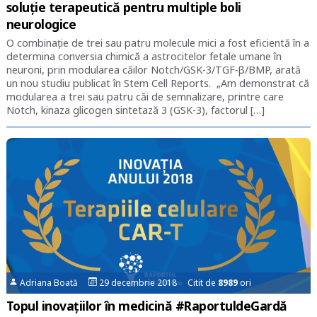
soluție terapeutică pentru multiple boli
neurologice
O combinație de trei sau patru molecule mici a fost eficientă în a
determina conversia chimică a astrocitelor fetale umane în
neuroni, prin modularea căilor Notch/GSK-3/TGF-β/BMP, arată
un nou studiu publicat în Stem Cell Reports. „Am demonstrat că
modularea a trei sau patru căi de semnalizare, printre care
Notch, kinaza glicogen sintetază 3 (GSK-3), factorul […]
Adriana Boată
29 decembrie 2018 Citit de
8989
ori
Topul inovațiilor în medicină #RaportuldeGardă