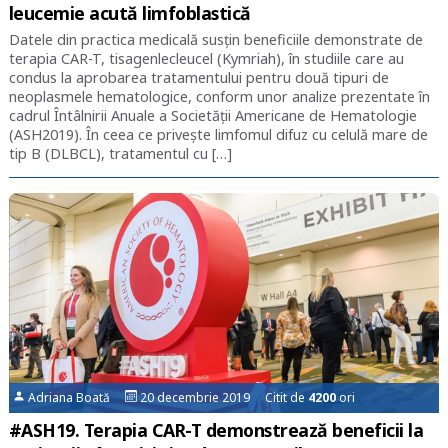
leucemie acută limfoblastică
Datele din practica medicală susțin beneficiile demonstrate de
terapia CAR-T, tisagenlecleucel (Kymriah), în studiile care au
condus la aprobarea tratamentului pentru două tipuri de
neoplasmele hematologice, conform unor analize prezentate în
cadrul Întâlnirii Anuale a Societății Americane de Hematologie
(ASH2019). În ceea ce privește limfomul difuz cu celulă mare de
tip B (DLBCL), tratamentul cu […]
Adriana Boată
20 decembrie 2019 Citit de
4200
ori
#ASH19. Terapia CAR-T demonstrează beneficii la