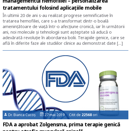
managementul hemofiliei – personalizarea
tratamentului folosind aplicațiile mobile
În ultimii 20 de ani s-au realizat progrese semnificative în
tratarea hemofiliei, care s-a transformat dintr-o boală
amenințătoare de viață într-o afecțiune cronică, iar în următorii
ani, noi molecule și tehnologii sunt așteptate să aducă o
adevărată revoluție în abordarea bolii. Terapiile genice, care se
află în diferite faze ale studiilor clinice au demonstrat date […]
Dr. Bianca Cucoș
27 mai 2019 Citit de
22568
ori
FDA a aprobat Zolgensma, prima terapie genică