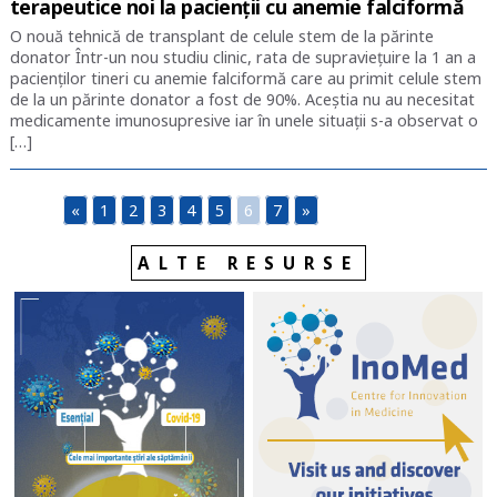
terapeutice noi la pacienții cu anemie falciformă
O nouă tehnică de transplant de celule stem de la părinte
donator Într-un nou studiu clinic, rata de supraviețuire la 1 an a
pacienților tineri cu anemie falciformă care au primit celule stem
de la un părinte donator a fost de 90%. Aceștia nu au necesitat
medicamente imunosupresive iar în unele situații s-a observat o
[…]
«
1
2
3
4
5
6
7
»
ALTE RESURSE