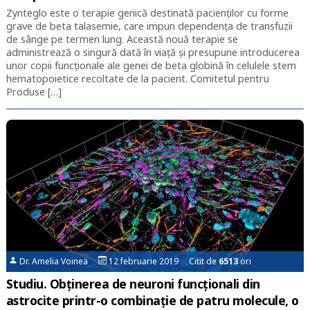
Zynteglo este o terapie genică destinată pacienților cu forme
grave de beta talasemie, care impun dependența de transfuzii
de sânge pe termen lung. Această nouă terapie se
administrează o singură dată în viață și presupune introducerea
unor copii funcționale ale genei de beta globină în celulele stem
hematopoietice recoltate de la pacient. Comitetul pentru
Produse […]
Dr. Amelia Voinea
12 februarie 2019 Citit de
6513
ori
Studiu. Obținerea de neuroni funcționali din
astrocite printr-o combinație de patru molecule, o