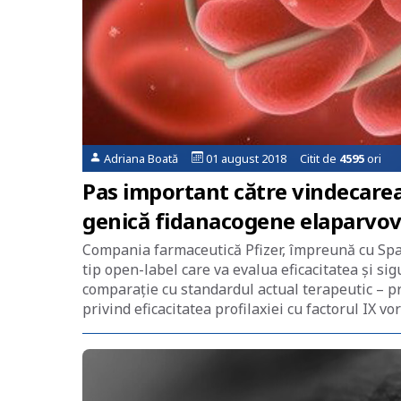
Adriana Boată
01 august 2018 Citit de
4595
ori
Pas important către vindecarea 
genică fidanacogene elaparvovec
Compania farmaceutică Pfizer, împreună cu Spa
tip open-label care va evalua eficacitatea și s
comparație cu standardul actual terapeutic – pro
privind eficacitatea profilaxiei cu factorul IX vo