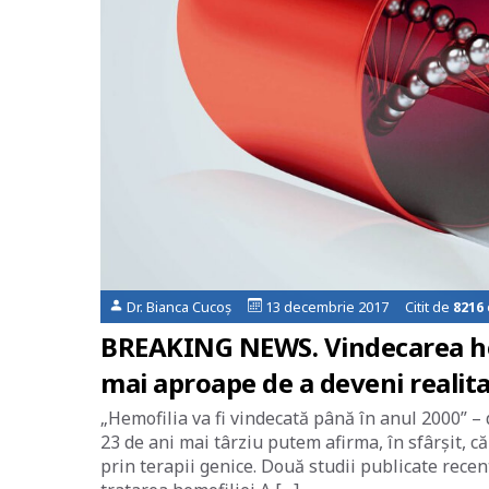
Dr. Bianca Cucoș
13 decembrie 2017 Citit de
8216
BREAKING NEWS. Vindecarea hemo
mai aproape de a deveni realit
„Hemofilia va fi vindecată până în anul 2000” –
23 de ani mai târziu putem afirma, în sfârșit, 
prin terapii genice. Două studii publicate rece