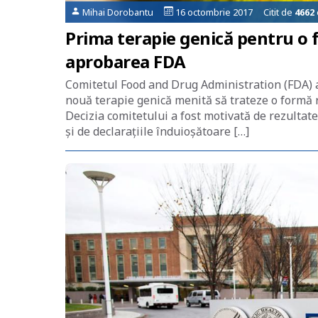
Mihai Dorobantu
16 octombrie 2017 Citit de
4662
Prima terapie genică pentru o f
aprobarea FDA
Comitetul Food and Drug Administration (FDA) a
nouă terapie genică menită să trateze o formă r
Decizia comitetului a fost motivată de rezultate
și de declarațiile înduioșătoare […]