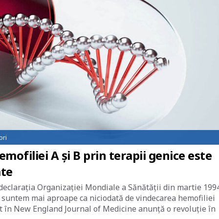
ori
filiei A și B prin terapii genice este
ate
 declarația Organizației Mondiale a Sănătății din martie 1994
că suntem mai aproape ca niciodată de vindecarea hemofiliei
nt în New England Journal of Medicine anunță o revoluție în