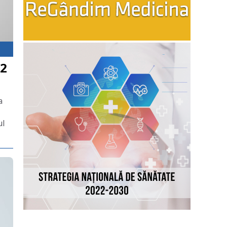
 2
a
ul