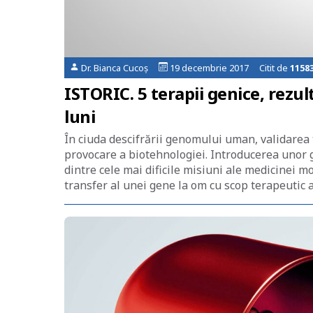
Dr. Bianca Cucoș
19 decembrie 2017 Citit de
1158
ISTORIC. 5 terapii genice, rezul
luni
În ciuda descifrării genomului uman, validare
provocare a biotehnologiei. Introducerea unor g
dintre cele mai dificile misiuni ale medicinei
transfer al unei gene la om cu scop terapeutic a 