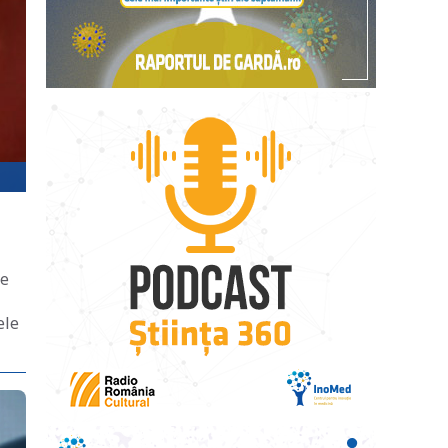
de
ele