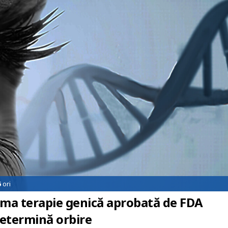
6
ori
ma terapie genică aprobată de FDA
determină orbire