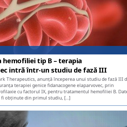
hemofiliei tip B – terapia
 intră într-un studiu de fază III
rk Therapeutics, anunță începerea unui studiu de fază III 
iguranța terapiei genice fidanacogene elaparvovec, prin
filaxie cu factorul IX, pentru tratamentul hemofiliei B. Dat
r fi obținute din primul studiu, […]