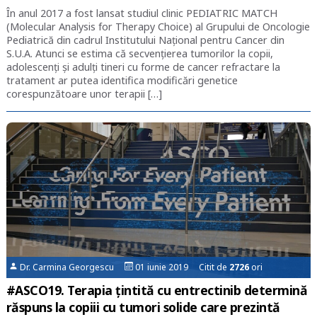
În anul 2017 a fost lansat studiul clinic PEDIATRIC MATCH
(Molecular Analysis for Therapy Choice) al Grupului de Oncologie
Pediatrică din cadrul Institutului Național pentru Cancer din
S.U.A. Atunci se estima că secvențierea tumorilor la copii,
adolescenți și adulți tineri cu forme de cancer refractare la
tratament ar putea identifica modificări genetice
corespunzătoare unor terapii […]
Dr. Carmina Georgescu
01 iunie 2019 Citit de
2726
ori
#ASCO19. Terapia țintită cu entrectinib determină
răspuns la copiii cu tumori solide care prezintă