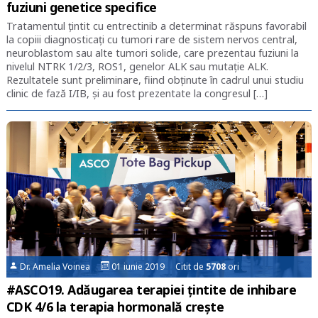
fuziuni genetice specifice
Tratamentul țintit cu entrectinib a determinat răspuns favorabil
la copiii diagnosticați cu tumori rare de sistem nervos central,
neuroblastom sau alte tumori solide, care prezentau fuziuni la
nivelul NTRK 1/2/3, ROS1, genelor ALK sau mutație ALK.
Rezultatele sunt preliminare, fiind obținute în cadrul unui studiu
clinic de fază I/IB, și au fost prezentate la congresul […]
Dr. Amelia Voinea
01 iunie 2019 Citit de
5708
ori
#ASCO19. Adăugarea terapiei țintite de inhibare
CDK 4/6 la terapia hormonală crește