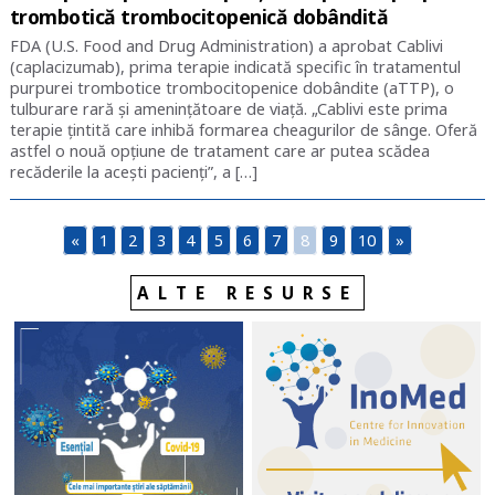
trombotică trombocitopenică dobândită
FDA (U.S. Food and Drug Administration) a aprobat Cablivi
(caplacizumab), prima terapie indicată specific în tratamentul
purpurei trombotice trombocitopenice dobândite (aTTP), o
tulburare rară și amenințătoare de viață. „Cablivi este prima
terapie țintită care inhibă formarea cheagurilor de sânge. Oferă
astfel o nouă opțiune de tratament care ar putea scădea
recăderile la acești pacienți”, a […]
«
1
2
3
4
5
6
7
8
9
10
»
ALTE RESURSE