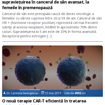
supraviețuirea în cancerul de sân avansat, la
femeile în premenopauză
Cancerul de sân este principala cauză de deces oncologic a
femeilor cu vârste cuprinse între 20 și 59 de ani. Cancerul de sân
HR + (hormone receptor pozitive) reprezintă cel mai frecvent
subtip al acestui neoplasm, întâlnit în aproximativ 70% dintre
cazuri. Supraviețuirea la 5 ani este de 25% în forma avansată.
Receptorul pentru estrogen […]
Dr. Carmina Georgescu
15 mai 2019 Citit de
4992
ori
O nouă terapie CAR-T eficientă în tratarea