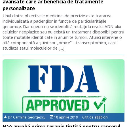
avansate care ar beneficia de tratamente
personalizate
Unul dintre obiectivele medicinei de precizie este tratarea
individualizată a pacienților în funcție de particularitățile
genomice. Dar uneori nu se identifică mutații la nivelul ADN-ului
celulelor neoplazice sau nu există un tratament disponibil pentru
toate mutațiile identificate în anumite tumori. Atunci intervine o
altă componentă a științelor „omice” – transcriptomica, care
studiază setul moleculelor de […]
Dr. Carmina Georgescu
18 aprilie 2019 Citit de
2886
ori
FDA aprobă prima terapie țintită pentru cancerul