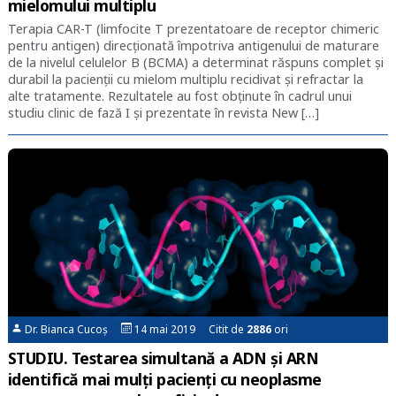
mielomului multiplu
Terapia CAR-T (limfocite T prezentatoare de receptor chimeric
pentru antigen) direcționată împotriva antigenului de maturare
de la nivelul celulelor B (BCMA) a determinat răspuns complet și
durabil la pacienții cu mielom multiplu recidivat și refractar la
alte tratamente. Rezultatele au fost obținute în cadrul unui
studiu clinic de fază I și prezentate în revista New […]
Dr. Bianca Cucoș
14 mai 2019 Citit de
2886
ori
STUDIU. Testarea simultană a ADN și ARN
identifică mai mulți pacienți cu neoplasme