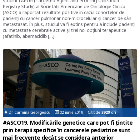
Studiul TAPUR (Targeted Agent and Profiling Utilization
Registry Study) al Societății Americane de Oncologie Clinică
(ASCO) a raportat rezultate pozitive în cazul cohortelor de
pacienți cu cancer pulmonar non-microcelular și cancer de sân
metastazat. În plus, studiul va fi extins pentru a include pacienți
cu metastaze cerebrale active și trei noi opțiuni terapeutice
(afatinib, abemaciclib […]
Dr. Carmina Georgescu
02 iunie 2019 Citit de
3929
ori
#ASCO19. Modificările genetice care pot fi țintite
prin terapii specifice în cancerele pediatrice sunt
mai frecvente decât se considera anterior