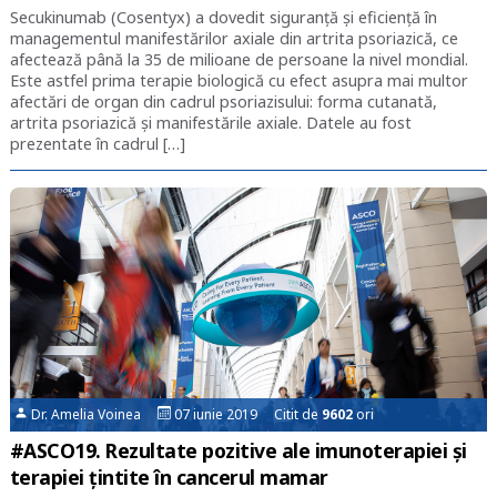
Secukinumab (Cosentyx) a dovedit siguranță și eficiență în
managementul manifestărilor axiale din artrita psoriazică, ce
afectează până la 35 de milioane de persoane la nivel mondial.
Este astfel prima terapie biologică cu efect asupra mai multor
afectări de organ din cadrul psoriazisului: forma cutanată,
artrita psoriazică și manifestările axiale. Datele au fost
prezentate în cadrul […]
Dr. Amelia Voinea
07 iunie 2019 Citit de
9602
ori
#ASCO19. Rezultate pozitive ale imunoterapiei și
terapiei țintite în cancerul mamar