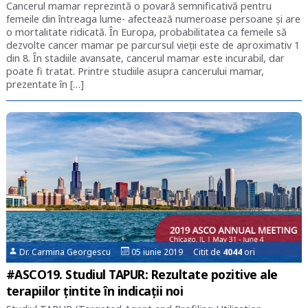
Cancerul mamar reprezintă o povară semnificativă pentru
femeile din întreaga lume- afectează numeroase persoane și are
o mortalitate ridicată. În Europa, probabilitatea ca femeile să
dezvolte cancer mamar pe parcursul vieții este de aproximativ 1
din 8. În stadiile avansate, cancerul mamar este incurabil, dar
poate fi tratat. Printre studiile asupra cancerului mamar,
prezentate în […]
Dr. Carmina Georgescu
05 iunie 2019 Citit de
4044
ori
#ASCO19. Studiul TAPUR: Rezultate pozitive ale
terapiilor țintite în indicații noi