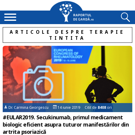
ARTICOLE DESPRE TERAPIE
TINTITA
Dr. Carmina Georgescu
14 iunie 2019 Citit de
8408
ori
#EULAR2019. Secukinumab, primul medicament
biologic eficient asupra tuturor manifestărilor din
artrita psoriazică