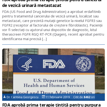
de vezică urinară metastazat
FDA (US Food and Drug Administration) a aprobat erdafitinib
pentru tratamentul cancerului de vezică urinară, localizat sau
metastazat, care prezintă mutații genetice la nivelul FGFR3 sau
FGFR2 (receptor al factorului de creștere fibroblastic). Pacienții
vor fi selectați cu ajutorul unui dispozitiv de diagnostic, kitul
therascreen FGFR RGQ RT-PCR (Qiagen), recent aprobat pentru
identificarea mai precisă […]
Dr. Carmina Georgescu
11 februarie 2019 Citit de
8462
ori
FDA aprobă prima terapie țintită pentru purpura