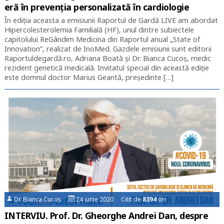
eră în prevenția personalizată în cardiologie
În ediția aceasta a emisiunii Raportul de Gardă LIVE am abordat
Hipercolesterolemia Familială (HF), unul dintre subiectele
capitolului ReGândim Medicina din Raportul anual „State of
Innovation”, realizat de InoMed. Gazdele emisiunii sunt editorii
Raportuldegardă.ro, Adriana Boată și Dr. Bianca Cucoș, medic
rezident genetică medicală. Invitatul special din această ediție
este domnul doctor Marius Geantă, președinte […]
Dr. Bianca Cucoș
24 iunie 2020 Citit de
8394
ori
INTERVIU. Prof. Dr. Gheorghe Andrei Dan, despre