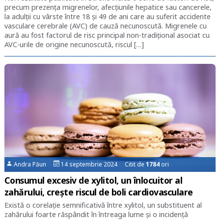
precum prezența migrenelor, afecțiunile hepatice sau cancerele,
la adulții cu vârste între 18 și 49 de ani care au suferit accidente
vasculare cerebrale (AVC) de cauză necunoscută. Migrenele cu
aură au fost factorul de risc principal non-tradițional asociat cu
AVC-urile de origine necunoscută, riscul […]
Andra Păun
14 septembrie 2024 Citit de
1784
ori
Consumul excesiv de xylitol, un înlocuitor al
zahărului, crește riscul de boli cardiovasculare
Există o corelație semnificativă între xylitol, un substituent al
zahărului foarte răspândit în întreaga lume și o incidență