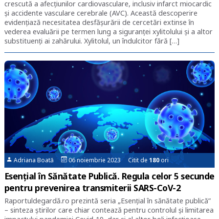
crescută a afecțiunilor cardiovasculare, inclusiv infarct miocardic
și accidente vasculare cerebrale (AVC). Această descoperire
evidențiază necesitatea desfășurării de cercetări extinse în
vederea evaluării pe termen lung a siguranței xylitolului și a altor
substituenți ai zahărului. Xylitolul, un îndulcitor fără […]
Adriana Boată
06 noiembrie 2023 Citit de
180
ori
Esențial în Sănătate Publică. Regula celor 5 secunde
pentru prevenirea transmiterii SARS-CoV-2
Raportuldegardă.ro prezintă seria „Esențial în sănătate publică”
– sinteza știrilor care chiar contează pentru controlul și limitarea