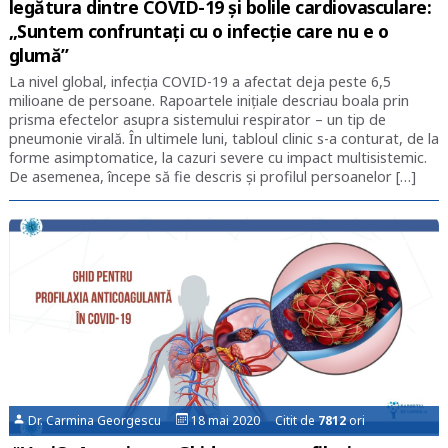
legătura dintre COVID-19 și bolile cardiovasculare:
„Suntem confruntați cu o infecție care nu e o
glumă”
La nivel global, infecția COVID-19 a afectat deja peste 6,5
milioane de persoane. Rapoartele inițiale descriau boala prin
prisma efectelor asupra sistemului respirator – un tip de
pneumonie virală. În ultimele luni, tabloul clinic s-a conturat, de la
forme asimptomatice, la cazuri severe cu impact multisistemic.
De asemenea, începe să fie descris și profilul persoanelor […]
Dr. Carmina Georgescu
18 mai 2020 Citit de
7812
ori