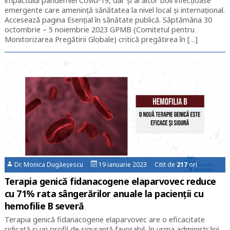
impactului pandemiei Covid-19, dar și al altor boli infecțioase
emergente care amenință sănătatea la nivel local și internațional.
Accesează pagina Esențial în sănătate publică. Săptămâna 30
octombrie – 5 noiembrie 2023 GPMB (Comitetul pentru
Monitorizarea Pregătirii Globale) critică pregătirea în […]
Dr. Monica Dugăeșescu
19 ianuarie 2023 Citit de
217
ori
Terapia genică fidanacogene elaparvovec reduce
cu 71% rata sângerărilor anuale la pacienții cu
hemofilie B severă
Terapia genică fidanacogene elaparvovec are o eficacitate
ridicată şi un profil de siguranţă favorabil, în urma administrării