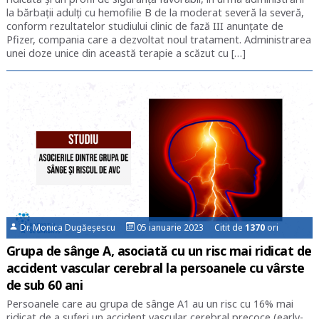
la bărbaţii adulţi cu hemofilie B de la moderat severă la severă,
conform rezultatelor studiului clinic de fază III anunţate de
Pfizer, compania care a dezvoltat noul tratament. Administrarea
unei doze unice din această terapie a scăzut cu […]
Dr. Monica Dugăeșescu
05 ianuarie 2023 Citit de
1370
ori
Grupa de sânge A, asociată cu un risc mai ridicat de
accident vascular cerebral la persoanele cu vârste
de sub 60 ani
Persoanele care au grupa de sânge A1 au un risc cu 16% mai
ridicat de a suferi un accident vascular cerebral precoce (early-