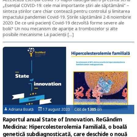
„Esențial COVID-19: cele mai importante știri ale săptămânii” –
sinteza știrilor care chiar contează pentru controlul și limitarea
impactului pandemiei Covid-19. Știrile săptămânii 2-8 noiembrie
2020: De ce unii pacienți Covid-19 dezvoltă forme severe ale
bolii? Un nou mecanism de apariție a trombozelor și alte
posibile mecanisme La pacienții […]
Adriana Boată
17 august 2020 Citit de
1305
ori
Raportul anual State of Innovation. ReGândim
Medicina: Hipercolesterolemia Familială, o boală
genetică subdiagnosticată, care deschide o nouă