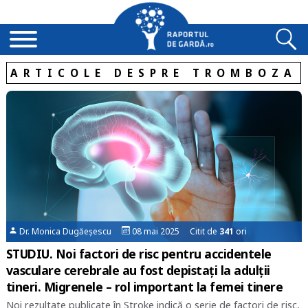
ARTICOLE DESPRE TROMBOZA
Dr. Monica Dugăeșescu
08 mai 2025 Citit de
341
ori
STUDIU. Noi factori de risc pentru accidentele
vasculare cerebrale au fost depistaţi la adulţii
tineri. Migrenele – rol important la femei tinere
Noi rezultate publicate în Stroke indică o serie de factori de risc,