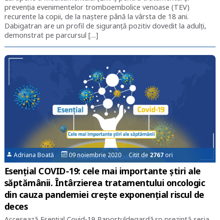
prevenția evenimentelor tromboembolice venoase (TEV)
recurente la copii, de la naștere până la vârsta de 18 ani.
Dabigatran are un profil de siguranță pozitiv dovedit la adulți,
demonstrat pe parcursul […]
Adriana Boată
09 noiembrie 2020 Citit de
2767
ori
Esențial COVID-19: cele mai importante știri ale
săptămânii. Întârzierea tratamentului oncologic
din cauza pandemiei crește exponențial riscul de
deces
Accesează Esențial Covid-19 Raportuldegardă.ro prezintă seria