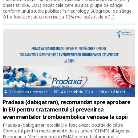
onset stroke, EOS) decât cele care au alte grupe de sânge,
conform unui studiu publicat în Neurology. Subgrupul de sânge
O1 a fost asociat cu un risc cu 12% mai scăzut de a […]
Dr. Carmina Georgescu
14 decembrie 2020 Citit de
1238
ori
Pradaxa (dabigatran), recomandat spre aprobare
în EU pentru tratamentul și prevenirea
evenimentelor tromboembolice venoase la copii
Pradaxa (dabigatran etexilat) a fost avizat pozitiv de către
Comitetul pentru medicamente de uz uman (CHMP) al Agenției
Europene a Medicamentului (EMA) pentru tratamentul și