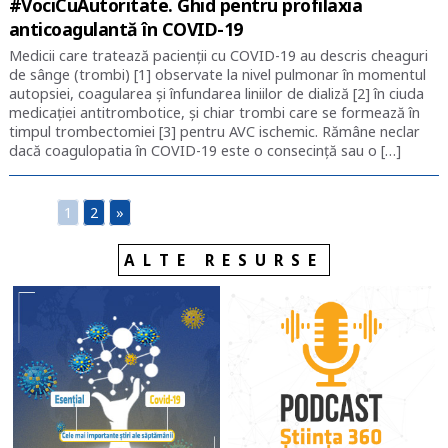
#VociCuAutoritate. Ghid pentru profilaxia
anticoagulantă în COVID-19
Medicii care tratează pacienții cu COVID-19 au descris cheaguri
de sânge (trombi) [1] observate la nivel pulmonar în momentul
autopsiei, coagularea și înfundarea liniilor de dializă [2] în ciuda
medicației antitrombotice, și chiar trombi care se formează în
timpul trombectomiei [3] pentru AVC ischemic. Rămâne neclar
dacă coagulopatia în COVID-19 este o consecință sau o […]
1
2
»
ALTE RESURSE