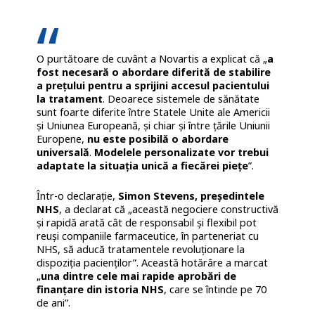
O purtătoare de cuvânt a Novartis a explicat că „
a
fost necesară o abordare diferită de stabilire
a prețului pentru a sprijini accesul pacientului
la tratament
. Deoarece sistemele de sănătate
sunt foarte diferite între Statele Unite ale Americii
și Uniunea Europeană, și chiar și între țările Uniunii
Europene,
nu este posibilă o abordare
universală
.
Modelele personalizate vor trebui
adaptate la situația unică a fiecărei piețe
”.
Într-o declarație,
Simon Stevens, președintele
NHS
, a declarat că „această negociere constructivă
și rapidă arată cât de responsabil și flexibil pot
reuși companiile farmaceutice, în parteneriat cu
NHS, să aducă tratamentele revoluționare la
dispoziția pacienților”. Această hotărâre a marcat
„
una dintre cele mai rapide aprobări de
finanțare din istoria NHS
, care se întinde pe 70
de ani”.