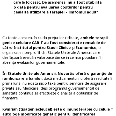
care le folosesc. De asemenea,
nu a fost stabilită
o dată pentru evaluarea costurilor pentru
cealaltă utilizare a terapiei – limfomul adult
”.
Cu toate acestea, în ciuda prețurilor ridicate,
ambele terapii
genice celulare CAR-T au fost considerate rentabile de
către Institutul pentru Studii Clinice și Economice
, o
organizație non-profit din Statele Unite ale Americii, care
desfășoară evaluări valoroase din ce în ce mai populare, în
absența evaluărilor guvernamentale.
În Statele Unite ale Americii, Novartis oferă o garanție de
rambursare a banilor
: dacă medicamentul nu oferă rezultate în
prima lună, nu există nicio taxă pentru serviciile de asigurare
private sau Medicare, deși programul guvernamental de
sănătate continuă să efectueze o analiză a opțiunilor de
finanțare.
Kymriah (tisagenlecleucel) este o imunoterapie cu celule T
autologe modificate genetic pentru identificarea