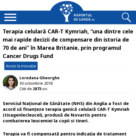
Terapia celulară CAR-T Kymriah, “una dintre cele
mai rapide decizii de compensare din istoria de
70 de ani” în Marea Britanie, prin programul
Cancer Drugs Fund
Acces la inovație
Loredana Gheorghe
30 octombrie 2018
Citit de
2873
ori.
Serviciul Național de Sănătate (NHS) din Anglia a fost de
acord să finanțeze terapia genică celulară CAR-T Kymriah
(tisagenlecleucel), produsă de Novartis pentru
combaterea leucemiei la copii si tineri.
Terapia va fi compensată pentru indicația de tratament