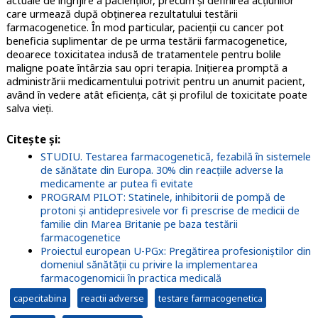
actuale de îngrijire a pacienților, precum și definirea acțiunilor
care urmează după obținerea rezultatului testării
farmacogenetice. În mod particular, pacienții cu cancer pot
beneficia suplimentar de pe urma testării farmacogenetice,
deoarece toxicitatea indusă de tratamentele pentru bolile
maligne poate întârzia sau opri terapia. Inițierea promptă a
administrării medicamentului potrivit pentru un anumit pacient,
având în vedere atât eficiența, cât și profilul de toxicitate poate
salva vieți.
Citește și
:
STUDIU. Testarea farmacogenetică, fezabilă în sistemele
de sănătate din Europa. 30% din reacțiile adverse la
medicamente ar putea fi evitate
PROGRAM PILOT: Statinele, inhibitorii de pompă de
protoni și antidepresivele vor fi prescrise de medicii de
familie din Marea Britanie pe baza testării
farmacogenetice
Proiectul european U-PGx: Pregătirea profesioniștilor din
domeniul sănătății cu privire la implementarea
farmacogenomicii în practica medicală
capecitabina
reactii adverse
testare farmacogenetica