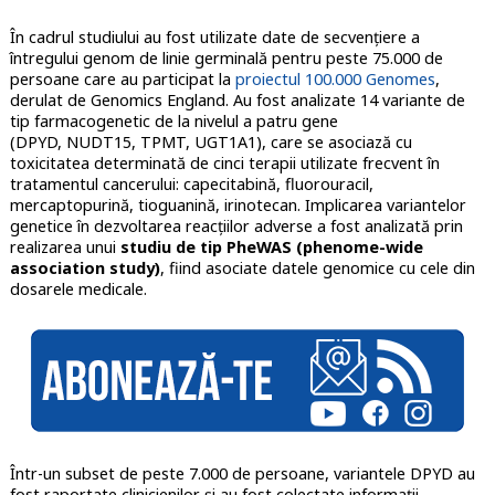
În cadrul studiului au fost utilizate date de secvențiere a
întregului genom de linie germinală pentru peste 75.000 de
persoane care au participat la
proiectul 100.000 Genomes
,
derulat de Genomics England. Au fost analizate 14 variante de
tip farmacogenetic de la nivelul a patru gene
(DPYD, NUDT15, TPMT, UGT1A1), care se asociază cu
toxicitatea determinată de cinci terapii utilizate frecvent în
tratamentul cancerului: capecitabină, fluorouracil,
mercaptopurină, tioguanină, irinotecan. Implicarea variantelor
genetice în dezvoltarea reacțiilor adverse a fost analizată prin
realizarea unui
studiu de tip PheWAS (phenome-wide
association study)
, fiind asociate datele genomice cu cele din
dosarele medicale.
Într-un subset de peste 7.000 de persoane, variantele DPYD au
fost raportate clinicienilor și au fost colectate informații