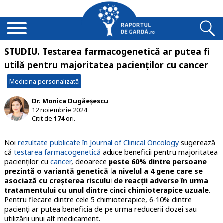
STUDIU. Testarea farmacogenetică ar putea fi
utilă pentru majoritatea pacienților cu cancer
Medicina personalizată
Dr. Monica Dugăeșescu
12 noiembrie 2024
Citit de
174
ori.
Noi
rezultate publicate în Journal of Clinical Oncology
sugerează
că
testarea farmacogenetică
aduce beneficii pentru majoritatea
pacienților cu
cancer
, deoarece
peste 60% dintre persoane
prezintă o variantă genetică la nivelul a 4 gene care se
asociază cu creșterea riscului de reacții adverse în urma
tratamentului cu unul dintre cinci chimioterapice uzuale
.
Pentru fiecare dintre cele 5 chimioterapice, 6-10% dintre
pacienți ar putea beneficia de pe urma reducerii dozei sau
utilizării unui alt medicament.