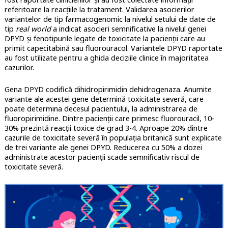
referitoare la reacțiile la tratament. Validarea asocierilor
variantelor de tip farmacogenomic la nivelul setului de date de
tip
real world
a indicat asocieri semnificative la nivelul genei
DPYD și fenotipurile legate de toxicitate la pacienții care au
primit capecitabină sau fluorouracol. Variantele DPYD raportate
au fost utilizate pentru a ghida deciziile clinice în majoritatea
cazurilor.
Gena DPYD codifică dihidropirimidin dehidrogenaza. Anumite
variante ale acestei gene determină toxicitate severă, care
poate determina decesul pacientului, la administrarea de
fluoropirimidine. Dintre pacienții care primesc fluorouracil, 10-
30% prezintă reacții toxice de grad 3-4. Aproape 20% dintre
cazurile de toxicitate severă în populația britanică sunt explicate
de trei variante ale genei DPYD. Reducerea cu 50% a dozei
administrate acestor pacienții scade semnificativ riscul de
toxicitate severă.