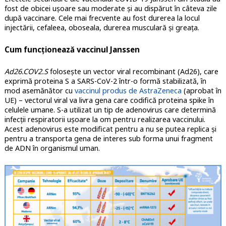
fost de obicei ușoare sau moderate și au dispărut în câteva zile
după vaccinare. Cele mai frecvente au fost durerea la locul
injectării, cefaleea, oboseala, durerea musculară și greața.
Cum funcționează vaccinul Janssen
Ad26.COV2.S
folosește un vector viral recombinant (Ad26), care
exprimă proteina S a SARS-CoV-2 într-o formă stabilizată, în
mod asemănător cu
vaccinul produs de AstraZeneca
(aprobat în
UE) – vectorul viral va livra gena care codifică proteina spike în
celulele umane. S-a utilizat un tip de adenovirus care determină
infecții respiratorii ușoare la om pentru realizarea vaccinului.
Acest adenovirus este modificat pentru a nu se putea replica și
pentru a transporta gena de interes sub forma unui fragment
de ADN în organismul uman.