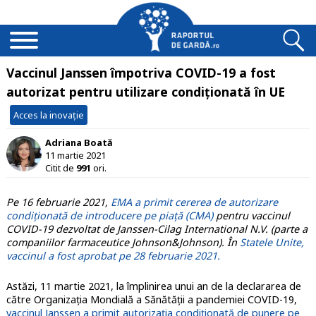
Vaccinul Janssen împotriva COVID-19 a fost
autorizat pentru utilizare condiționată în UE
Acces la inovație
Adriana Boată
11 martie 2021
Citit de
991
ori.
Pe 16 februarie 2021,
EMA a primit cererea de autorizare
condiționată de introducere pe piață (CMA)
pentru vaccinul
COVID-19 dezvoltat de Janssen-Cilag International N.V. (parte a
companiilor farmaceutice Johnson&Johnson). În
Statele Unite,
vaccinul a fost aprobat pe 28 februarie 2021.
Astăzi, 11 martie 2021, la împlinirea unui an de la declararea de
către Organizația Mondială a Sănătății a pandemiei COVID-19,
vaccinul Janssen a primit autorizația condiționată de punere pe