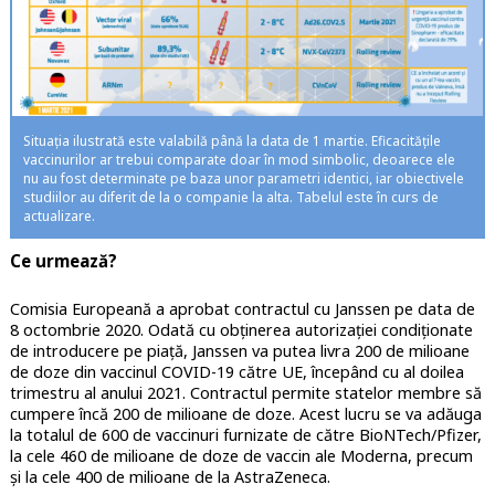
Situația ilustrată este valabilă până la data de 1 martie. Eficacitățile
vaccinurilor ar trebui comparate doar în mod simbolic, deoarece ele
nu au fost determinate pe baza unor parametri identici, iar obiectivele
studiilor au diferit de la o companie la alta. Tabelul este în curs de
actualizare.
Ce urmează?
Comisia Europeană a aprobat contractul cu Janssen pe data de
8 octombrie 2020. Odată cu obținerea autorizației condiționate
de introducere pe piață, Janssen va putea livra 200 de milioane
de doze din vaccinul COVID-19 către UE, începând cu al doilea
trimestru al anului 2021. Contractul permite statelor membre să
cumpere încă 200 de milioane de doze. Acest lucru se va adăuga
la totalul de 600 de vaccinuri furnizate de către BioNTech/Pfizer,
la cele 460 de milioane de doze de vaccin ale Moderna, precum
și la cele 400 de milioane de la AstraZeneca.