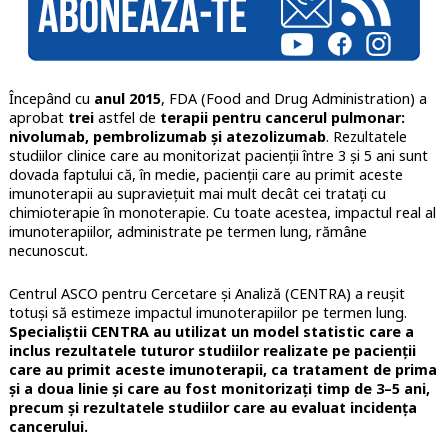
Începând cu
anul 2015
, FDA (Food and Drug Administration) a
aprobat
trei
astfel de
terapii pentru cancerul pulmonar:
nivolumab, pembrolizumab și atezolizumab
. Rezultatele
studiilor clinice care au monitorizat pacienții între 3 și 5 ani sunt
dovada faptului că, în medie, pacienții care au primit aceste
imunoterapii au supraviețuit mai mult decât cei tratați cu
chimioterapie în monoterapie. Cu toate acestea, impactul real al
imunoterapiilor, administrate pe termen lung, rămâne
necunoscut.
Centrul ASCO pentru Cercetare și Analiză (CENTRA) a reușit
totuși să estimeze impactul imunoterapiilor pe termen lung.
Specialiștii CENTRA au utilizat un model statistic care a
inclus rezultatele tuturor studiilor realizate pe pacienții
care au primit aceste imunoterapii, ca tratament de prima
și a doua linie și care au fost monitorizați timp de 3–5 ani,
precum și rezultatele studiilor care au evaluat incidența
cancerului.