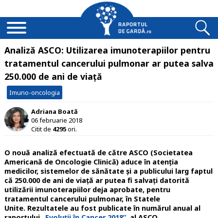
Analiză ASCO: Utilizarea imunoterapiilor pentru
tratamentul cancerului pulmonar ar putea salva
250.000 de ani de viață
Imuno-oncologia
Adriana Boată
06 februarie 2018
Citit de
4295
ori.
O nouă analiză efectuată de către ASCO (Societatea
Americană de Oncologie Clinică) aduce în atenția
medicilor, sistemelor de sănătate și a publicului larg faptul
că 250.000 de ani de viață ar putea fi salvați datorită
utilizării imunoterapiilor deja aprobate, pentru
tratamentul cancerului pulmonar, în Statele
Unite. Rezultatele au fost publicate în numărul anual al
raportului
„Evoluții în Cancer 2018”
, al ASCO.