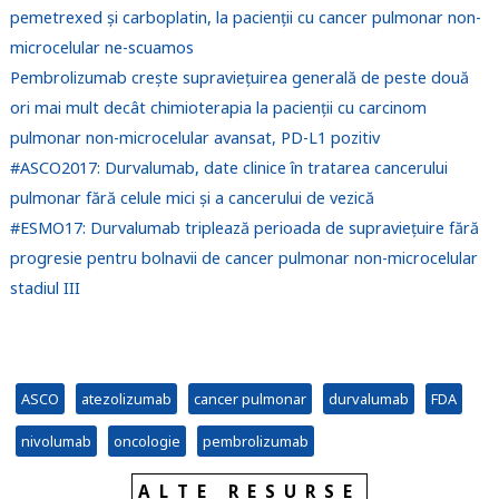
pemetrexed și carboplatin, la pacienții cu cancer pulmonar non-
microcelular ne-scuamos
Pembrolizumab crește supraviețuirea generală de peste două
ori mai mult decât chimioterapia la pacienții cu carcinom
pulmonar non-microcelular avansat, PD-L1 pozitiv
#ASCO2017: Durvalumab, date clinice în tratarea cancerului
pulmonar fără celule mici și a cancerului de vezică
#ESMO17: Durvalumab triplează perioada de supraviețuire fără
progresie pentru bolnavii de cancer pulmonar non-microcelular
stadiul III
ASCO
atezolizumab
cancer pulmonar
durvalumab
FDA
nivolumab
oncologie
pembrolizumab
ALTE RESURSE