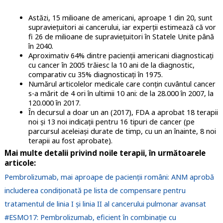
Astăzi, 15 milioane de americani, aproape 1 din 20, sunt
supraviețuitori ai cancerului, iar experții estimează că vor
fi 26 de milioane de supraviețuitori în Statele Unite până
în 2040.
Aproximativ 64% dintre pacienții americani diagnosticați
cu cancer în 2005 trăiesc la 10 ani de la diagnostic,
comparativ cu 35% diagnosticați în 1975.
Numărul articolelor medicale care conțin cuvântul cancer
s-a mărit de 4 ori în ultimii 10 ani: de la 28.000 în 2007, la
120.000 în 2017.
În decursul a doar un an (2017), FDA a aprobat 18 terapii
noi și 13 noi indicații pentru 16 tipuri de cancer (pe
parcursul aceleiași durate de timp, cu un an înainte, 8 noi
terapii au fost aprobate).
Mai multe detalii privind noile terapii, în următoarele
articole:
Pembrolizumab, mai aproape de pacienții români: ANM aprobă
includerea condiționată pe lista de compensare pentru
tratamentul de linia I și linia II al cancerului pulmonar avansat
#ESMO17: Pembrolizumab, eficient în combinație cu