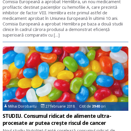
Comisia Europeană a aprobat Hemlibra, un nou medicament
profilactic destinat pacienților cu hemofilie A, care prezintă
inhibitor de factor VIII. Hemlibra este primul astfel de
medicament aprobat în Uniunea Europeană în ultimii 10 ani.
Comisia Europeană a aprobat Hemlibra pe baza a două studii
clinice în cadrul cărora produsul a demonstrat eficiență
superioară comparativ cu […]
Mihai Dorobantu
27 februarie 2018 Citit de
3940
ori
STUDIU. Consumul ridicat de alimente ultra-
procesate ar putea crește riscul de cancer
Noul studiu NutriNet-Santé corelează consumul ridicat de