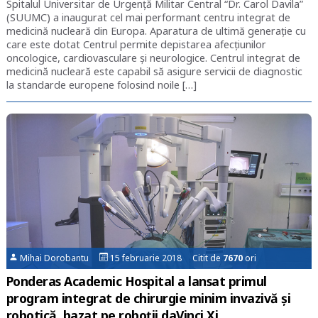
Spitalul Universitar de Urgență Militar Central “Dr. Carol Davila”
(SUUMC) a inaugurat cel mai performant centru integrat de
medicină nucleară din Europa. Aparatura de ultimă generație cu
care este dotat Centrul permite depistarea afecțiunilor
oncologice, cardiovasculare și neurologice. Centrul integrat de
medicină nucleară este capabil să asigure servicii de diagnostic
la standarde europene folosind noile […]
Mihai Dorobantu
15 februarie 2018 Citit de
7670
ori
Ponderas Academic Hospital a lansat primul
program integrat de chirurgie minim invazivă și
robotică, bazat pe roboții daVinci Xi