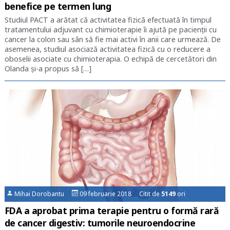
benefice pe termen lung
Studiul PACT a arătat că activitatea fizică efectuată în timpul
tratamentului adjuvant cu chimioterapie îi ajută pe pacienții cu
cancer la colon sau sân să fie mai activi în anii care urmează. De
asemenea, studiul asociază activitatea fizică cu o reducere a
oboselii asociate cu chimioterapia. O echipă de cercetători din
Olanda și-a propus să […]
Mihai Dorobantu
09 februarie 2018 Citit de
5149
ori
FDA a aprobat prima terapie pentru o formă rară
de cancer digestiv: tumorile neuroendocrine