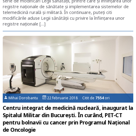
serie de modificări Legii sănătății, printre care și înființarea unor
registre naționale de sănătate și implementarea sistemelor de
telemedicină rurală și militară. În continuare, puteți citi
modificările aduse Legii sănătății cu privire la înființarea unor
registre naționale […]
Mihai Dorobantu
22 februarie 2018 Citit de
7554
ori
Centru integrat de medicină nucleară, inaugurat la
Spitalul Militar din București. În curând, PET-CT
pentru bolnavii cu cancer prin Programul Național
de Oncologie