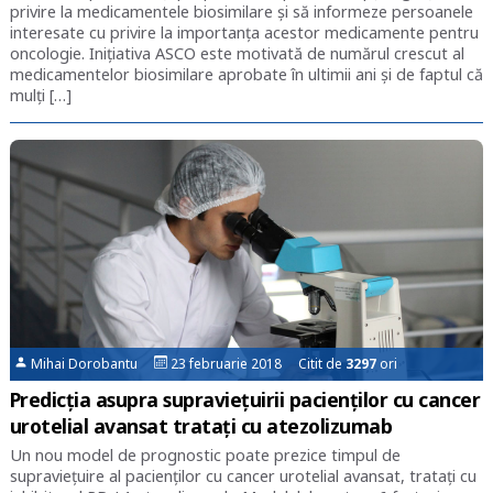
privire la medicamentele biosimilare și să informeze persoanele
interesate cu privire la importanța acestor medicamente pentru
oncologie. Inițiativa ASCO este motivată de numărul crescut al
medicamentelor biosimilare aprobate în ultimii ani și de faptul că
mulți […]
Mihai Dorobantu
23 februarie 2018 Citit de
3297
ori
Predicția asupra supraviețuirii pacienților cu cancer
urotelial avansat tratați cu atezolizumab
Un nou model de prognostic poate prezice timpul de
supraviețuire al pacienților cu cancer urotelial avansat, tratați cu