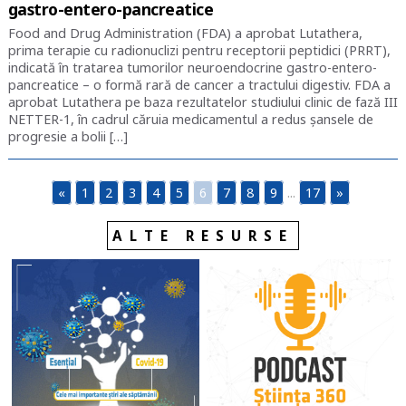
gastro-entero-pancreatice
Food and Drug Administration (FDA) a aprobat Lutathera,
prima terapie cu radionuclizi pentru receptorii peptidici (PRRT),
indicată în tratarea tumorilor neuroendocrine gastro-entero-
pancreatice – o formă rară de cancer a tractului digestiv. FDA a
aprobat Lutathera pe baza rezultatelor studiului clinic de fază III
NETTER-1, în cadrul căruia medicamentul a redus șansele de
progresie a bolii […]
«
1
2
3
4
5
6
7
8
9
...
17
»
ALTE RESURSE