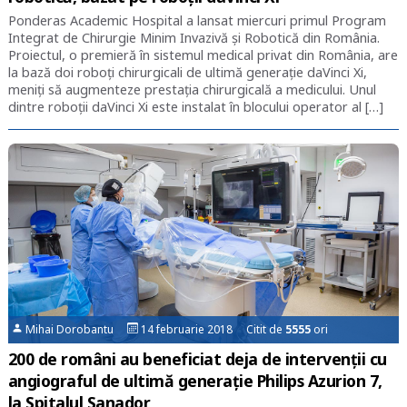
Ponderas Academic Hospital a lansat miercuri primul Program
Integrat de Chirurgie Minim Invazivă și Robotică din România.
Proiectul, o premieră în sistemul medical privat din România, are
la bază doi roboți chirurgicali de ultimă generație daVinci Xi,
meniți să augmenteze prestația chirurgicală a medicului. Unul
dintre roboții daVinci Xi este instalat în blocului operator al […]
Mihai Dorobantu
14 februarie 2018 Citit de
5555
ori
200 de români au beneficiat deja de intervenții cu
angiograful de ultimă generație Philips Azurion 7,
la Spitalul Sanador