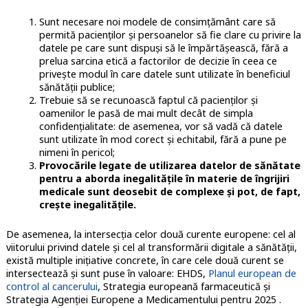
Sunt necesare noi modele de consimțământ care să
permită pacienților și persoanelor să fie clare cu privire la
datele pe care sunt dispuși să le împărtășească, fără a
prelua sarcina etică a factorilor de decizie în ceea ce
privește modul în care datele sunt utilizate în beneficiul
sănătății publice;
Trebuie să se recunoască faptul că pacienților și
oamenilor le pasă de mai mult decât de simpla
confidențialitate: de asemenea, vor să vadă că datele
sunt utilizate în mod corect și echitabil, fără a pune pe
nimeni în pericol;
Provocările legate de utilizarea datelor de sănătate
pentru a aborda inegalitățile în materie de îngrijiri
medicale sunt deosebit de complexe și pot, de fapt,
crește inegalitățile.
De asemenea, la intersecția celor două curente europene: cel al
viitorului privind datele și cel al transformării digitale a sănătății,
există multiple inițiative concrete, în care cele două curent se
intersectează și sunt puse în valoare: EHDS,
Planul european de
control al cancerului
, Strategia europeană farmaceutică și
Strategia Agenției Europene a Medicamentului pentru 2025 .