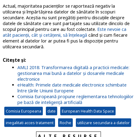
Actual, majoritatea pacienților se raportează negativ la
utilizarea și împărtășirea datelor de sănătate în scopuri
secundare. Aceștia nu sunt pregătiți pentru discuțiile despre
datele de sănătate care sunt partajate sau utilizate dincolo de
scopul principal pentru care au fost colectate.
Este nevoie ca
atât pacienții, cât și cetățenii, să înțeleagă
când și cum fiecare
element al datelor lor ar putea fi pus la dispoziție pentru
utilizarea secundară.
Citește și:
AMLI 2018: Transformarea digitală a practicii medicale:
gestionarea mai bună a datelor și dosarele medicale
electronice
eHealth: Primele date medicale electronice schimbate
între țările Uniunii Europene
Comisia Europeană propune reglementarea tehnologiilor
pe bază de inteligență artificială
Comisia Europeana
date
European Health Data Space
inegalitati acces tratament
Roche
utilizare secundara a datelor
ALTE RESURSE