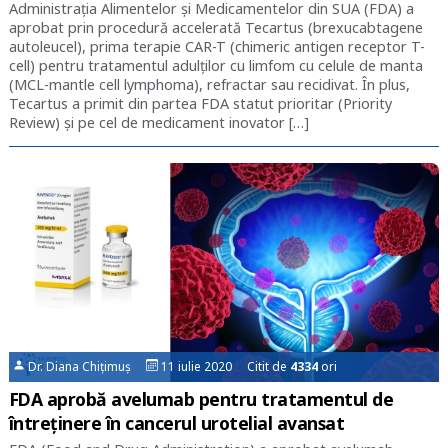
Administrația Alimentelor și Medicamentelor din SUA (FDA) a
aprobat prin procedură accelerată Tecartus (brexucabtagene
autoleucel), prima terapie CAR-T (chimeric antigen receptor T-
cell) pentru tratamentul adulților cu limfom cu celule de manta
(MCL-mantle cell lymphoma), refractar sau recidivat. În plus,
Tecartus a primit din partea FDA statut prioritar (Priority
Review) și pe cel de medicament inovator […]
Dr. Diana Chițimuș
11 iulie 2020 Citit de
4334
ori
FDA aprobă avelumab pentru tratamentul de
întreținere în cancerul urotelial avansat