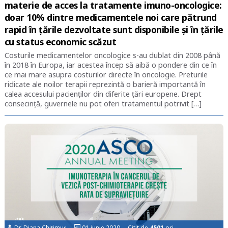
materie de acces la tratamente imuno-oncologice:
doar 10% dintre medicamentele noi care pătrund
rapid în țările dezvoltate sunt disponibile și în țările
cu status economic scăzut
Costurile medicamentelor oncologice s-au dublat din 2008 până
în 2018 în Europa, iar acestea încep să aibă o pondere din ce în
ce mai mare asupra costurilor directe în oncologie. Preturile
ridicate ale noilor terapii reprezintă o barieră importantă în
calea accesului pacienților din diferite țări europene. Drept
consecință, guvernele nu pot oferi tratamentul potrivit […]
Dr. Diana Chițimuș
01 iunie 2020 Citit de
4501
ori