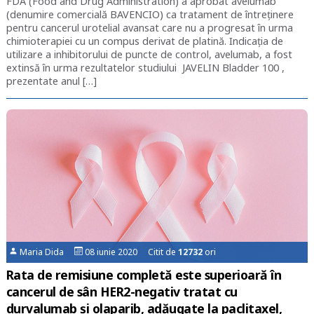
FDA (Food and Drug Administration) a aprobat avelumab
(denumire comercială BAVENCIO) ca tratament de întreținere
pentru cancerul urotelial avansat care nu a progresat în urma
chimioterapiei cu un compus derivat de platină. Indicația de
utilizare a inhibitorului de puncte de control, avelumab, a fost
extinsă în urma rezultatelor studiului JAVELIN Bladder 100 ,
prezentate anul […]
Maria Dida
08 iunie 2020 Citit de
12732
ori
Rata de remisiune completă este superioară în
cancerul de sân HER2-negativ tratat cu
durvalumab și olaparib, adăugate la paclitaxel,