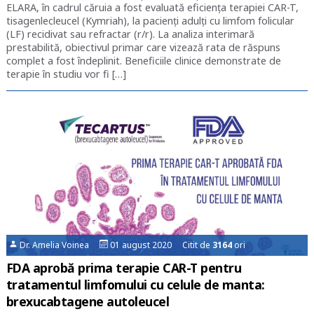
ELARA, în cadrul căruia a fost evaluată eficiența terapiei CAR-T,
tisagenlecleucel (Kymriah), la pacienți adulți cu limfom folicular
(LF) recidivat sau refractar (r/r). La analiza interimară
prestabilită, obiectivul primar care vizează rata de răspuns
complet a fost îndeplinit. Beneficiile clinice demonstrate de
terapie în studiu vor fi […]
Dr. Amelia Voinea
01 august 2020 Citit de
3164
ori
FDA aprobă prima terapie CAR-T pentru
tratamentul limfomului cu celule de manta:
brexucabtagene autoleucel