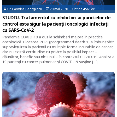
Dr. Carmina Georgescu
20 mai 2020 Citit de
4565
ori
STUDIU. Tratamentul cu inhibitori ai punctelor de
control este sigur la pacienții oncologici infectați
cu SARS-CoV-2
Pandemia COVID-19 a dus la schimbări majore în practica
oncologică. Blocarea PD-1 (programmed death 1) a îmbunătățit
supraviețuirea la pacienții cu multiple forme incurabile de cancer,
dar nu există certitudine cu privire la posibilul impact –
dăunător, benefic sau nici unul – în contextul COVID-19. Analiza a
19 pacienți cu cancer pulmonar și COVID-19 susține […]