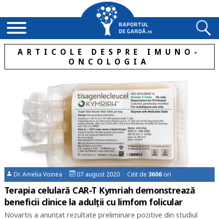
ARTICOLE DESPRE IMUNO-
ONCOLOGIA
Dr. Amelia Voinea
07 august 2020 Citit de
3606
ori
Terapia celulară CAR-T Kymriah demonstrează
beneficii clinice la adulții cu limfom folicular
Novartis a anunțat rezultate preliminare pozitive din studiul