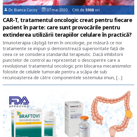
Dr. Bianca Cucoș
07 mai 2020 Citit de
5908
ori
CAR-T, tratamentul oncologic creat pentru fiecare
pacient în parte: care sunt provocările pentru
extinderea utilizării terapiilor celulare în practică?
Imunoterapia câștigă teren în oncologie, pe măsură ce noi
tratamente se impun și demonstrează superioritate față de
ceea ce se considera standardul terapeutic. Dacă inhibitorii
punctelor de control au reprezentat o descoperire care a
revoluționat tratamentul oncologic prin blocarea mecanismelor
folosite de celulele tumorale pentru a scăpa de sub
recunoașterea de către componentele sistemului imun, […]