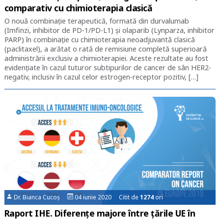
comparativ cu chimioterapia clasică
O nouă combinație terapeutică, formată din durvalumab
(Imfinzi, inhibitor de PD-1/PD-L1) și olaparib (Lynparza, inhibitor
PARP) în combinație cu chimioterapia neoadjuvantă clasică
(paclitaxel), a arătat o rată de remisiune completă superioară
administrării exclusiv a chimioterapiei. Aceste rezultate au fost
evidențiate în cazul tuturor subtipurilor de cancer de sân HER2-
negativ, inclusiv în cazul celor estrogen-receptor pozitiv, […]
Dr. Bianca Cucoș
04 iunie 2020 Citit de
1274
ori
Raport IHE. Diferențe majore între țările UE în