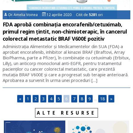
Dr. Amelia Voinea
12 aprilie 2020 Citit de
5281
ori
FDA aprobă combinația encorafenib/cetuximab,
primul regim țintit, non-chimioterapic, în cancerul
colorectal metastatic BRAF V600E pozitiv
Administrația Alimentelor și Medicamentelor din SUA (FDA) a
aprobat encorafenib, inhibitor al kinazei BRAF (Braftovi, Array
BioPharma, parte a Pfizer), în combinație cu cetuximab (Erbitux,
Lilly), un anticorp monoclonal anti-EGFR, pentru tratamentul
pacienților cu cancer colorectal metastatic, care prezintă
mutația BRAF V600E și care a progresat sub terapie anterioară.
Aprobarea a survenit în urma unei proceduri […]
«
1
2
3
4
5
6
7
8
9
...
18
»
ALTE RESURSE