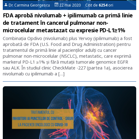
Dr. Carmina Georgescu
22 mai 2020 Citit de
6254
ori
FDA aprobă nivolumab + ipilimumab ca primă linie
de tratament în cancerul pulmonar non-
microcelular metastazat cu expresie PD-L1≥1%
Combinația Opdivo (nivolumab) plus Yervoy (ipilimumab) a fost
aprobată de FDA (U.S. Food and Drug Administration) pentru
tratamentul de primă linie al pacienților adulți cu cancer
pulmonar non-microcelular (NSCLC), metastatic, care exprimă
markerul PD-L1 ≥1% și fără mutații tumorale genomice EGFR
sau ALK. În studiul clinic CheckMate -227 (partea 1a), asocierea
nivolumab cu ipilimumab a […]