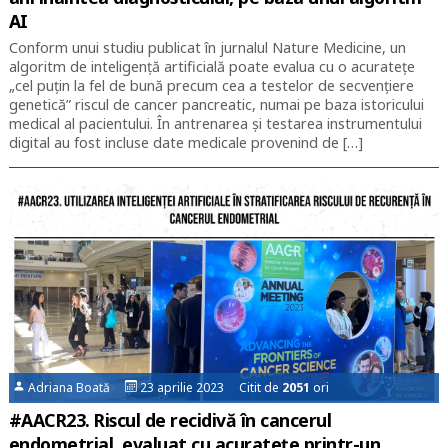
AI
Conform unui studiu publicat în jurnalul Nature Medicine, un
algoritm de inteligență artificială poate evalua cu o acuratețe
„cel puțin la fel de bună precum cea a testelor de secvențiere
genetică” riscul de cancer pancreatic, numai pe baza istoricului
medical al pacientului. În antrenarea și testarea instrumentului
digital au fost incluse date medicale provenind de […]
Adriana Boată
23 aprilie 2023 Citit de
2051
ori
#AACR23. Riscul de recidivă în cancerul
endometrial, evaluat cu acuratețe printr-un