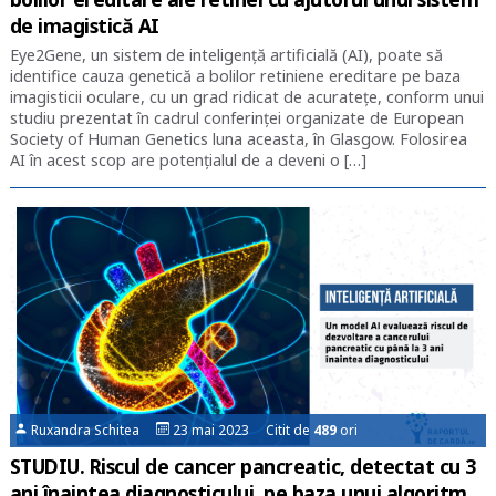
de imagistică AI
Eye2Gene, un sistem de inteligenţă artificială (AI), poate să
identifice cauza genetică a bolilor retiniene ereditare pe baza
imagisticii oculare, cu un grad ridicat de acurateţe, conform unui
studiu prezentat în cadrul conferinţei organizate de European
Society of Human Genetics luna aceasta, în Glasgow. Folosirea
AI în acest scop are potențialul de a deveni o […]
Ruxandra Schitea
23 mai 2023 Citit de
489
ori
STUDIU. Riscul de cancer pancreatic, detectat cu 3
ani înaintea diagnosticului, pe baza unui algoritm