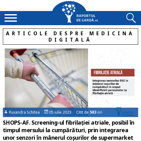
ARTICOLE DESPRE MEDICINA
DIGITALĂ
Ruxandra Schitea
05 iulie 2023 Citit de
583
ori
SHOPS-AF. Screening-ul fibrilației atriale, posibil în
timpul mersului la cumpărături, prin integrarea
unor senzori în mânerul coșurilor de supermarket