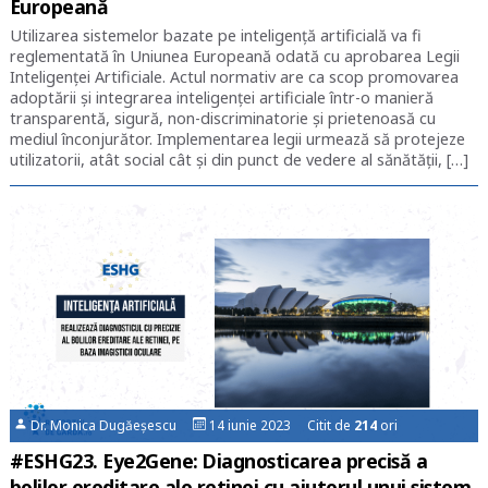
Europeană
Utilizarea sistemelor bazate pe inteligență artificială va fi
reglementată în Uniunea Europeană odată cu aprobarea Legii
Inteligenței Artificiale. Actul normativ are ca scop promovarea
adoptării și integrarea inteligenței artificiale într-o manieră
transparentă, sigură, non-discriminatorie și prietenoasă cu
mediul înconjurător. Implementarea legii urmează să protejeze
utilizatorii, atât social cât și din punct de vedere al sănătății, […]
Dr. Monica Dugăeșescu
14 iunie 2023 Citit de
214
ori
#ESHG23. Eye2Gene: Diagnosticarea precisă a
bolilor ereditare ale retinei cu ajutorul unui sistem