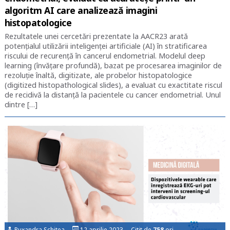
algoritm AI care analizează imagini
histopatologice
Rezultatele unei cercetări prezentate la AACR23 arată
potențialul utilizării inteligenței artificiale (AI) în stratificarea
riscului de recurență în cancerul endometrial. Modelul deep
learning (învățare profundă), bazat pe procesarea imaginilor de
rezoluție înaltă, digitizate, ale probelor histopatologice
(digitized histopathological slides), a evaluat cu exactitate riscul
de recidivă la distanță la pacientele cu cancer endometrial. Unul
dintre […]
Ruxandra Schitea
12 aprilie 2023 Citit de
758
ori