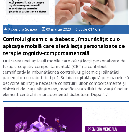
Ruxandra Schitea
09 martie 2023 Citit de
614
ori
Controlul glicemic la diabetici, îmbunătățit cu o
aplicație mobilă care oferă lecții personalizate de
terapie cognitiv-comportamentală
Utilizarea unei aplicații mobile care oferă lecții personalizate de
terapie cognitiv-comportamentală (CBT) a contribuit
semnificativ la îmbunătățirea controlului glicemic și sănătății
pacienților cu diabet de tip 2. Soluția digitală ajută persoanele să
dezvolte abilitățile necesare construirii unor comportamente și
obiceiuri de viață sănătoase, modificarea stilului de viață fiind un
element central în managementul diabetului. După […]