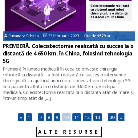
Ruxandra Schitea
23 februarie 2023 Citit de
1579
ori
PREMIERĂ. Colecistectomie realizată cu succes la o
distanță de 4.650 km, în China, folosind tehnologia
5G
Premieră în lumea medicală în ceea ce privește chirurgia
robotică la distanță – a fost realizată cu succes o intervenție
chirurgicală cu ajutorul unui robot conectat prin tehnologia 5G,
la o pacientă aflată la o distanță de 4.650 km de echipa
medicală. Colecistectomia realizată la o distanță atât de mare și
într-un timp atât de […]
«
1
...
7
8
9
10
11
12
13
...
30
»
ALTE RESURSE