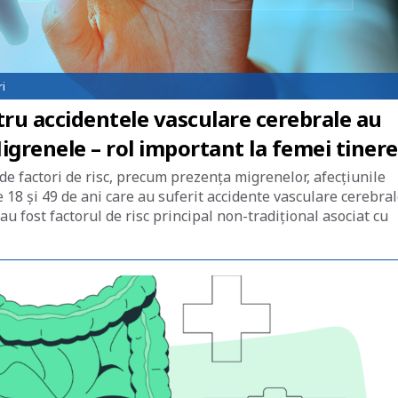
i
tru accidentele vasculare cerebrale au
 Migrenele – rol important la femei tinere
 de factori de risc, precum prezența migrenelor, afecțiunile
e 18 și 49 de ani care au suferit accidente vasculare cerebra
 fost factorul de risc principal non-tradițional asociat cu