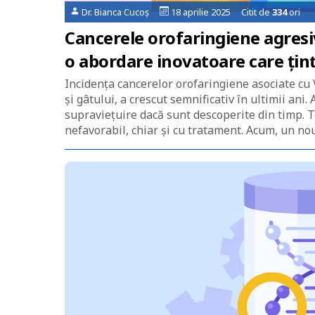
Dr. Bianca Cucoș
18 aprilie 2025 Citit de
334
ori
Cancerele orofaringiene agresiv
o abordare inovatoare care țin
Incidența cancerelor orofaringiene asociate cu 
și gâtului, a crescut semnificativ în ultimii ani
supraviețuire dacă sunt descoperite din timp. T
nefavorabil, chiar și cu tratament. Acum, un no