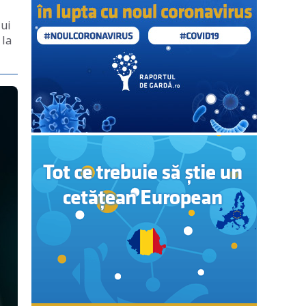
lui
 la