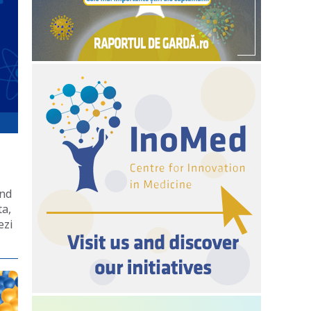
ând
ta,
ezi