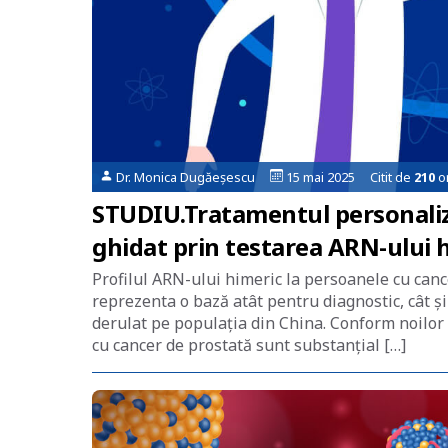
Dr. Monica Dugăeșescu
15 mai 2025 Citit de
210
or
STUDIU.Tratamentul personaliza
ghidat prin testarea ARN-ului 
Profilul ARN-ului himeric la persoanele cu canc
reprezenta o bază atât pentru diagnostic, cât ş
derulat pe populaţia din China. Conform noilor 
cu cancer de prostată sunt substanţial […]