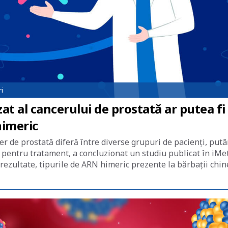
i
t al cancerului de prostată ar putea fi
himeric
er de prostată diferă între diverse grupuri de pacienţi, put
i pentru tratament, a concluzionat un studiu publicat în iMe
rezultate, tipurile de ARN himeric prezente la bărbaţii chin