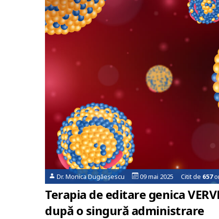
Dr. Monica Dugăeșescu
09 mai 2025 Citit de
657
or
Terapia de editare genica VERV
după o singură administrare