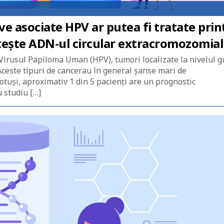
e asociate HPV ar putea fi tratate prin
tește ADN-ul circular extracromozomial
Virusul Papiloma Uman (HPV), tumori localizate la nivelul g
. Aceste tipuri de cancerau în general șanse mari de
otuși, aproximativ 1 din 5 pacienți are un prognostic
u studiu […]