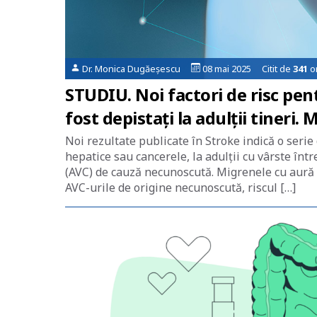
Dr. Monica Dugăeșescu
08 mai 2025 Citit de
341
or
STUDIU. Noi factori de risc pen
fost depistaţi la adulţii tineri.
Noi rezultate publicate în Stroke indică o serie
hepatice sau cancerele, la adulții cu vârste într
(AVC) de cauză necunoscută. Migrenele cu aură au
AVC-urile de origine necunoscută, riscul […]