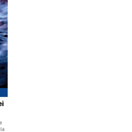
ei
e
 la