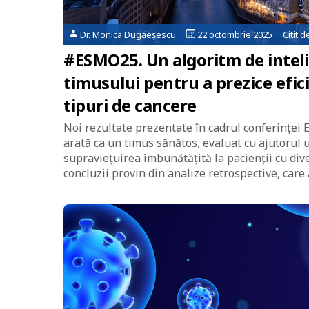
Dr. Monica Dugăeșescu
22 octombrie 2025 Citit d
#ESMO25. Un algoritm de inteli
timusului pentru a prezice efi
tipuri de cancere
Noi rezultate prezentate în cadrul conferinței
arată ca un timus sănătos, evaluat cu ajutorul u
supraviețuirea îmbunătățită la pacienții cu di
concluzii provin din analize retrospective, care 