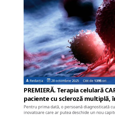
Redacția
28 octombrie 2025 Citit de
1395
ori
PREMIERĂ. Terapia celulară CAR
paciente cu scleroză multiplă, 
Pentru prima dată, o persoană diagnosticată cu 
inovatoare care ar putea deschide un nou capitol