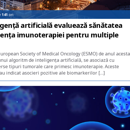
e
141
ori
gență artificială evaluează sănătatea
ciența imunoterapiei pentru multiple
 European Society of Medical Oncology (ESMO) de anul acesta
nui algoritm de inteligența artificială, se asociază cu
verse tipuri tumorale care primesc imunoterapie. Aceste
au indicat asocieri pozitive ale biomarkerilor […]