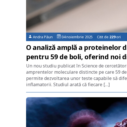
Andra Păun
04 noiembrie 2025 Citit de
229
ori
O analiză amplă a proteinelor d
pentru 59 de boli, oferind noi d
Un nou studiu publicat în Science de cercetător
amprentelor moleculare distincte pe care 59 de 
permite dezvoltarea unor teste capabile să dif
inflamatorii. Studiul arată că fiecare […]