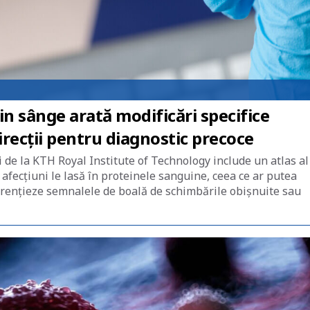
in sânge arată modificări specifice
irecții pentru diagnostic precoce
i de la KTH Royal Institute of Technology include un atlas al
afecțiuni le lasă în proteinele sanguine, ceea ce ar putea
erențieze semnalele de boală de schimbările obișnuite sau