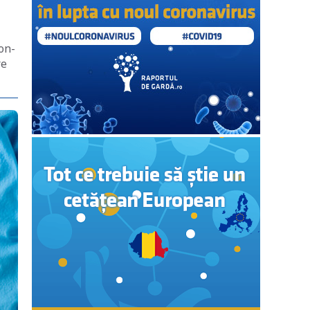
on-
re