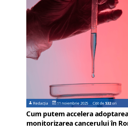
Redacția
11 noiembrie 2025 Citit de
532
ori
Cum putem accelera adoptarea 
monitorizarea cancerului în R