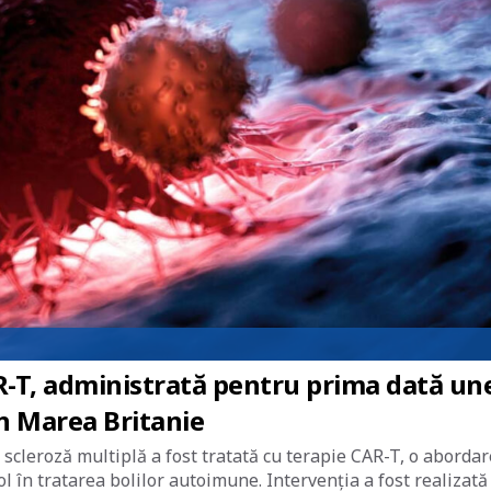
-T, administrată pentru prima dată un
în Marea Britanie
scleroză multiplă a fost tratată cu terapie CAR-T, o abordar
 în tratarea bolilor autoimune. Intervenția a fost realizată