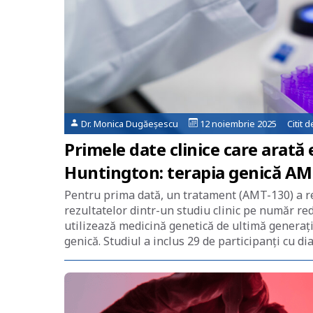
Dr. Monica Dugăeșescu
12 noiembrie 2025 Citit 
Primele date clinice care arată
Huntington: terapia genică AMT
Pentru prima dată, un tratament (AMT-130) a re
rezultatelor dintr-un studiu clinic pe număr r
utilizează medicină genetică de ultimă generați
genică. Studiul a inclus 29 de participanți cu di