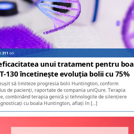
de
311
ori
 eficacitatea unui tratament pentru boa
-130 încetinește evoluția bolii cu 75%
ușit să limiteze progresia bolii Huntington, conform
edus de pacienţi, raportate de compania uniQure. Terapia
e, combinând terapia genică și tehnologiile de silențiere
agnosticaţi cu boala Huntington, aflaţi în […]