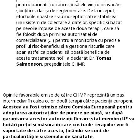
pentru pacienții cu cancer, însă ele vin cu provocări
științifice, dar și de reglementare. De la început,
eforturile noastre s-au îndreptat către stabilirea
unui sistem de colectare a datelor, specific și bazat
pe nevoile impuse de aceste două terapii, care să
fie folosit după primirea autorizației de
comercializare (…) pentru a monitoriza cu precizie
profilul risc-beneficiu și a gestiona riscurile care
apar, astfel ca pacienții să poată beneficia de
aceste tratamente noi”, a declarat Dr.
Tomas
Salmonson
, președintele CHMP.
Opiniile favorabile emise de către CHMP reprezintă un pas
intermediar în calea celor două terapii către pacienții europeni.
Acestea au fost trimise către Comisia Europeană pentru
adoptarea autorizațiilor de punere pe piață, iar după
garantarea acestor autorizații fiecare stat membru UE va
hotărî prețul și măsura în care costurile terapiilor vor fi
suportate de către acesta, ținându-se cont de
particularitățile sistemului de sănătate.