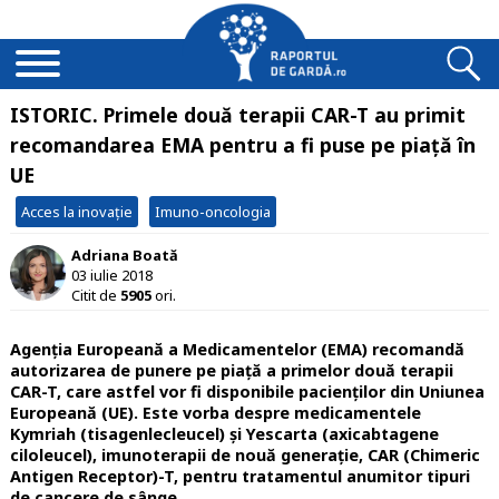
ISTORIC. Primele două terapii CAR-T au primit
recomandarea EMA pentru a fi puse pe piață în
UE
Acces la inovație
Imuno-oncologia
Adriana Boată
03 iulie 2018
Citit de
5905
ori.
Agenția Europeană a Medicamentelor (EMA) recomandă
autorizarea de punere pe piață a primelor două terapii
CAR-T, care astfel vor fi disponibile pacienților din Uniunea
Europeană (UE). Este vorba despre medicamentele
Kymriah (tisagenlecleucel) și Yescarta (axicabtagene
ciloleucel), imunoterapii de nouă generație, CAR (Chimeric
Antigen Receptor)-T, pentru tratamentul anumitor tipuri
de cancere de sânge.