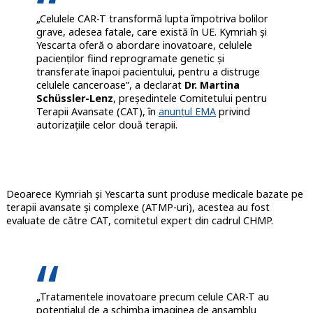
„Celulele CAR-T transformă lupta împotriva bolilor
grave, adesea fatale, care există în UE. Kymriah și
Yescarta oferă o abordare inovatoare, celulele
pacienților fiind reprogramate genetic și
transferate înapoi pacientului, pentru a distruge
celulele canceroase”, a declarat
Dr. Martina
Schüssler-Lenz
, președintele Comitetului pentru
Terapii Avansate (CAT), în
anunțul EMA
privind
autorizațiile celor două terapii.
Deoarece Kymriah și Yescarta sunt produse medicale bazate pe
terapii avansate și complexe (ATMP-uri), acestea au fost
evaluate de către CAT, comitetul expert din cadrul CHMP.
„Tratamentele inovatoare precum celule CAR-T au
potențialul de a schimba imaginea de ansamblu