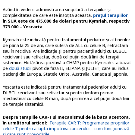
Având în vedere administrarea singulară a terapiilor și
complexitatea de care este însoțită aceasta,
prețul terapiilor
în SUA este de 475.000 de dolari pentru Kymriah, respectiv
373.000 – Yescarta.
Kymriah este indicată pentru tratamentul pediatric și al tinerilor
de până la 25 de ani, care suferă de ALL cu celule B, refractară
sau în recidivă. Are indicație și pentru pacienții adulți cu DLBCL
recidivant sau refractar, după cel puțin două linii de terapii
sistemice. Hotărârea pozitivă a CHMP pentru Kymriah s-a bazat
pe
două studii
pivot de fază II, ELIANA și JULIET, care au inclus
pacienți din Europa, Statele Unite, Australia, Canada și Japonia.
Yescarta este indicată pentru tratamentul pacienților adulți cu
DLBCL recidivant sau refractar și pentru limfom primar
mediastinal cu celule B mari, după primirea a cel puțin două linii
de terapie sistemică.
Despre terapiile CAR-T și mecanismul de la baza acestora,
în următorul articol:
Terapiile CAR T: Programarea propriilor
celule T pentru a lupta împotriva cancerului – cum funcționează
și care sunt provocările