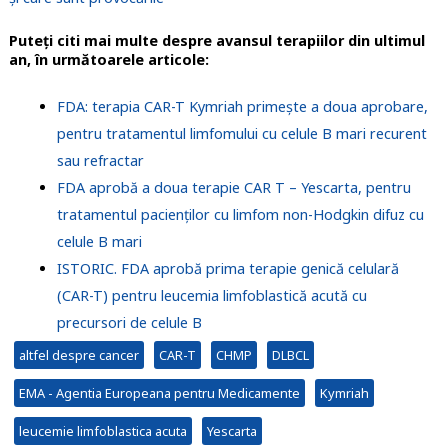
Puteți citi mai multe despre avansul terapiilor din ultimul
an, în următoarele articole:
FDA: terapia CAR-T Kymriah primește a doua aprobare,
pentru tratamentul limfomului cu celule B mari recurent
sau refractar
FDA aprobă a doua terapie CAR T – Yescarta, pentru
tratamentul pacienților cu limfom non-Hodgkin difuz cu
celule B mari
ISTORIC. FDA aprobă prima terapie genică celulară
(CAR-T) pentru leucemia limfoblastică acută cu
precursori de celule B
altfel despre cancer
CAR-T
CHMP
DLBCL
EMA - Agentia Europeana pentru Medicamente
Kymriah
leucemie limfoblastica acuta
Yescarta