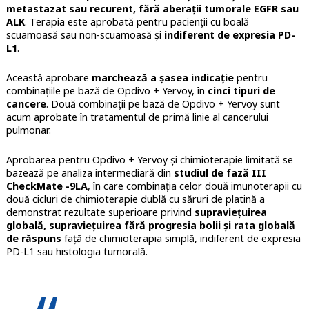
metastazat sau recurent, fără aberații tumorale EGFR sau
ALK
. Terapia este aprobată pentru pacienții cu boală
scuamoasă sau non-scuamoasă și
indiferent de expresia PD-
L1
.
Această aprobare
marchează a șasea indicație
pentru
combinațiile pe bază de Opdivo + Yervoy, în
cinci tipuri de
cancere
. Două combinații pe bază de Opdivo + Yervoy sunt
acum aprobate în tratamentul de primă linie al cancerului
pulmonar.
Aprobarea pentru Opdivo + Yervoy și chimioterapie limitată se
bazează pe analiza intermediară din
studiul de fază III
CheckMate -9LA
, în care combinația celor două imunoterapii cu
două cicluri de chimioterapie dublă cu săruri de platină a
demonstrat rezultate superioare privind
supraviețuirea
globală, supraviețuirea fără progresia bolii și rata globală
de răspuns
față de chimioterapia simplă, indiferent de expresia
PD-L1 sau histologia tumorală.