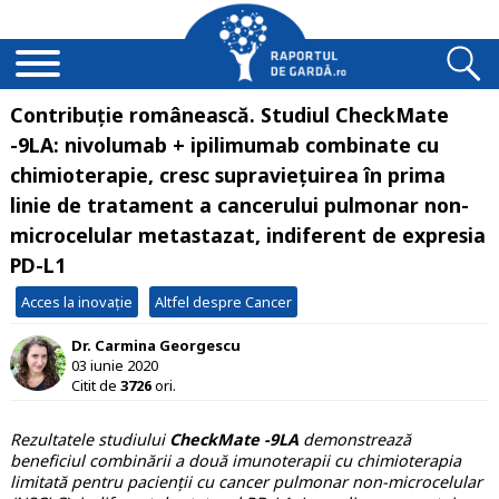
Contribuție românească. Studiul CheckMate
-9LA: nivolumab + ipilimumab combinate cu
chimioterapie, cresc supraviețuirea în prima
linie de tratament a cancerului pulmonar non-
microcelular metastazat, indiferent de expresia
PD-L1
Acces la inovație
Altfel despre Cancer
Dr. Carmina Georgescu
03 iunie 2020
Citit de
3726
ori.
Rezultatele studiului
CheckMate -9LA
demonstrează
beneficiul combinării a două imunoterapii cu chimioterapia
limitată pentru pacienții cu cancer pulmonar non-microcelular