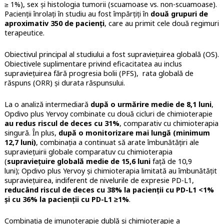
≥ 1%), sex și histologia tumorii (scuamoase vs. non-scuamoase).
Pacienții înrolați în studiu au fost împărțiți în
două grupuri de
aproximativ 350 de pacienți
, care au primit cele două regimuri
terapeutice.
Obiectivul principal al studiului a fost supraviețuirea globală (OS).
Obiectivele suplimentare privind eficacitatea au inclus
supraviețuirea fără progresia bolii (PFS), rata globală de
răspuns (ORR) și durata răspunsului.
La o analiză intermediară
după o urmărire medie de 8,1 luni
,
Opdivo plus Yervoy combinate cu două cicluri de chimioterapie
au redus riscul de deces cu 31%
, comparativ cu chimioterapia
singură. În plus,
după o monitorizare mai lungă (minimum
12,7 luni)
, combinația a continuat să arate îmbunătățiri ale
supraviețuirii globale comparatuv cu chimioterapia
(
supraviețuire globală medie de 15,6 luni
față de 10,9
luni); Opdivo plus Yervoy și chimioterapia limitată au îmbunătățit
supraviețuirea, indiferent de nivelurile de expresie PD-L1,
reducând riscul de deces cu 38% la pacienții cu PD-L1 <1%
și cu 36% la pacienții cu PD-L1 ≥1%
.
Combinația de imunoterapie dublă și chimioterapie a