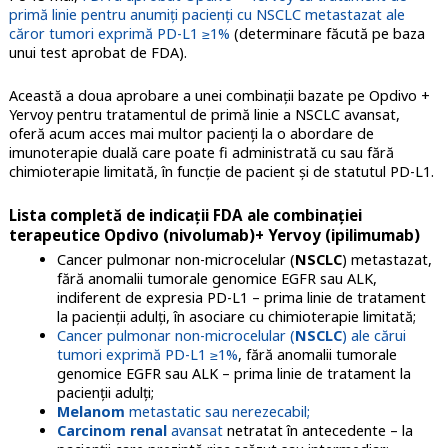
primă linie pentru anumiți pacienți cu NSCLC metastazat ale
căror tumori exprimă PD-L1 ≥1%
(determinare făcută pe baza
unui test aprobat de FDA).
Această a doua aprobare a unei combinații bazate pe Opdivo +
Yervoy pentru tratamentul de primă linie a NSCLC avansat,
oferă acum acces mai multor pacienți la o abordare de
imunoterapie duală care poate fi administrată cu sau fără
chimioterapie limitată, în funcție de pacient și de statutul PD-L1.
Lista completă de indicații FDA ale combinației
terapeutice Opdivo (nivolumab)+ Yervoy (ipilimumab)
Cancer pulmonar non-microcelular (
NSCLC
) metastazat,
fără anomalii tumorale genomice EGFR sau ALK,
indiferent de expresia PD-L1 – prima linie de tratament
la pacienții adulți, în asociare cu chimioterapie limitată;
Cancer pulmonar non-microcelular (
NSCLC
) ale cărui
tumori exprimă PD-L1 ≥1%
, fără anomalii tumorale
genomice EGFR sau ALK – prima linie de tratament la
pacienții adulți;
Melanom
metastatic sau nerezecabil;
Carcinom renal
avansat
netratat în antecedente – la