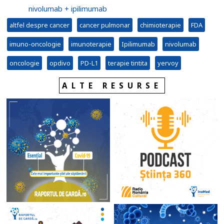
nivolumab + ipilimumab
altfel despre cancer
cancer pulmonar
chimioterapie
FDA
imuno-oncologie
imunoterapie
Ipilimumab
nivolumab
oncologie
opdivo
PD-L1
terapie tintita
yervoy
ALTE RESURSE