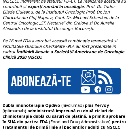
(NSCLC), indiferent de statusul PD-L1. La realizarea acestuia au
contribuit și
experți români în oncologie
: Prof. Dr. Tudor-
Eliade Ciuleanu, de la Institutul Oncologic Prof. Dr. Ion
Chiricuta din Cluj Napoca, Conf. Dr. Michael Schenker, de la
Centrul Oncologic „Sf. Nectarie” din Craiova și Dr. Aurelia
Alexandru de la Institutul Oncologic București.
Pe 26 mai FDA a aprobat această combinație terapeutică și
rezultatele studiului CheckMate -9LA au fost prezentate în
cadrul
Întâlnirii Anuale a Societății Americane de Oncologie
Clinică 2020 (ASCO).
Dubla imunoterapie Opdivo
(nivolumab)
plus Yervoy
(ipilimumab)
administrată împreună cu două cicluri de
chimioterapie dublă cu săruri de platină, a primit aprobare
în SUA din partea FDA
(Food and Drug Administration)
pentru
tratamentul de primă linie al pacienților adulți cu NSCLC