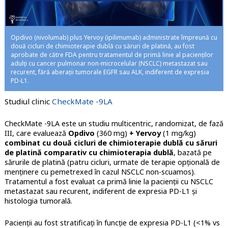
Opdivo (nivolumab) plus Yervoy (ipilimumab) administrate împreună cu
două cicluri de chimioterapie dublă cu săruri de platină, au fost
aprobate de către FDA pentru tratamentul de primă linie al pacienților
adulți cu cancer pulmonar non-microcelular (NSCLC) metastazat sau
recurent, fără aberații tumorale EGFR sau ALK, indiferent de expresia
PD-L1.
Studiul clinic
CheckMate -9LA
CheckMate -9LA este un studiu multicentric, randomizat, de fază
III, care evaluează
Opdivo
(360 mg)
+ Yervoy
(1 mg/kg)
combinat cu două cicluri de chimioterapie dublă cu săruri
de platină comparativ cu chimioterapia dublă
, bazată pe
sărurile de platină (patru cicluri, urmate de terapie opțională de
menținere cu pemetrexed în cazul NSCLC non-scuamos).
Tratamentul a fost evaluat ca primă linie la pacienții cu NSCLC
metastazat sau recurent, indiferent de expresia PD-L1 și
histologia tumorală.
Pacienții au fost stratificați în funcție de expresia PD-L1 (<1% vs