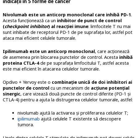
indicații în 5 forme de cancer
Nivolumab este un anticorp monoclonal care inhibă PD-1
.
Acesta funcționează ca un
inhibitor de punct de control
(
checkpoint inhibitor
) al reacției imune
: limfocitele T nu mai
sunt inhibate de receptorul PD-1 de pe suprafața lor, astfel pot
ataca mai eficient celulele tumorale.
Ipilimumab este un anticorp monoclonal
, care acționează
de asemenea prin blocarea punctelor de control. Acesta
inhibă
proteina CTLA-4
de pe suprafața limfocitului T, astfel acesta
este mai eficient în atacarea celulelor tumorale.
Opdivo + Yervoy este o
combinație unică de doi inhibitori ai
punctelor de control
cu un mecanism de
acțiune potențial
sinergic
, care vizează două puncte de control diferite (PD-1 și
CTLA-4) pentru a ajuta la distrugerea celulelor tumorale, astfel:
nivolumab ajută la activarea și proliferarea celulelor T;
ipilimumab
ajută celulele T existente să descopere
tumora.
Unele dintre celulele T stimulate de ipilimumab pot deveni celule