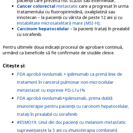
pacienții care prezintă risc scăzut sau intermediar;
Cancer colorectal
metastatic
care a progresat în urma
tratamentului cu fluoropirimidină, oxaliplatină sau
irinotecan – la pacienții cu vârsta de peste 12 ani și cu
instabilitate microsatelitară mare (MSI-H);
Carcinom hepatocelular
– la pacienți tratați în prealabil
cu sorafenib.
Pentru ultimele doua indicații procesul de aprobare continuă,
urmând ca beneficiile să fie confirmate de studiile clinice.
Citește și:
FDA aprobă nivolumab + ipilimumab ca primă linie de
tratament în cancerul pulmonar non-microcelular
metastazat cu expresie PD-L1≥1%
FDA aprobă nivolumab+ipilimumab, prima dublă
imunoterapie pentru pacienții cu carcinom hepatocelular,
tratați în prealabil cu sorafenib
#ESMO19. Unul din doi pacienţi cu melanom metastatic
supraviețuiește la 5 ani cu imunoterapia combinată