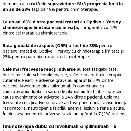
demonstrat o
rată de supraviețuire fără progresia bolii la
un an de 33%
față de 18% pentru chimioterapie.
La un an, 63% dintre pacienți tratați cu Opdivo + Yervoy +
chimioterapie limitată erau în viață
, comparativ cu 47%
dintre cei tratați cu chimioterapie.
Rata globală de răspuns (ORR) a fost de 38%
pentru
pacienții tratați cu Opdivo + Yervoy cu chimioterapie limitată și
25% pentru pacienții tratați cu chimioterapie.
Cele mai frecvente reacții adverse
au fost fatigabilitate,
dureri musculo-scheletale, diaree, scăderea apetitului, erupții
cutanate. Reacțiile adverse grave au apărut la 57% dintre
pacienți. Nivolumab plus ipilimumab în combinație cu
chimioterapia dublă cu săruri de platină au fost întrerupte din
cauza evenimentelor adverse la 24% dintre pacienți. Cele mai
frecvente reacții adverse grave au fost pneumonia și insuficiența
respiratorie, neutropenia febrilă, anemia, leziunile renale acute.
În plus, evenimentele adverse fatale au apărut la 7 (2%) pacienți.
Imunoterapia dublă cu nivolumab și ipilimumab – 6