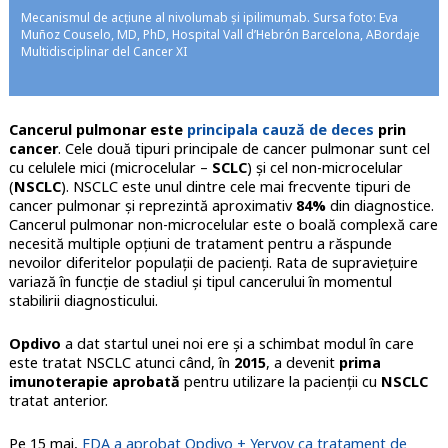
Mecanismul de acțiune al nivolumab și ipilimumab. Sursa foto: Eva
Muñoz Couselo, MD, PhD, Hospital Vall d’Hebrón Barcelona, ABordaje
Multidisciplinar del Cancer XI
Cancerul pulmonar este
principala cauză de deces
prin
cancer
. Cele două tipuri principale de cancer pulmonar sunt cel
cu celulele mici (microcelular –
SCLC
) și cel non-microcelular
(
NSCLC
). NSCLC este unul dintre cele mai frecvente tipuri de
cancer pulmonar și reprezintă aproximativ
84%
din diagnostice.
Cancerul pulmonar non-microcelular este o boală complexă care
necesită multiple opțiuni de tratament pentru a răspunde
nevoilor diferitelor populații de pacienți. Rata de supraviețuire
variază în funcție de stadiul și tipul cancerului în momentul
stabilirii diagnosticului.
Opdivo
a dat startul unei noi ere și a schimbat modul în care
este tratat NSCLC atunci când, în
2015
, a devenit
prima
imunoterapie aprobată
pentru utilizare la pacienții cu
NSCLC
tratat anterior.
Pe 15 mai,
FDA a aprobat Opdivo + Yervoy ca tratament de