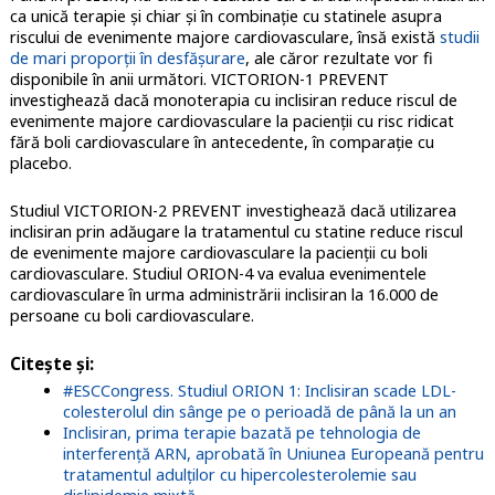
ca unică terapie și chiar şi în combinație cu statinele asupra
riscului de evenimente majore cardiovasculare, însă există
studii
de mari proporții în desfășurare
, ale căror rezultate vor fi
disponibile în anii următori. VICTORION-1 PREVENT
investighează dacă monoterapia cu inclisiran reduce riscul de
evenimente majore cardiovasculare la pacienții cu risc ridicat
fără boli cardiovasculare în antecedente, în comparație cu
placebo.
Studiul VICTORION-2 PREVENT investighează dacă utilizarea
inclisiran prin adăugare la tratamentul cu statine reduce riscul
de evenimente majore cardiovasculare la pacienții cu boli
cardiovasculare. Studiul ORION-4 va evalua evenimentele
cardiovasculare în urma administrării inclisiran la 16.000 de
persoane cu boli cardiovasculare.
Citeşte şi:
#ESCCongress. Studiul ORION 1: Inclisiran scade LDL-
colesterolul din sânge pe o perioadă de până la un an
Inclisiran, prima terapie bazată pe tehnologia de
interferență ARN, aprobată în Uniunea Europeană pentru
tratamentul adulților cu hipercolesterolemie sau