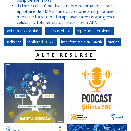
dislipidemie mixtă
4 dintre cele 10 noi tratamente recomandate spre
aprobare de EMA în luna octombrie sunt produse
medicale bazate pe terapii avansate: terapii genice,
celulare și tehnologia de interferență ARN
boli cardiovasculare
colesterol LDL
hipercolesterolemie
Inclisiran
inhibitori PCSK9
interferenta ARN (ARNi)
statine
ALTE RESURSE