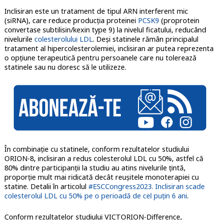
Inclisiran este un tratament de tipul ARN interferent mic
(siRNA), care reduce producția proteinei
PCSK9
(proprotein
convertase subtilisin/kexin type 9) la nivelul ficatului, reducând
nivelurile
colesterolului LDL
. Deși statinele rămân principalul
tratament al hipercolesterolemiei, inclisiran ar putea reprezenta
o opțiune terapeutică pentru persoanele care nu tolerează
statinele sau nu doresc să le utilizeze.
În combinaţie cu statinele, conform rezultatelor studiului
ORION-8, inclisiran a redus colesterolul LDL cu 50%, astfel că
80% dintre participanţii la studiu au atins nivelurile ţintă,
proporţie mult mai ridicată decât reuşitele monoterapiei cu
statine. Detalii în articolul
#ESCCongress2023. Inclisiran scade
colesterolul LDL cu 50% pe o perioadă de cel puțin 6 ani
.
Conform rezultatelor studiului VICTORION-Difference,