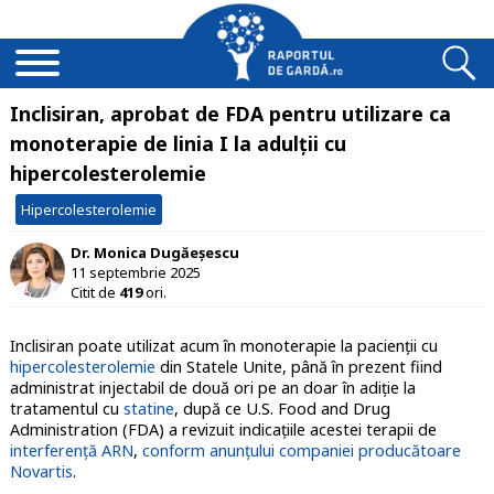
Inclisiran, aprobat de FDA pentru utilizare ca
monoterapie de linia I la adulții cu
hipercolesterolemie
Hipercolesterolemie
Dr. Monica Dugăeșescu
11 septembrie 2025
Citit de
419
ori.
Inclisiran poate utilizat acum în monoterapie la pacienții cu
hipercolesterolemie
din Statele Unite, până în prezent fiind
administrat injectabil de două ori pe an doar în adiție la
tratamentul cu
statine
, după ce U.S. Food and Drug
Administration (FDA) a revizuit indicațiile acestei terapii de
interferenţă ARN
,
conform anunțului companiei producătoare
Novartis
.