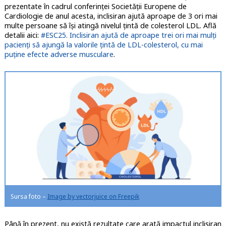
prezentate în cadrul conferinţei Societăţii Europene de
Cardiologie de anul acesta, inclisiran ajută aproape de 3 ori mai
multe persoane să îşi atingă nivelul ţintă de colesterol LDL. Află
detalii aici:
#ESC25. Inclisiran ajută de aproape trei ori mai mulți
pacienți să ajungă la valorile țintă de LDL-colesterol, cu mai
puține efecte adverse musculare
.
Sursa foto –
Image by vectorjuice on Freepik
Până în prezent, nu există rezultate care arată impactul inclisiran