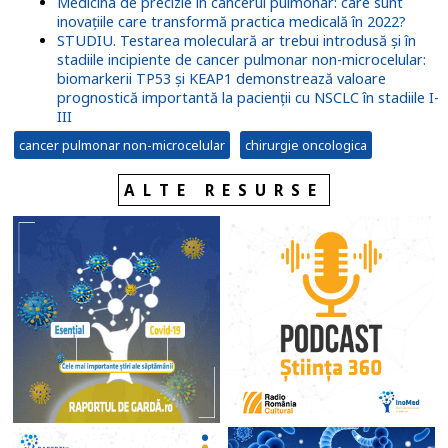
Medicina de precizie în cancerul pulmonar: care sunt
inovațiile care transformă practica medicală în 2022?
STUDIU. Testarea moleculară ar trebui introdusă și în
stadiile incipiente de cancer pulmonar non-microcelular:
biomarkerii TP53 și KEAP1 demonstrează valoare
prognostică importantă la pacienții cu NSCLC în stadiile I-
III
cancer pulmonar non-microcelular
chirurgie oncologica
ALTE RESURSE