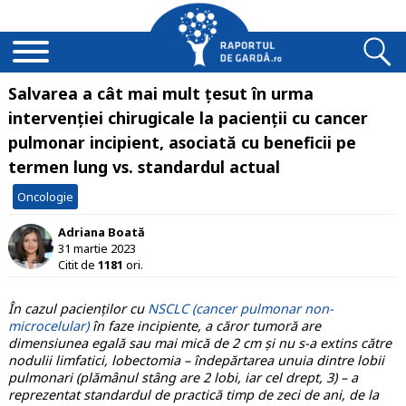
Salvarea a cât mai mult țesut în urma
intervenției chirugicale la pacienții cu cancer
pulmonar incipient, asociată cu beneficii pe
termen lung vs. standardul actual
Oncologie
Adriana Boată
31 martie 2023
Citit de
1181
ori.
În cazul pacienților cu
NSCLC (cancer pulmonar non-
microcelular)
în faze incipiente, a căror tumoră are
dimensiunea egală sau mai mică de 2 cm și nu s-a extins către
nodulii limfatici, lobectomia – îndepărtarea unuia dintre lobii
pulmonari (plămânul stâng are 2 lobi, iar cel drept, 3) – a
reprezentat standardul de practică timp de zeci de ani, de la