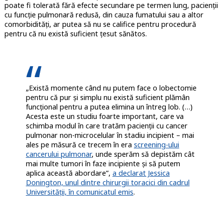
poate fi tolerată fără efecte secundare pe termen lung, pacienții
cu funcție pulmonară redusă, din cauza fumatului sau a altor
comorbidități, ar putea să nu se califice pentru procedură
pentru că nu există suficient țesut sănătos.
„Există momente când nu putem face o lobectomie
pentru că pur și simplu nu există suficient plămân
funcțional pentru a putea elimina un întreg lob. (…)
Acesta este un studiu foarte important, care va
schimba modul în care tratăm pacienții cu cancer
pulmonar non-microcelular în stadiu incipient – ​​mai
ales pe măsură ce trecem în era
screening-ului
cancerului pulmonar
, unde sperăm să depistăm cât
mai multe tumori în faze incipiente și să putem
aplica această abordare”,
a declarat Jessica
Donington, unul dintre chirurgii toracici din cadrul
Universității, în comunicatul emis
.