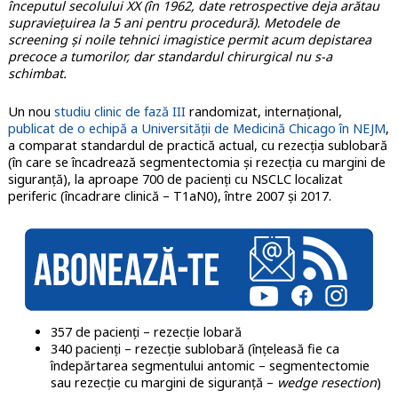
începutul secolului XX (în 1962, date retrospective deja arătau
supraviețuirea la 5 ani pentru procedură). Metodele de
screening și noile tehnici imagistice permit acum depistarea
precoce a tumorilor, dar standardul chirurgical nu s-a
schimbat.
Un nou
studiu clinic de fază III
randomizat, internațional,
publicat de o echipă a Universității de Medicină Chicago în NEJM
,
a comparat standardul de practică actual, cu rezecția sublobară
(în care se încadrează segmentectomia și rezecția cu margini de
siguranță), la aproape 700 de pacienți cu NSCLC localizat
periferic (încadrare clinică – T1aN0), între 2007 și 2017.
357 de pacienți – rezecție lobară
340 pacienți – rezecție sublobară (înțeleasă fie ca
îndepărtarea segmentului antomic – segmentectomie
sau rezecție cu margini de siguranță –
wedge resection
)