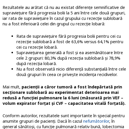
Rezultatele au arătat că nu au existat diferențe semnificative de
supraviețuire fără progresia bolii la 5 ani între cele două grupuri,
iar rata de supraviețuire în cazul grupului cu rezecție sublobară
nu a fost inferioară celei din grupul cu rezecție lobară:
Rata de supraviețuire fără progresia bolii pentru cei cu
rezecție sublobară a fost de 63,6% versus 64,1% pentru
cei cu rezecție lobară.
Supraviețuirea generală a fost și ea asemănătoare între
cele 2 grupuri: 80,3% după rezecția sublobară și 78,9%
după rezecția lobară.
Nu a fost observată nicio diferență substanțială între cele
două grupuri în ceea ce privește incidența recidivelor.
Mai mult,
pacienții a căror tumoră a fost îndepărtată prin
secționare sublobară au experimentat deterioarea mai
redusă a funcției pulmonare la 6 luni (măsurată prin VEF –
volum expirator forțat și CVF – capacitatea vitală forțată).
Conform autorilor, rezultatele sunt importante în special pentru
anumite grupuri de pacienți. Dacă în cazul
nefumătorilor
, în
general sănătoși, cu funcție pulmonară relativ bună, lobectomia