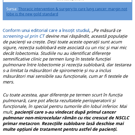
Sursa:
Thoracic intervention & surgery to cure lung cancer: margin not
lobe is the new gold standard
Conform unui editorial care a însoțit studiul
,
„Pe măsură ce
screening-ul prin CT
devine mai răspândit, această populație
de pacienți va crește. Deși toate aceste operații sunt acum
sigure, rezecția sublobară este asociată cu un risc și mai mic
decât lobectomia. Studiile nu au identificat diferențe
semnificative clinic pe termen lung în testele funcției
pulmonare între lobectomie și rezecția sublobară, dar testarea
s-a limitat la măsurători de spirometrie și nu a inclus
măsurători mai sensibile sau funcționale, cum ar fi testele de
mers.
Cu toate acestea, apar diferențe pe termen scurt în funcția
pulmonară, care pot afecta rezultatele perioperatorii și
funcționale, în special pentru tumorile din lobul inferior. Mai
mult,
pacienții care s-au vindecat după primul cancer
pulmonar non-microcelular rămân cu risc crescut de NSCLC
primar metacron
.
Rezecțiile sublobare lasă deschise mai
multe opțiuni de tratament pentru astfel de pacienți.