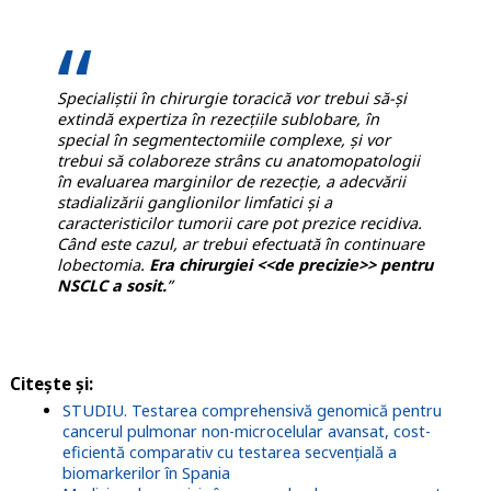
Specialiștii în chirurgie toracică vor trebui să-și
extindă expertiza în rezecțiile sublobare, în
special în segmentectomiile complexe, și vor
trebui să colaboreze strâns cu anatomopatologii
în evaluarea marginilor de rezecție, a adecvării
stadializării ganglionilor limfatici și a
caracteristicilor tumorii care pot prezice recidiva.
Când este cazul, ar trebui efectuată în continuare
lobectomia.
Era chirurgiei <<de precizie>> pentru
NSCLC a sosit.
”
Citește și:
STUDIU. Testarea comprehensivă genomică pentru
cancerul pulmonar non-microcelular avansat, cost-
eficientă comparativ cu testarea secvențială a
biomarkerilor în Spania