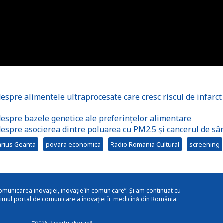
espre alimentele ultraprocesate care cresc riscul de infarct
despre bazele genetice ale preferințelor alimentare
despre asocierea dintre poluarea cu PM2.5 și cancerul de sâ
arius Geanta
povara economica
Radio Romania Cultural
screening
omunicarea inovației, inovație în comunicare”. Și am continuat cu
rimul portal de comunicare a inovației în medicină din România.
©2026 Raportul de gardă