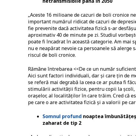
netransmisibile până în 2050
„Aceste 16 milioane de cazuri de boli cronice ne
important numărul ridicat de cazuri de depresie,
fie prevenite dacă activitatea fizică s-ar desf
aproximativ 40 de minute pe zi. Studiul vorbeșt
poate fi încadrat în această categorie. Am mai s
nu e neapărat nevoie ca persoanele să alerge sa
riscul de boli cronice.
Rămâne întrebarea <<De ce un număr suficient d
Aici sunt factori individuali, dar și care țin de
se referă mai degrabă la ceea ce ar putea fi făcu
stimulării activității fizice, pentru copii la școl
orașelor, al localităților în care trăim. Cred că
pe care o are activitatea fizică și a valorii pe c
Somnul profund
noaptea îmbunătățește
zaharat de tip 2