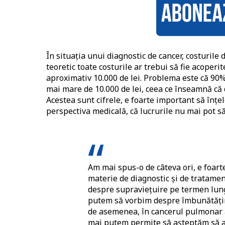
În situația unui diagnostic de cancer, costurile
teoretic toate costurile ar trebui să fie acoper
aproximativ 10.000 de lei. Problema este că 90
mai mare de 10.000 de lei, ceea ce înseamnă că 
Acestea sunt cifrele, e foarte important să înțe
perspectiva medicală, că lucrurile nu mai pot să
Am mai spus-o de câteva ori, e foart
materie de diagnostic și de tratamen
despre supraviețuire pe termen lung
putem să vorbim despre îmbunătățire
de asemenea, în cancerul pulmonar av
mai putem permite să așteptăm să ap