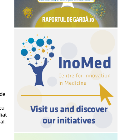
 de
cu
iat
al.