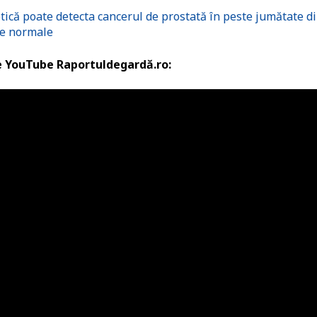
ică poate detecta cancerul de prostată în peste jumătate d
te normale
de YouTube Raportuldegardă.ro: