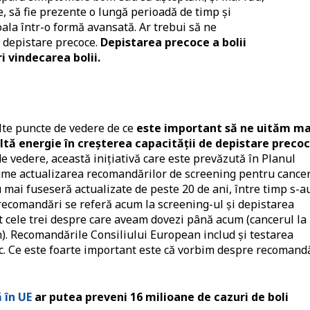
, să fie prezente o lungă perioadă de timp și
oala într-o formă avansată. Ar trebui să ne
i depistare precoce.
Depistarea precoce a bolii
 vindecarea bolii.
lte puncte de vedere de ce
este important să ne uităm ma
ltă energie în creșterea capacității de depistare precoc
de vedere, această inițiativă care este prevăzută în Planul
me actualizarea recomandărilor de screening pentru cance
mai fuseseră actualizate de peste 20 de ani, între timp s-a
te recomandări se referă acum la screening-ul și depistarea
t cele trei despre care aveam dovezi până acum (cancerul la
in). Recomandările Consiliului European includ și testarea
ic. Ce este foarte important este că vorbim despre recomand
 în UE
ar putea preveni 16 milioane de cazuri de boli