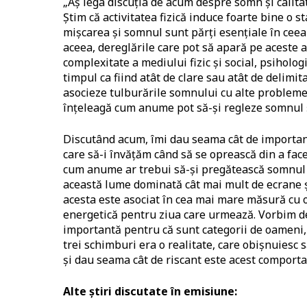
„Aș lega discuția de acum despre somn și calitat
Știm că activitatea fizică induce foarte bine o
mișcarea și somnul sunt părți esențiale în ceea 
aceea, dereglările care pot să apară pe aceste
complexitate a mediului fizic și social, psiholog
timpul ca fiind atât de clare sau atât de delimi
asocieze tulburările somnului cu alte probleme
înțeleagă cum anume pot să-și regleze somnul ș
Discutând acum, îmi dau seama cât de importa
care să-i învățăm când să se oprească din a face
cum anume ar trebui să-și pregătească somnul pe
această lume dominată cât mai mult de ecrane 
acesta este asociat în cea mai mare măsură cu o
energetică pentru ziua care urmează. Vorbim de
importantă pentru că sunt categorii de oameni,
trei schimburi era o realitate, care obișnuiesc 
și dau seama cât de riscant este acest comport
Alte știri discutate în emisiune: