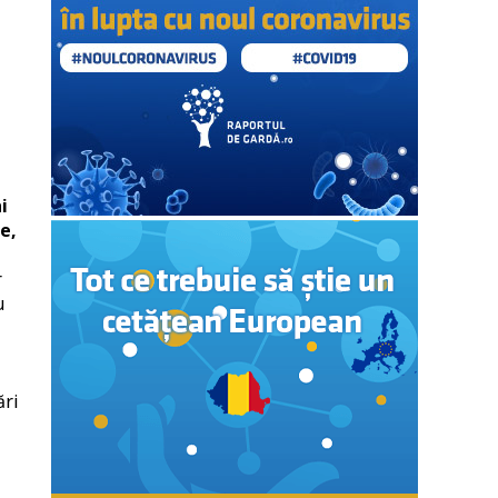
i
e,
r
u
ări