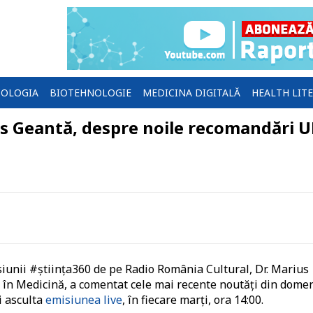
OLOGIA
BIOTEHNOLOGIE
MEDICINA DIGITALĂ
HEALTH LIT
us Geantă, despre noile recomandări U
siunii #știința360 de pe Radio România Cultural, Dr. Marius
 în Medicină, a comentat cele mai recente noutăți din dome
i asculta
emisiunea live
, în fiecare marți, ora 14:00.