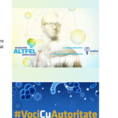
re
al.