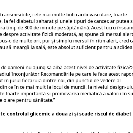
transmisibile, cele mai multe boli cardiovasculare, foarte
 la fel diabetul zaharat și unele tipuri de cancer, ar putea 
ășura timp de 300 de minute pe săptămână. Acest lucru însea
e despre activitate fizică moderată, aș spune că mersul aler
pus-o de multe ori, pur și simplu mersul în ritm alert, cred c
u să meargă la sală, este absolut suficient pentru a scădea
e oameni nu ajung să aibă acest nivel de activitate fizică?
 mediul înconjurător. Recomandările pe care le face acest rapo
t în jurul fiecăruia dintre noi, din punctul de vedere al
i, din ce în ce mai mult la locul de muncă, la nivelul design-ul
 este foarte importantă și promovarea mediatică a valorii în s
are o are pentru sănătate.”
 controlul glicemic a doua zi și scade riscul de diabet