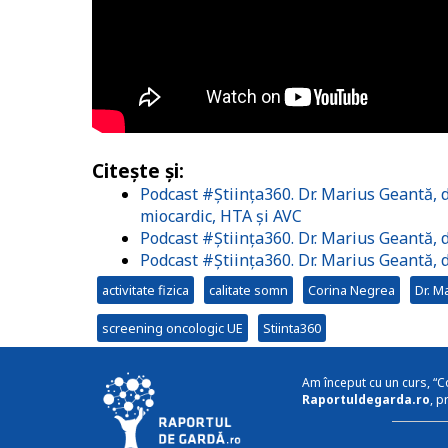
Citește și:
Podcast #Știința360. Dr. Marius Geantă, d
miocardic, HTA și AVC
Podcast #Știința360. Dr. Marius Geantă, 
Podcast #Știința360. Dr. Marius Geantă, 
activitate fizica
calitate somn
Corina Negrea
Dr. M
screening oncologic UE
Stiinta360
Am început cu un curs, “C
Raportuldegarda.ro
, p