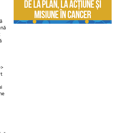
să
mnă
t
ă
>>
rt
ui
ine