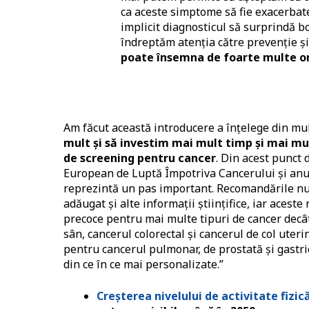
ca aceste simptome să fie exacerbate
implicit diagnosticul să surprindă b
îndreptăm atenția către prevenție ș
poate însemna de foarte multe ori
Am făcut această introducere a înțelege din mu
mult și să investim mai mult timp și mai mu
de screening pentru cancer
. Din acest punct 
European de Luptă Împotriva Cancerului și anu
reprezintă un pas important. Recomandările nu 
adăugat și alte informații științifice, iar aces
precoce pentru mai multe tipuri de cancer decâ
sân, cancerul colorectal și cancerul de col uter
pentru cancerul pulmonar, de prostată și gastr
din ce în ce mai personalizate.”
Creșterea nivelului de activitate fizică