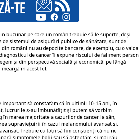
 din buzunar pe care un român trebuie să le suporte, deși
ite de sistemul de asigurări publice de sănătate, sunt de
% din români nu au depozite bancare, de exemplu, cu o valoa
diagnosticul de cancer îi expune riscului de faliment person
legem și din perspectivă socială și economică, pe lângă
 meargă în acest fel.
e important să constatăm că în ultimii 10-15 ani, în
t, lucrurile s-au îmbunătățit și putem să vorbim
 în marea majoritate a cazurilor de cancer la sân,
a supraviețuirii în cazul melanomului avansat și,
ansat. Trebuie cu toții să fim conștienți că nu ne
ară simptomele bolii sau să așteptăm, și mai rău,