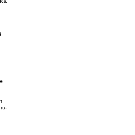
ică.
ă
n
ce
n
 nu-