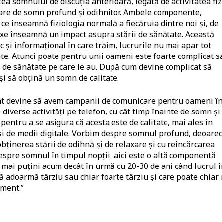
ea somnului de discuția anterioară, legată de activitatea fiz
 stare de somn profund și odihnitor. Ambele componente,
ce înseamnă fiziologia normală a fiecăruia dintre noi și, de
 axe înseamnă un impact asupra stării de sănătate. Această
ic și informațional în care trăim, lucrurile nu mai apar tot
tate. Atunci poate pentru unii oameni este foarte complicat s
 de sănătate pe care le au. După cum devine complicat să
i să obțină un somn de calitate.
nt devine să avem campanii de comunicare pentru oameni î
 diverse activități pe telefon, cu cât timp înainte de somn și
ntru a se asigura că acesta este de calitate, mai ales în
și de medii digitale. Vorbim despre somnul profund, deoare
bținerea stării de odihnă și de relaxare și cu reîncărcarea
spre somnul în timpul nopții, aici este o altă componentă
 mai puțini acum decât în urmă cu 20-30 de ani când lucrul î
să adoarmă târziu sau chiar foarte târziu și care poate chiar
ament.”