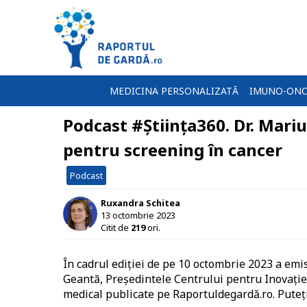
MEDICINA PERSONALIZATĂ
IMUNO-ONC
Podcast #Știința360. Dr. Mari
pentru screening în cancer
Podcast
Ruxandra Schitea
13 octombrie 2023
Citit de
219
ori.
În cadrul ediției de pe 10 octombrie 2023 a emi
Geantă, Președintele Centrului pentru Inovație
medical publicate pe Raportuldegardă.ro. Puteț