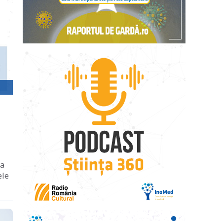
ea
ele