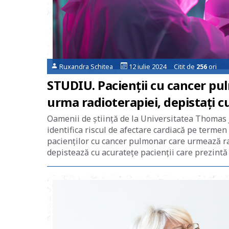
Ruxandra Schitea
12 iulie 2024 Citit de
256
ori
STUDIU. Pacienții cu cancer pulm
urma radioterapiei, depistați cu 
Oamenii de știință de la Universitatea Thomas 
identifica riscul de afectare cardiacă pe termen
pacienților cu cancer pulmonar care urmează ra
depistează cu acuratețe pacienții care prezintă 