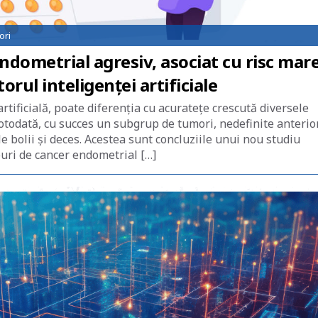
ori
ndometrial agresiv, asociat cu risc mar
orul inteligenței artificiale
tificială, poate diferenţia cu acurateţe crescută diversele
totodată, cu succes un subgrup de tumori, nedefinite anterior
le bolii şi deces. Acestea sunt concluziile unui nou studiu
uri de cancer endometrial […]