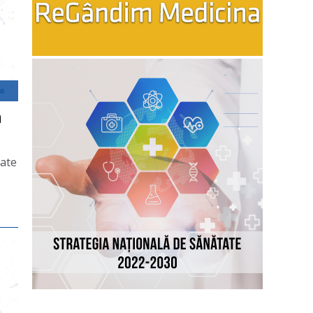
n
oate