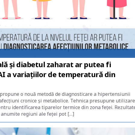
ă și diabetul zaharat ar putea fi
AI a variațiilor de temperatură din
 propune o nouă metodă de diagnosticare a hipertensiunii
 afecțiuni cronice și metabolice. Tehnica presupune utilizar
entru identificarea tiparelor termice din zona feței. Rezultat
 anumite regiuni ale feței pot […]