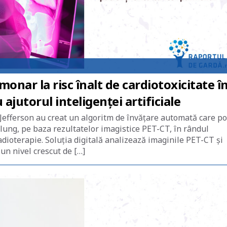
onar la risc înalt de cardiotoxicitate î
ajutorul inteligenței artificiale
Jefferson au creat un algoritm de învățare automată care p
 lung, pe baza rezultatelor imagistice PET-CT, în rândul
dioterapie. Soluția digitală analizează imaginile PET-CT și
un nivel crescut de […]