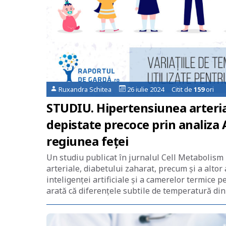
Ruxandra Schitea
26 iulie 2024 Citit de
159
ori
STUDIU. Hipertensiunea arterial
depistate precoce prin analiza 
regiunea feței
Un studiu publicat în jurnalul Cell Metabolism
arteriale, diabetului zaharat, precum și a altor
inteligenței artificiale și a camerelor termice p
arată că diferențele subtile de temperatură din