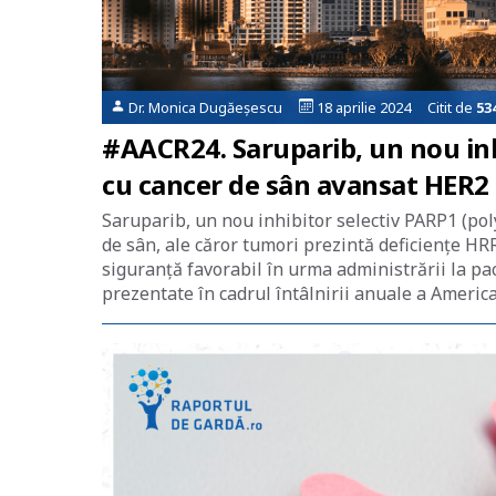
Dr. Monica Dugăeșescu
18 aprilie 2024 Citit de
53
#AACR24. Saruparib, un nou inhi
cu cancer de sân avansat HER2
Saruparib, un nou inhibitor selectiv PARP1 (pol
de sân, ale căror tumori prezintă deficienţe HR
siguranţă favorabil în urma administrării la pa
prezentate în cadrul întâlnirii anuale a Americ