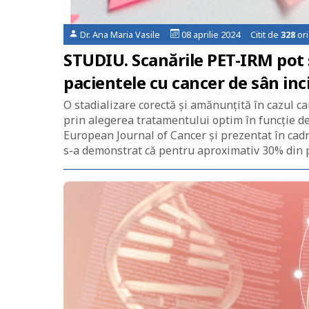
Dr. Ana Maria Vasile
08 aprilie 2024 Citit de
328
ori
STUDIU. Scanările PET-IRM pot
pacientele cu cancer de sân inc
O stadializare corectă și amănunțită în cazul c
prin alegerea tratamentului optim în funcție de
European Journal of Cancer și prezentat în cad
s-a demonstrat că pentru aproximativ 30% din p