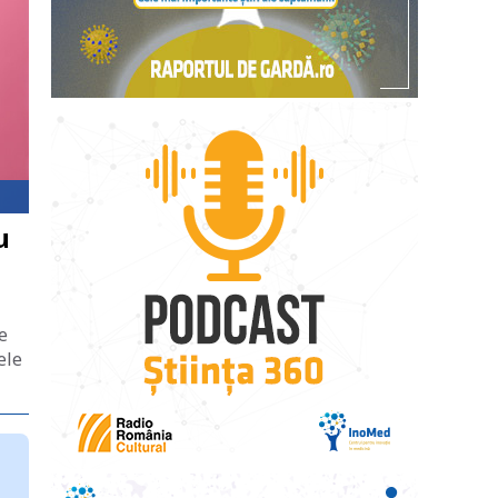
u
e
ele