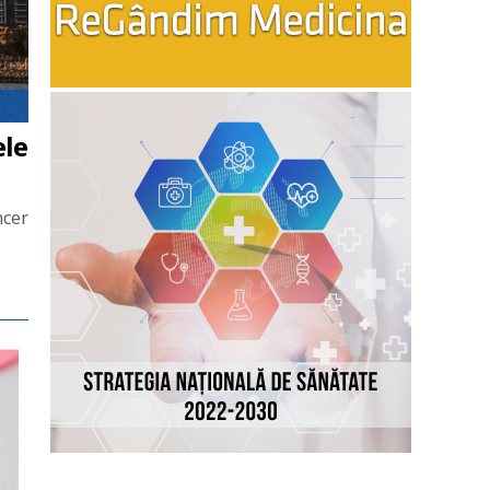
ele
ncer