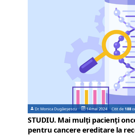
Dr. Monica Dugăeșescu
14 mai 2024 Citit de
188
or
STUDIU. Mai mulți pacienți onco
pentru cancere ereditare la re