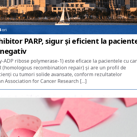
4
ori
bitor PARP, sigur și eficient la pacient
 negativ
y-ADP ribose polymerase-1) este eficace la pacientele cu ca
R (homologous recombination repair) şi are un profil de
cienţi cu tumori solide avansate, conform rezultatelor
an Association for Cancer Research […]