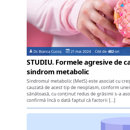
Dr. Bianca Cucoș
21 mai 2024 Citit de
482
ori
STUDIU. Formele agresive de ca
sindrom metabolic
Sindromul metabolic (MetS) este asociat cu creșt
cauzată de acest tip de neoplasm, conform unei 
sănătoasă, cu conținut redus de grăsimi s-a aso
confirmă încă o dată faptul că factorii […]