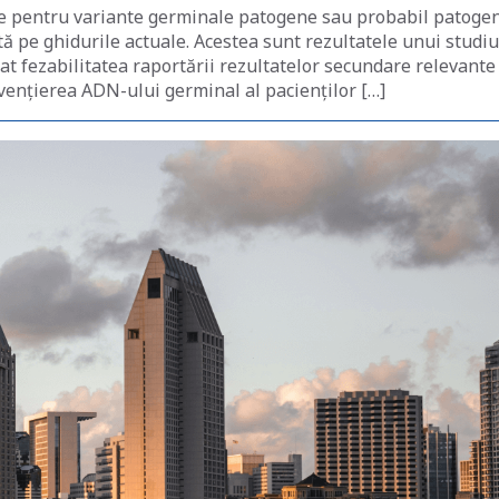
ive pentru variante germinale patogene sau probabil patoge
ată pe ghidurile actuale. Acestea sunt rezultatele unui studiu
at fezabilitatea raportării rezultatelor secundare relevante
cvenţierea ADN-ului germinal al pacienţilor […]