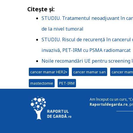
Citește și:
STUDIU. Tratamentul neoadjuvant în cance
de la nivel tumoral
STUDIU. Riscul de recurență în cancerul 
invazivă, PET-IRM cu PSMA radiomarcat
Noile recomandări UE pentru screening î
cancer mamar HER2+
cancer mamar san
cancer mam
mastectomie
PET-IRM
Am început cu un curs, “C
Raportuldegarda.ro
, p