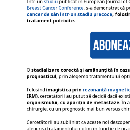
Într-un
studiu
publicat în European Journal of C
Breast Cancer Conference
, s-a demonstrat că 
cancer de sân într-un stadiu precoce
, folos
tratament potrivite.
O
stadializare corectă și amănunțită în caz
prognosticul
, prin alegerea tratamentului opti
Folosind
imagistica prin
rezonanță magneti
IRM)
, cercetătorii au putut să decidă dacă exis
organismului, cu apariția de metastaze
. În 
chirurgie, cu un prognostic mai bun versus chir
Cercetătorii au subliniat că aceste noi descope
alegerea tratamentului optim în funcție de gra