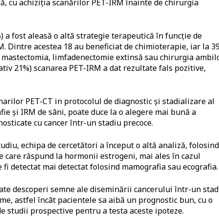
ță, cu achiziția scanărilor PET-IRM înainte de chirurgia
 a fost aleasă o altă strategie terapeutică în funcție de
M. Dintre acestea 18 au beneficiat de chimioterapie, iar la 3
fi mastectomia, limfadenectomie extinsă sau chirurgia ambil
ativ 21%) scanarea PET-IRM a dat rezultate fals pozitive,
rilor PET-CT in protocolul de diagnostic și stadializare al
afie și IRM de sâni, poate duce la o alegere mai bună a
nosticate cu cancer într-un stadiu precoce.
udiu, echipa de cercetători a început o altă analiză, folosind
e care răspund la hormonii estrogeni, mai ales în cazul
 fi detectat mai detectat folosind mamografia sau ecografia.
te descoperi semne ale diseminării cancerului într-un stad
me, astfel încât pacientele sa aibă un prognostic bun, cu o
de studii prospective pentru a testa aceste ipoteze.