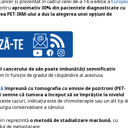
ancer și prezentat în cadrul celei de-a 14-a ediție a
Europe
pentru
aproximativ 30% din pacientele diagnosticate cu
irea PET-IRM-ului a dus la alegerea unei opțiuni de
ul cancerului de sân poate imbunătăți semnificativ
m în funcție de gradul de răspândire al acestuia.
că
împreună cu tomografia cu emisie de pozitroni (PET-
tă
semne că tumora a început să se împrăștie la nivelul
aceste cazuri, indicația este de chimioterapie sau un alt tip d
urgia conservatoare a sânului.
riri reprezintă
o metodă de stadializare mai bună
, cu
dul de metastazare.