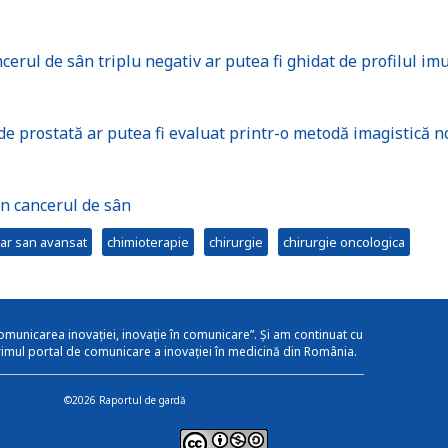
rul de sân triplu negativ ar putea fi ghidat de profilul im
de prostată ar putea fi evaluat printr-o metodă imagistică n
n cancerul de sân
ar san avansat
chimioterapie
chirurgie
chirurgie oncologica
omunicarea inovației, inovație în comunicare”. Și am continuat cu
rimul portal de comunicare a inovației în medicină din România.
©2026 Raportul de gardă