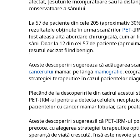
afectat, țesuturile înconjurătoare sau la distan
conservatoare a sânului.
La 57 de paciente din cele 205 (aproximativ 30%)
rezultatele obținute în urma scanărilor
PET
-IR
fost aleasă altă abordare chirurgicală, cum ar 
sâni. Doar la 12 din cei 57 de paciente (aproxim
țesutul excizat fiind benign.
Aceste descoperiri sugereaza că adăugarea scana
cancerului
mamar, pe lângă
mamografie
, ecogr
strategiei terapeutice în cazul pacientelor diag
Plecând de la descoperirile din cadrul acestui st
PET-IRM-ul pentru a detecta celulele neoplazic
pacientelor cu cancer mamar lobular, care poate
Aceste descoperiri sugerează că PET-IRM-ul poa
precoce, cu alegerea strategiei terapeutice opti
speranță de viață crescută, însă este nevoie și 