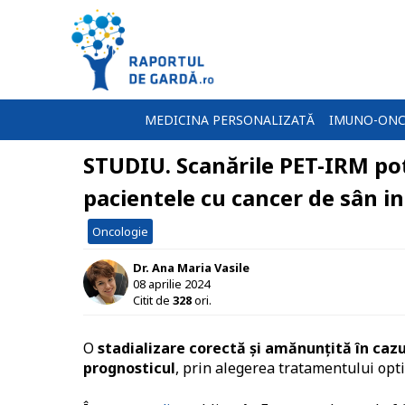
MEDICINA PERSONALIZATĂ
IMUNO-ONC
STUDIU. Scanările PET-IRM po
pacientele cu cancer de sân in
Oncologie
Dr. Ana Maria Vasile
08 aprilie 2024
Citit de
328
ori.
O
stadializare corectă și amănunțită în caz
prognosticul
, prin alegerea tratamentului opti