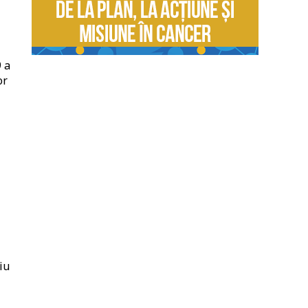
9 a
or
iu