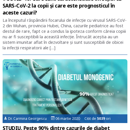
SARS-CoV-2 la copii și care este prognosticul în
aceste cazuri?
La începutul răspândirii focarului de infecție cu virusul SARS-CoV-
2 din Wuhan, provincia Hubei, China, cazurile pediatrice au fost
destul de rare, fapt ce a condus la ipoteza conform căreia copiii
nu ar fi susceptibili la această infecție. Întrucât aceștia au un
sistem imunitar aflat în dezvoltare și sunt susceptibili de obicei
la infecții respiratorii ale […]
Dr. Carmina Georgescu
06 martie 2020 Citit de
5039
ori
STUDIU. Peste 90% dintre cazurile de diabet