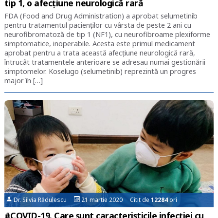
tip 1, o afecțiune neurologică rară
FDA (Food and Drug Administration) a aprobat selumetinib
pentru tratamentul pacienților cu vârsta de peste 2 ani cu
neurofibromatoză de tip 1 (NF1), cu neurofibroame plexiforme
simptomatice, inoperabile. Acesta este primul medicament
aprobat pentru a trata această afecțiune neurologică rară,
întrucât tratamentele anterioare se adresau numai gestionării
simptomelor. Koselugo (selumetinib) reprezintă un progres
major în […]
Dr. Silvia Rădulescu
21 martie 2020 Citit de
12284
ori
#COVID-19. Care sunt caracteristicile infecției cu