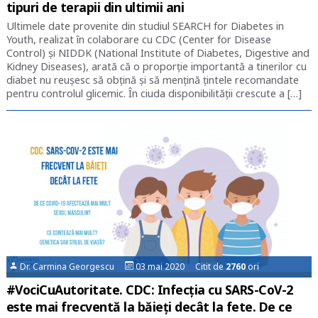
tipuri de terapii din ultimii ani
Ultimele date provenite din studiul SEARCH for Diabetes in
Youth, realizat în colaborare cu CDC (Center for Disease
Control) și NIDDK (National Institute of Diabetes, Digestive and
Kidney Diseases), arată că o proporție importantă a tinerilor cu
diabet nu reușesc să obțină și să mențină țintele recomandate
pentru controlul glicemic. În ciuda disponibilității crescute a […]
Dr. Carmina Georgescu
03 mai 2020 Citit de
2760
ori
#VociCuAutoritate. CDC: Infecția cu SARS-CoV-2
este mai frecventă la băieți decât la fete. De ce