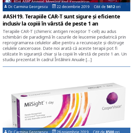
Dr. Carmina Georgescu
22 decembrie 2019 Citit de
5612
ori
#ASH19. Terapiile CAR-T sunt sigure și eficiente
inclusiv la copiii în vârstă de peste 1 an
Terapiile CAR-T (chimeric antigen receptor T-cell) au adus
schimbări de paradigmă în cazurile de leucemie pediatrică prin
reprogramarea celulelor albe pentru a recunoaște și distruge
celulele canceroase. Date noi arată că aceste terapii pot fi
utilizate în siguranță chiar și la copiii în vârstă de peste 1 an. Un
studiu prezentat în cadrul Întâlnirii Anuale […]
Dr. Carmina Georgescu
26 noiembrie 2019 Citit de
8500
ori