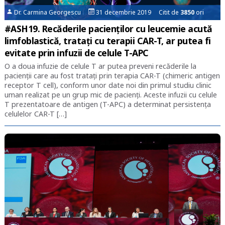
Dr. Carmina Georgescu
31 decembrie 2019 Citit de
3850
ori
#ASH19. Recăderile pacienților cu leucemie acută
limfoblastică, tratați cu terapii CAR-T, ar putea fi
evitate prin infuzii de celule T-APC
O a doua infuzie de celule T ar putea preveni recăderile la
pacienții care au fost tratați prin terapia CAR-T (chimeric antigen
receptor T cell), conform unor date noi din primul studiu clinic
uman realizat pe un grup mic de pacienți. Aceste infuzii cu celule
T prezentatoare de antigen (T-APC) a determinat persistența
celulelor CAR-T […]