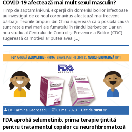
COVID-19 afectează mai mult sexul masculin?
Timp de săptămâni-luni, experții din domeniul bolilor infecțioase
au investigat de ce noul coronavirus afectează mai frecvent
bărbații. Teoriile timpurii din China sugerează că o posibilă cauză
sunt ratele mai mari ale fumatului în rândul bărbaților. Dar un
nou studiu al Centrului de Control și Prevenire a Bolilor (CDC)
sugerează că motivul ar putea avea […]
Dr. Carmina Georgescu
01 mai 2020 Citit de
9098
ori
FDA aprobă selumetinib, prima terapie țintită
pentru tratamentul copiilor cu neurofibromatoză