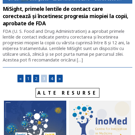
MiSight, primele lentile de contact care
corectează și încetinesc progresia miopiei la copii,
aprobate de FDA
FDA (U. S. Food and Drug Administration) a aprobat primele
lentile de contact indicate pentru corectarea și încetinirea
progresiei miopiei la copiii cu vârsta cuprinsă între 8 și 12 ani, la
inițierea tratamentului. Lentilele MiSight sunt un dispozitiv cu
utilizare unică, zilnică și se pot purta numai pe parcursul zilei.
Acestea pot fi recomandate oricărui […]
«
1
2
3
4
»
ALTE RESURSE