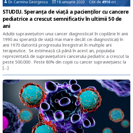
Dr. Carmina Georgescu
18 ianuarie 2020 Citit de
4910
ori
STUDIU. Speranța de viață a pacienților cu cancere
pediatrice a crescut semnificativ în ultimii 50 de
ani
Adulții supraviețuitori unui cancer diagnosticat în copilărie în anii
1990 au speranță de viață mai mare decât cei diagnosticați în
anii 1970 datorită progresului înregistrat în multiple arii
terapeutice. Se estimează că până în acest an, populația
reprezentată de supraviețuitorii cancerului pediatric a crescut la
peste 500.000 . Peste 80% din copiii cu cancer supraviețuiesc la
[…]