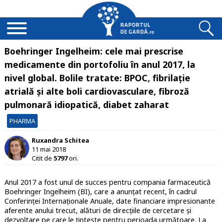
Boehringer Ingelheim: cele mai prescrise
medicamente din portofoliu în anul 2017, la
nivel global. Bolile tratate: BPOC, fibrilație
atrială și alte boli cardiovasculare, fibroză
pulmonară idiopatică, diabet zaharat
PHARMA
Ruxandra Schitea
11 mai 2018
Citit de
5797
ori.
Anul 2017 a fost unul de succes pentru compania farmaceutică
Boehringer Ingelheim (BI), care a anunțat recent, în cadrul
Conferinței Internaționale Anuale, date financiare impresionante
aferente anului trecut, alături de direcțiile de cercetare și
dezvoltare pe care le țintește pentru perioada următoare. La