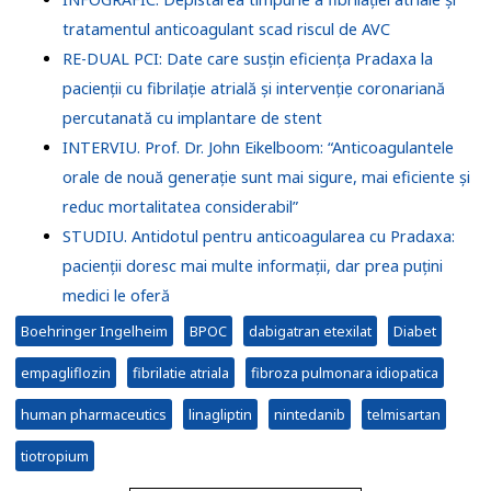
tratamentul anticoagulant scad riscul de AVC
RE-DUAL PCI: Date care susțin eficiența Pradaxa la
pacienții cu fibrilație atrială și intervenție coronariană
percutanată cu implantare de stent
INTERVIU. Prof. Dr. John Eikelboom: “Anticoagulantele
orale de nouă generație sunt mai sigure, mai eficiente și
reduc mortalitatea considerabil”
STUDIU. Antidotul pentru anticoagularea cu Pradaxa:
pacienții doresc mai multe informații, dar prea puțini
medici le oferă
Boehringer Ingelheim
BPOC
dabigatran etexilat
Diabet
empagliflozin
fibrilatie atriala
fibroza pulmonara idiopatica
human pharmaceutics
linagliptin
nintedanib
telmisartan
tiotropium