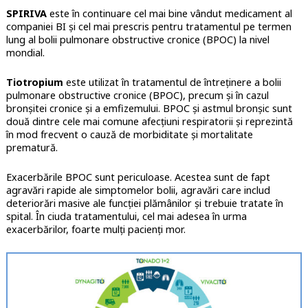
SPIRIVA
este în continuare cel mai bine vândut medicament al
companiei BI și cel mai prescris pentru tratamentul pe termen
lung al bolii pulmonare obstructive cronice (BPOC) la nivel
mondial.
Tiotropium
este utilizat în tratamentul de întreținere a bolii
pulmonare obstructive cronice (BPOC), precum și în cazul
bronșitei cronice și a emfizemului. BPOC și astmul bronșic sunt
două dintre cele mai comune afecțiuni respiratorii și reprezintă
în mod frecvent o cauză de morbiditate și mortalitate
prematură.
Exacerbările BPOC sunt periculoase. Acestea sunt de fapt
agravări rapide ale simptomelor bolii, agravări care includ
deteriorări masive ale funcției plămânilor și trebuie tratate în
spital. În ciuda tratamentului, cel mai adesea în urma
exacerbărilor, foarte mulți pacienți mor.