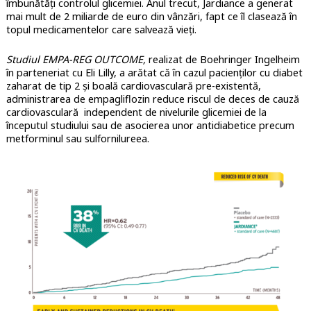
îmbunătăți controlul glicemiei. Anul trecut, Jardiance a generat
mai mult de 2 miliarde de euro din vânzări, fapt ce îl clasează în
topul medicamentelor care salvează vieți.
Studiul EMPA-REG OUTCOME,
realizat de Boehringer Ingelheim
în parteneriat cu Eli Lilly, a arătat că în cazul pacienților cu diabet
zaharat de tip 2 și boală cardiovasculară pre-existentă,
administrarea de empagliflozin reduce riscul de deces de cauză
cardiovasculară independent de nivelurile glicemiei de la
începutul studiului sau de asocierea unor antidiabetice precum
metforminul sau sulfornilureea.