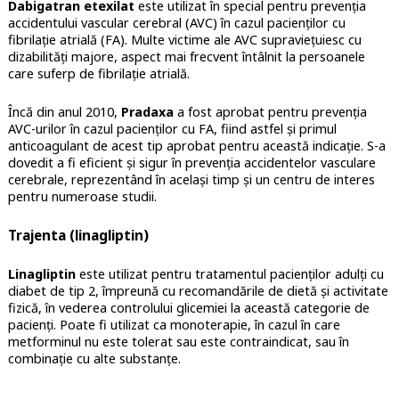
Dabigatran etexilat
este utilizat în special pentru prevenția
accidentului vascular cerebral (AVC) în cazul pacienților cu
fibrilație atrială (FA). Multe victime ale AVC supraviețuiesc cu
dizabilități majore, aspect mai frecvent întâlnit la persoanele
care suferp de fibrilație atrială.
Încă din anul 2010,
Pradaxa
a fost aprobat pentru prevenția
AVC-urilor în cazul pacienților cu FA, fiind astfel și primul
anticoagulant de acest tip aprobat pentru această indicație. S-a
dovedit a fi eficient și sigur în prevenția accidentelor vasculare
cerebrale, reprezentând în același timp și un centru de interes
pentru numeroase studii.
Trajenta (linagliptin)
Linagliptin
este utilizat pentru tratamentul pacienților adulți cu
diabet de tip 2, împreună cu recomandările de dietă și activitate
fizică, în vederea controlului glicemiei la această categorie de
pacienți. Poate fi utilizat ca monoterapie, în cazul în care
metforminul nu este tolerat sau este contraindicat, sau în
combinație cu alte substanțe.