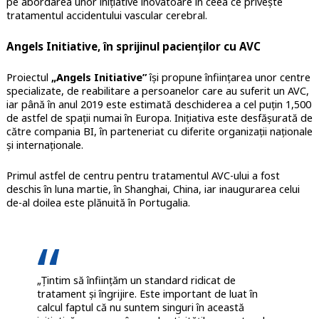
pe abordarea unor inițiative inovatoare în ceea ce privește
tratamentul accidentului vascular cerebral.
Angels Initiative, în sprijinul pacienților cu AVC
Proiectul
„Angels Initiative”
își propune înființarea unor centre
specializate, de reabilitare a persoanelor care au suferit un AVC,
iar până în anul 2019 este estimată deschiderea a cel puțin 1,500
de astfel de spații numai în Europa. Inițiativa este desfășurată de
către compania BI, în parteneriat cu diferite organizații naționale
și internaționale.
Primul astfel de centru pentru tratamentul AVC-ului a fost
deschis în luna martie, în Shanghai, China, iar inaugurarea celui
de-al doilea este plănuită în Portugalia.
„Țintim să înființăm un standard ridicat de
tratament și îngrijire. Este important de luat în
calcul faptul că nu suntem singuri în această