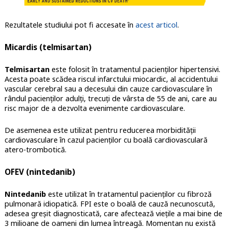
Rezultatele studiului pot fi accesate în
acest articol
.
Micardis (telmisartan)
Telmisartan
este folosit în tratamentul pacienților hipertensivi.
Acesta poate scădea riscul infarctului miocardic, al accidentului
vascular cerebral sau a decesului din cauze cardiovasculare în
rândul pacienților adulți, trecuți de vârsta de 55 de ani, care au
risc major de a dezvolta evenimente cardiovasculare.
De asemenea este utilizat pentru reducerea morbidității
cardiovasculare în cazul pacienților cu boală cardiovasculară
atero-trombotică.
OFEV (nintedanib)
Nintedanib
este utilizat în tratamentul pacienților cu fibroză
pulmonară idiopatică. FPI este o boală de cauză necunoscută,
adesea greșit diagnosticată, care afectează viețile a mai bine de
3 milioane de oameni din lumea întreagă. Momentan nu există