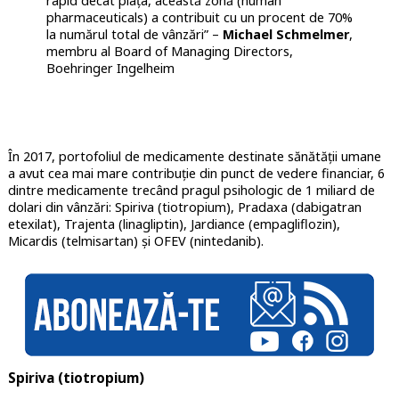
rapid decât piața, această zonă (human
pharmaceuticals) a contribuit cu un procent de 70%
la numărul total de vânzări” –
Michael Schmelmer
,
membru al Board of Managing Directors,
Boehringer Ingelheim
În 2017, portofoliul de medicamente destinate sănătății umane
a avut cea mai mare contribuție din punct de vedere financiar, 6
dintre medicamente trecând pragul psihologic de 1 miliard de
dolari din vânzări: Spiriva (tiotropium), Pradaxa (dabigatran
etexilat), Trajenta (linagliptin), Jardiance (empagliflozin),
Micardis (telmisartan) și OFEV (nintedanib).
Spiriva (tiotropium)