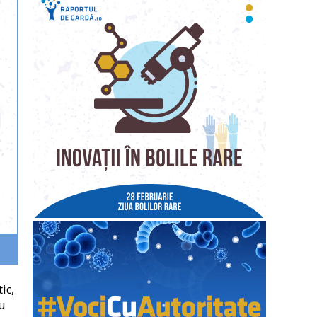
ic,
u