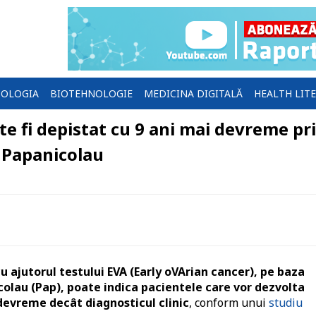
OLOGIA
BIOTEHNOLOGIE
MEDICINA DIGITALĂ
HEALTH LIT
e fi depistat cu 9 ani mai devreme pr
 Papanicolau
u ajutorul testului EVA (Early oVArian cancer), pe baza
icolau (Pap), poate indica pacientele care vor dezvolta
 devreme decât diagnosticul clinic
, conform unui
studiu