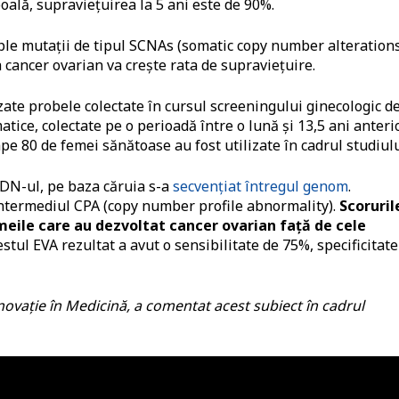
boală, supraviețuirea la 5 ani este de 90%.
le mutații de tipul SCNAs (somatic copy number alterations
 cancer ovarian va crește rata de supraviețuire.
lizate probele colectate în cursul screeningului ginecologic d
ice, colectate pe o perioadă între o lună și 13,5 ani anteri
e 80 de femei sănătoase au fost utilizate în cadrul studiulu
ADN-ul, pe baza căruia s-a
secvențiat întregul genom
.
intermediul CPA (copy number profile abnormality).
Scoruril
meile care au dezvoltat cancer ovarian față de cele
estul EVA rezultat a avut o sensibilitate de 75%, specificitate
ovație în Medicină, a comentat acest subiect în cadrul