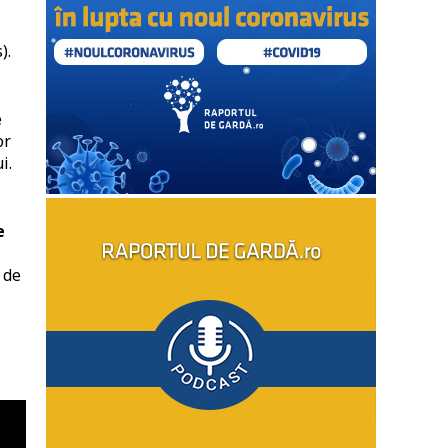
).
e
or
i.
e
 de