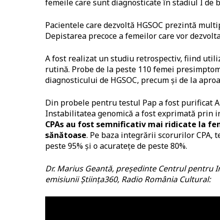
femeile care sunt diagnosticate în stadiul I de 
Pacientele care dezvoltă HGSOC prezintă multip
Depistarea precoce a femeilor care vor dezvolta
A fost realizat un studiu retrospectiv, fiind uti
rutină. Probe de la peste 110 femei presimptomat
diagnosticului de HGSOC, precum și de la aproap
Din probele pentru testul Pap a fost purificat 
Instabilitatea genomică a fost exprimată prin 
CPAs au fost semnificativ mai ridicate la fe
sănătoase
. Pe baza integrării scorurilor CPA, t
peste 95% și o acuratețe de peste 80%.
Dr. Marius Geantă, președinte Centrul pentru In
emisiunii Știința360, Radio România Cultural: