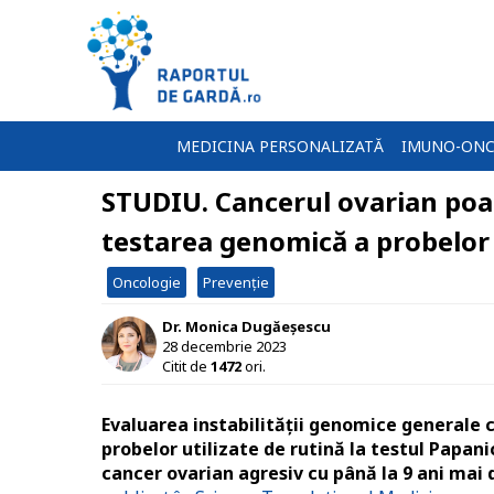
MEDICINA PERSONALIZATĂ
IMUNO-ONC
STUDIU. Cancerul ovarian poat
testarea genomică a probelor
Oncologie
Prevenție
Dr. Monica Dugăeșescu
28 decembrie 2023
Citit de
1472
ori.
Evaluarea instabilității genomice generale c
probelor utilizate de rutină la testul Papan
cancer ovarian agresiv cu până la 9 ani mai