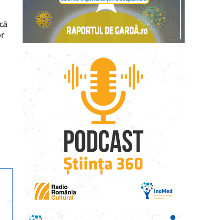
 că
or