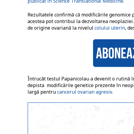
publicat în Science Translational Medicine
.
Rezultatele confirmă că modificările genomice p
acestea pot contribui la dezvoltarea neoplazie
de origine ovariană la nivelul
colului uterin
, de
Întrucât testul Papanicolau a devenit o rutină î
depista modificările genetice prezente în neopl
largă pentru
cancerul ovarian agresiv
.