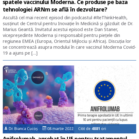
spatele vaccinului Moderna. Ce produse pe baza
tehnologiei ARNm se află în dezvoltare?
Ascultă cel mai recent episod din podcastul #ReThinkHealth,
susținut de Centrul pentru Inovație în Medicină și găzduit de Dr.
Marius Geantă. Invitatul acestui episod este Dan Staner,
vicepreședinte Moderna și responsabil pentru piețele din
regiunea EMEA (Europa, Orientul Mijlociu și Africa). Discuția lor
se concentrează asupra modului în care vaccinul Moderna Covid-
19 a ajuns pe […]
Dr. Bianca Cucoș
08 martie 2022 Citit de
4881
ori
Anifrolumab, aprobat în UE pentru tratamentul