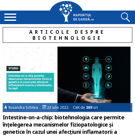
ARTICOLE DESPRE
BIOTEHNOLOGIE
Ruxandra Schitea
23 iulie 2022 Citit de
369
ori
Intestine-on-a-chip: biotehnologia care permite
înțelegerea mecanismelor fiziopatologice și
genetice în cazul unei afecțiuni inflamatorii a