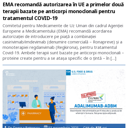
EMA recomandă autorizarea în UE a primelor două
terapii bazate pe anticorpi monoclonali pentru
tratamentul COVID-19
Comitetul pentru Medicamente de Uz Uman din cadrul Agenției
Europene a Medicamentului (EMA) recomandă acordarea
autorizației de introducere pe piață a combinației
casirivimab/imdevimab (denumire comercială – Ronapreve) și a
monoterapiei regdanvimab (Regkirona), pentru tratamentul
Covid-19. Ambele terapii sunt bazate pe anticorpi monoclonali –
proteine create pentru a se atașa specific de o țintă – în […]
Dr. Denisa Petrescu
11 noiembrie 2021 Citit de
835
ori