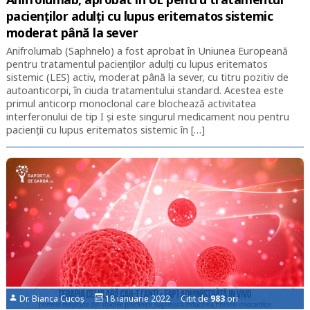
pacienților adulți cu lupus eritematos sistemic
moderat până la sever
Anifrolumab (Saphnelo) a fost aprobat în Uniunea Europeană
pentru tratamentul pacienților adulți cu lupus eritematos
sistemic (LES) activ, moderat până la sever, cu titru pozitiv de
autoanticorpi, în ciuda tratamentului standard. Acestea este
primul anticorp monoclonal care blochează activitatea
interferonului de tip I și este singurul medicament nou pentru
pacienții cu lupus eritematos sistemic în […]
Dr. Bianca Cucoș
18 ianuarie 2022 Citit de
983
ori