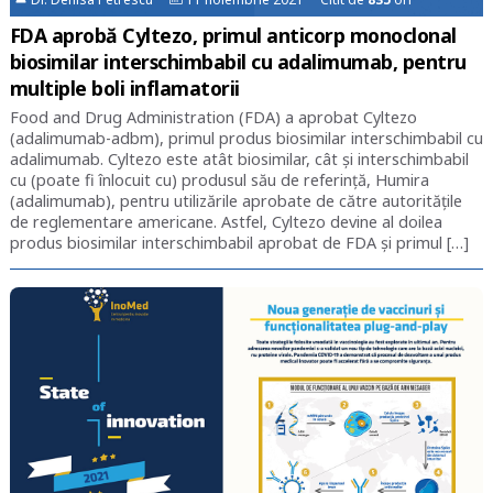
FDA aprobă Cyltezo, primul anticorp monoclonal
biosimilar interschimbabil cu adalimumab, pentru
multiple boli inflamatorii
Food and Drug Administration (FDA) a aprobat Cyltezo
(adalimumab-adbm), primul produs biosimilar interschimbabil cu
adalimumab. Cyltezo este atât biosimilar, cât și interschimbabil
cu (poate fi înlocuit cu) produsul său de referință, Humira
(adalimumab), pentru utilizările aprobate de către autoritățile
de reglementare americane. Astfel, Cyltezo devine al doilea
produs biosimilar interschimbabil aprobat de FDA și primul […]