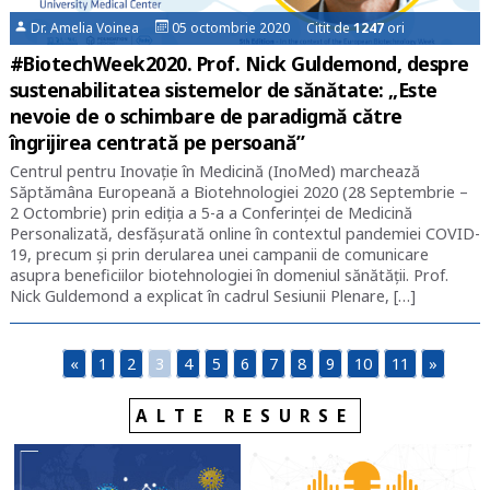
Dr. Amelia Voinea
05 octombrie 2020 Citit de
1247
ori
#BiotechWeek2020. Prof. Nick Guldemond, despre
sustenabilitatea sistemelor de sănătate: „Este
nevoie de o schimbare de paradigmă către
îngrijirea centrată pe persoană”
Centrul pentru Inovație în Medicină (InoMed) marchează
Săptămâna Europeană a Biotehnologiei 2020 (28 Septembrie –
2 Octombrie) prin ediția a 5-a a Conferinței de Medicină
Personalizată, desfășurată online în contextul pandemiei COVID-
19, precum și prin derularea unei campanii de comunicare
asupra beneficiilor biotehnologiei în domeniul sănătății. Prof.
Nick Guldemond a explicat în cadrul Sesiunii Plenare, […]
«
1
2
3
4
5
6
7
8
9
10
11
»
ALTE RESURSE