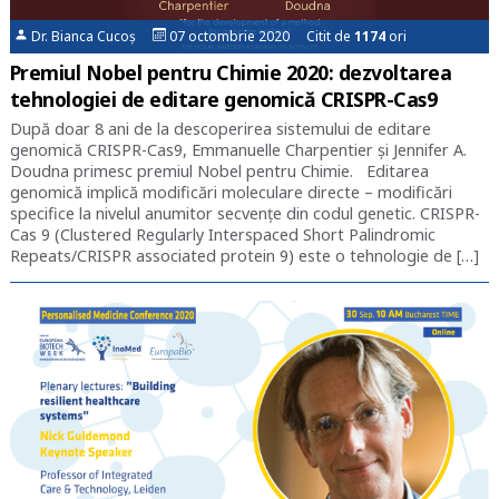
Dr. Bianca Cucoș
07 octombrie 2020 Citit de
1174
ori
Premiul Nobel pentru Chimie 2020: dezvoltarea
tehnologiei de editare genomică CRISPR-Cas9
După doar 8 ani de la descoperirea sistemului de editare
genomică CRISPR-Cas9, Emmanuelle Charpentier și Jennifer A.
Doudna primesc premiul Nobel pentru Chimie. Editarea
genomică implică modificări moleculare directe – modificări
specifice la nivelul anumitor secvențe din codul genetic. CRISPR-
Cas 9 (Clustered Regularly Interspaced Short Palindromic
Repeats/CRISPR associated protein 9) este o tehnologie de […]