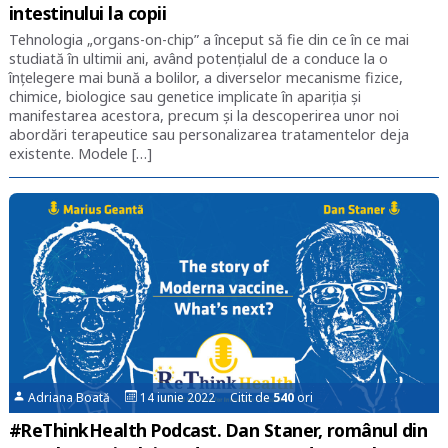
intestinului la copii
Tehnologia „organs-on-chip” a început să fie din ce în ce mai
studiată în ultimii ani, având potențialul de a conduce la o
înțelegere mai bună a bolilor, a diverselor mecanisme fizice,
chimice, biologice sau genetice implicate în apariția și
manifestarea acestora, precum și la descoperirea unor noi
abordări terapeutice sau personalizarea tratamentelor deja
existente. Modele […]
Adriana Boată
14 iunie 2022 Citit de
540
ori
#ReThinkHealth Podcast. Dan Staner, românul din