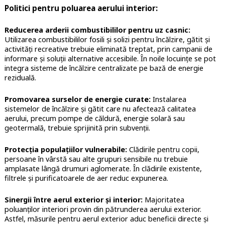
Politici pentru poluarea aerului interior:
Reducerea arderii combustibililor pentru uz casnic:
Utilizarea combustibililor fosili și solizi pentru încălzire, gătit și
activități recreative trebuie eliminată treptat, prin campanii de
informare și soluții alternative accesibile. În noile locuințe se pot
integra sisteme de încălzire centralizate pe bază de energie
reziduală.
Promovarea surselor de energie curate:
Instalarea
sistemelor de încălzire și gătit care nu afectează calitatea
aerului, precum pompe de căldură, energie solară sau
geotermală, trebuie sprijinită prin subvenții.
Protecția populațiilor vulnerabile:
Clădirile pentru copii,
persoane în vârstă sau alte grupuri sensibile nu trebuie
amplasate lângă drumuri aglomerate. În clădirile existente,
filtrele și purificatoarele de aer reduc expunerea.
Sinergii între aerul exterior și interior:
Majoritatea
poluanților interiori provin din pătrunderea aerului exterior.
Astfel, măsurile pentru aerul exterior aduc beneficii directe și