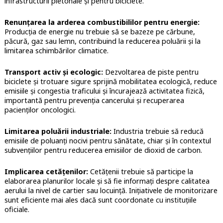
infrastructurii pietonale și pentru biciclete.
Renunțarea la arderea combustibililor pentru energie:
Producția de energie nu trebuie să se bazeze pe cărbune,
păcură, gaz sau lemn, contribuind la reducerea poluării și la
limitarea schimbărilor climatice.
Transport activ și ecologic:
Dezvoltarea de piste pentru
biciclete și trotuare sigure sprijină mobilitatea ecologică, reduce
emisiile și congestia traficului și încurajează activitatea fizică,
importantă pentru prevenția cancerului și recuperarea
pacienților oncologici.
Limitarea poluării industriale:
Industria trebuie să reducă
emisiile de poluanți nocivi pentru sănătate, chiar și în contextul
subvențiilor pentru reducerea emisiilor de dioxid de carbon.
Implicarea cetățenilor:
Cetățenii trebuie să participe la
elaborarea planurilor locale și să fie informați despre calitatea
aerului la nivel de cartier sau locuință. Inițiativele de monitorizare
sunt eficiente mai ales dacă sunt coordonate cu instituțiile
oficiale.