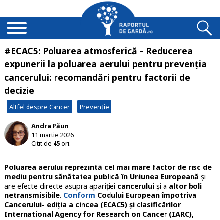
#ECAC5: Poluarea atmosferică – Reducerea
expunerii la poluarea aerului pentru prevenția
cancerului: recomandări pentru factorii de
decizie
Altfel despre Cancer
Prevenție
Andra Păun
11 martie 2026
Citit de
45
ori.
Poluarea aerului reprezintă cel mai mare factor de risc de
mediu pentru sănătatea publică în Uniunea Europeană
și
are efecte directe asupra apariției
cancerului
și a
altor boli
netransmisibile
.
Conform
Codului European împotriva
Cancerului- ediția a cincea (ECAC5)
și clasificărilor
International Agency for Research on Cancer (IARC),