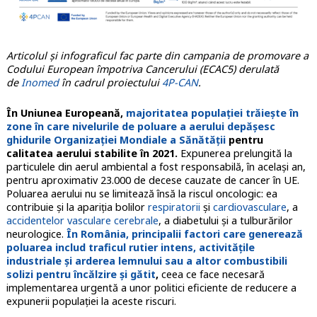
Articolul și infograficul fac parte din campania de promovare a
Codului European împotriva Cancerului (ECAC5) derulată
de
Inomed
în cadrul proiectului
4P-CAN
.
În Uniunea Europeană,
majoritatea populației trăiește în
zone în care nivelurile de poluare a aerului depășesc
ghidurile Organizației Mondiale a Sănătății
pentru
calitatea aerului stabilite în 2021.
Expunerea prelungită la
particulele din aerul ambiental a fost responsabilă, în același an,
pentru aproximativ 23.000 de decese cauzate de cancer în UE.
Poluarea aerului nu se limitează însă la riscul oncologic: ea
contribuie și la apariția bolilor
respiratorii
și
cardiovasculare
, a
accidentelor vasculare cerebrale
, a diabetului și a tulburărilor
neurologice.
În România, principalii factori care generează
poluarea includ traficul rutier intens, activitățile
industriale și arderea lemnului sau a altor combustibili
solizi pentru încălzire și gătit
,
ceea ce face necesară
implementarea urgentă a unor politici eficiente de reducere a
expunerii populației la aceste riscuri.