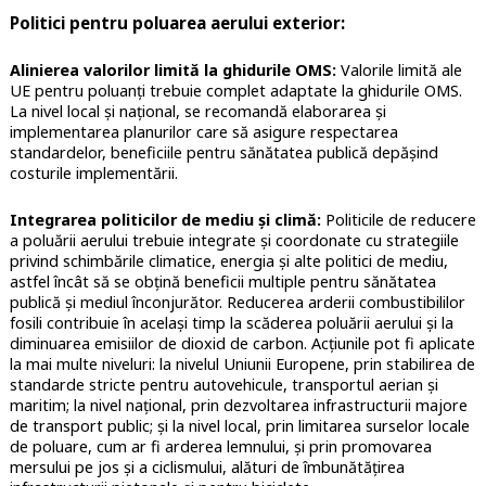
Politici pentru poluarea aerului exterior:
Alinierea valorilor limită la ghidurile OMS:
Valorile limită ale
UE pentru poluanți trebuie complet adaptate la ghidurile OMS.
La nivel local și național, se recomandă elaborarea și
implementarea planurilor care să asigure respectarea
standardelor, beneficiile pentru sănătatea publică depășind
costurile implementării.
Integrarea politicilor de mediu și climă:
Politicile de reducere
a poluării aerului trebuie integrate și coordonate cu strategiile
privind schimbările climatice, energia și alte politici de mediu,
astfel încât să se obțină beneficii multiple pentru sănătatea
publică și mediul înconjurător. Reducerea arderii combustibililor
fosili contribuie în același timp la scăderea poluării aerului și la
diminuarea emisiilor de dioxid de carbon. Acțiunile pot fi aplicate
la mai multe niveluri: la nivelul Uniunii Europene, prin stabilirea de
standarde stricte pentru autovehicule, transportul aerian și
maritim; la nivel național, prin dezvoltarea infrastructurii majore
de transport public; și la nivel local, prin limitarea surselor locale
de poluare, cum ar fi arderea lemnului, și prin promovarea
mersului pe jos și a ciclismului, alături de îmbunătățirea