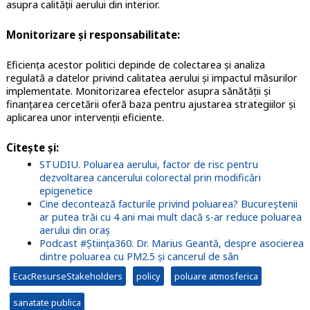
asupra calității aerului din interior.
Monitorizare și responsabilitate:
Eficiența acestor politici depinde de colectarea și analiza
regulată a datelor privind calitatea aerului și impactul măsurilor
implementate. Monitorizarea efectelor asupra sănătății și
finanțarea cercetării oferă baza pentru ajustarea strategiilor și
aplicarea unor intervenții eficiente.
Citește și:
STUDIU. Poluarea aerului, factor de risc pentru
dezvoltarea cancerului colorectal prin modificări
epigenetice
Cine decontează facturile privind poluarea? Bucureștenii
ar putea trăi cu 4 ani mai mult dacă s-ar reduce poluarea
aerului din oraș
Podcast #Știința360. Dr. Marius Geantă, despre asocierea
dintre poluarea cu PM2.5 și cancerul de sân
EcacResurseStakeholders
policy
poluare atmosferica
sanatate publica