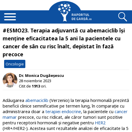
#ESMO23. Terapia adjuvantă cu abemaciclib își
menține eficacitatea la 5 ani la pacientele cu
cancer de sân cu risc înalt, depistat în fază
precoce
Oncologie
Dr. Monica Dugăeșescu
28 noiembrie 2023
Citit de
1913
ori.
Adăugarea
abemaciclib
(Verzenio) la terapia hormonală prezintă
beneficii clinice semnificative pe termen lung, în comparație cu
administrarea doar a
terapiei endocrine
, la pacientele cu
cancer
mamar
precoce, cu risc ridicat, ale căror tumori sunt pozitive
pentru receptorii hormonali și negative pentru
HER2
(HR+/HER2-). Acestea sunt rezultatele analizei de eficacitate la 5