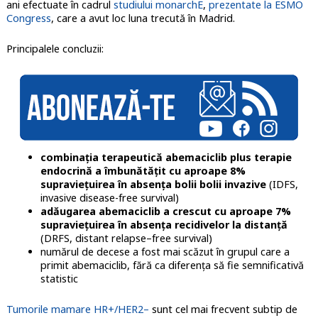
ani efectuate în cadrul
studiului monarchE
,
prezentate la ESMO
Congress
, care a avut loc luna trecută în Madrid.
Principalele concluzii:
combinația terapeutică abemaciclib plus terapie
endocrină a îmbunătățit cu aproape 8%
supraviețuirea în absența bolii bolii invazive
(IDFS,
invasive disease-free survival)
adăugarea abemaciclib a crescut cu aproape 7%
supraviețuirea în absența recidivelor la distanță
(DRFS, distant relapse–free survival)
numărul de decese a fost mai scăzut în grupul care a
primit abemaciclib, fără ca diferența să fie semnificativă
statistic
Tumorile mamare HR+/HER2–
sunt cel mai frecvent subtip de