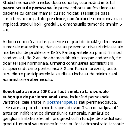
Studiul monarchE a inclus două cohorte, cuprinzând în total
peste 5600 de persoane
. În prima cohortă au fost înrolate
paciente cu cancer mamar cu risc ridicat, stabilit pe baza
caracteristicilor patologice clinice, numărului de ganglioni axilari
implicați, stadiul bolii (gradul 3), dimensiunile tumorale (minim 5
cm).
A doua cohortă a inclus paciente cu grad de boală și dimensiuni
tumorale mai scăzute, dar care au prezentat niveluri ridicate ale
markerului de proliferare Ki-67. Participantele au primit, în mod
randomizat, fie 2 ani de abemaciclib plus terapie endocrină, fie
doar terapie hormonală, urmând continuarea administrării
terapiei endocrine pentru încă 3-8 ani. Până în prezent, peste
80% dintre participantele la studiu au încheiat de minim 2 ani
administrarea abemaciclib.
Beneficiile asupra IDFS au fost similare la diversele
subgrupe de paciente analizate
, incluzând persoanele
vârstnice, cele aflate în
postmenopauză
sau perimenopauză,
cele care au primit chimioterapie adjuvantă sau neoadjuvantă
anterior, indiferent de dimensiunile tumorale, numărul de
ganglioni limfatici afectați, prognosticul în funcție de stadiul sau
gradul tumoral sau ordinea în care au fost administrate terapiile