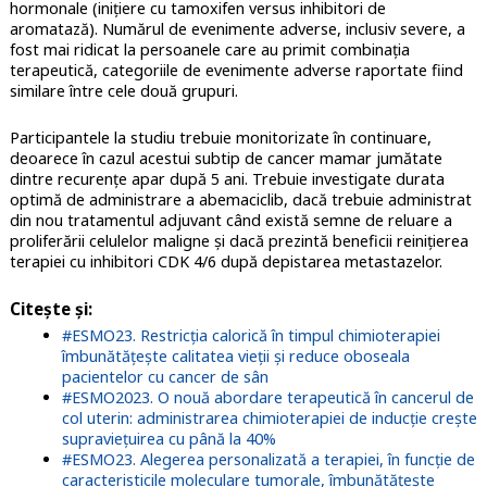
hormonale (inițiere cu tamoxifen versus inhibitori de
aromatază). Numărul de evenimente adverse, inclusiv severe, a
fost mai ridicat la persoanele care au primit combinația
terapeutică, categoriile de evenimente adverse raportate fiind
similare între cele două grupuri.
Participantele la studiu trebuie monitorizate în continuare,
deoarece în cazul acestui subtip de cancer mamar jumătate
dintre recurențe apar după 5 ani. Trebuie investigate durata
optimă de administrare a abemaciclib, dacă trebuie administrat
din nou tratamentul adjuvant când există semne de reluare a
proliferării celulelor maligne și dacă prezintă beneficii reinițierea
terapiei cu inhibitori CDK 4/6 după depistarea metastazelor.
Citește și
:
#ESMO23. Restricția calorică în timpul chimioterapiei
îmbunătățește calitatea vieții și reduce oboseala
pacientelor cu cancer de sân
#ESMO2023. O nouă abordare terapeutică în cancerul de
col uterin: administrarea chimioterapiei de inducție crește
supraviețuirea cu până la 40%
#ESMO23. Alegerea personalizată a terapiei, în funcție de
caracteristicile moleculare tumorale, îmbunătăţeşte