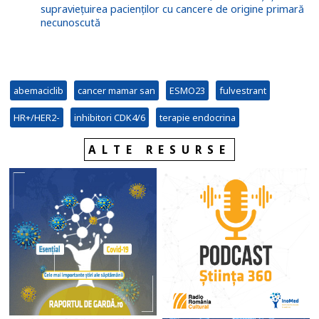
supravieţuirea pacienților cu cancere de origine primară
necunoscută
abemaciclib
cancer mamar san
ESMO23
fulvestrant
HR+/HER2-
inhibitori CDK4/6
terapie endocrina
ALTE RESURSE